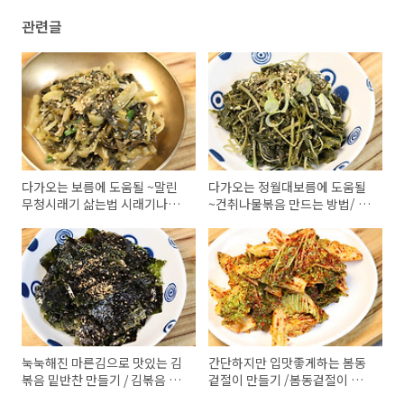
관련글
다가오는 보름에 도움될 ~말린
다가오는 정월대보름에 도움될
무청시래기 삶는법 시래기나물
~건취나물볶음 만드는 방법/ 건
볶음 만들기 / 김진옥요리가좋다
취나물 삶기 만들기 / 김진옥요
리가좋다 /말린취나물 레시피
눅눅해진 마른김으로 맛있는 김
간단하지만 입맛좋게하는 봄동
볶음 밑반찬 만들기 / 김볶음 레
겉절이 만들기 /봄동겉절이 만드
시피 김진옥요리가좋다
는방법/ 봄동무침 레시피 /김진