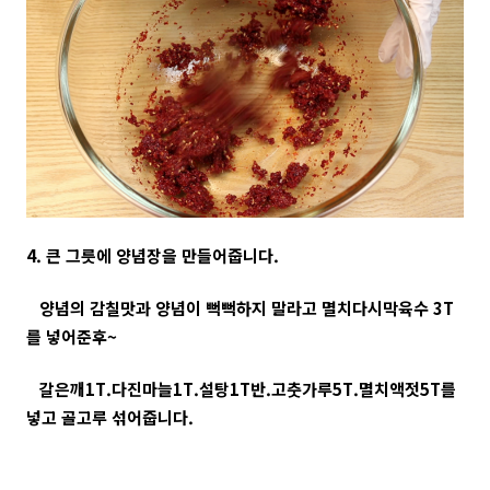
4. 큰 그릇에 양념장을 만들어줍니다.
양념의 감칠맛과 양념이 뻑뻑하지 말라고 멸치다시막육수 3T
를 넣어준후~
갈은깨1T.다진마늘1T.설탕1T반.고춧가루5T.멸치액젓5T를
넣고 골고루 섞어줍니다.