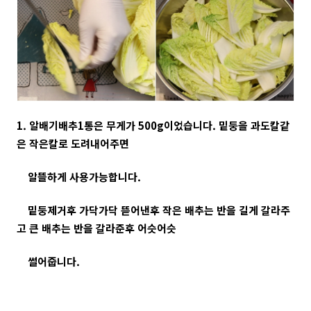
1. 알배기배추1통은 무게가 500g이었습니다. 밑둥을 과도칼같
은 작은칼로 도려내어주면
알뜰하게 사용가능합니다.
밑둥제거후 가닥가닥 뜯어낸후 작은 배추는 반을 길게 갈라주
고 큰 배추는 반을 갈라준후 어슷어슷
썰어줍니다.