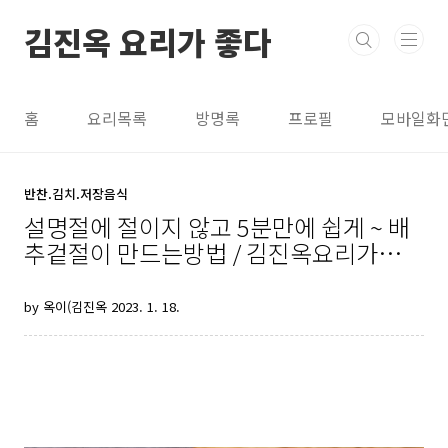
본문 바로가기
김진옥 요리가 좋다
홈
요리목록
방명록
프로필
모바일화
반찬.김치.저장음식
설명절에 절이지 않고 5분만에 쉽게 ~ 배
추겉절이 만드는방법 / 김진옥요리가좋다
/배추겉절이 레시피
by 옥이(김진옥
2023. 1. 18.