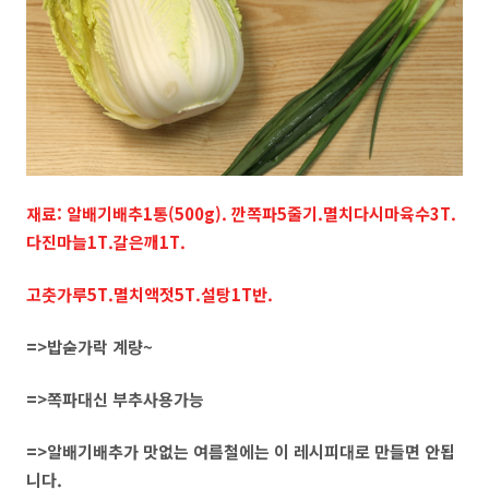
재료: 알배기배추1통(500g). 깐쪽파5줄기.멸치다시마육수3T.
다진마늘1T.갈은깨1T.
고춧가루5T.멸치액젓5T.설탕1T반.
=>밥숟가락 계량~
=>쪽파대신 부추사용가능
=>알배기배추가 맛없는 여름철에는 이 레시피대로 만들면 안됩
니다.