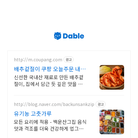
http://m.coupang.com
광고
배추겉절이 쿠팡 오늘주문 내일
도착
신선한 국내산 재료로 만든 배추겉
절이, 집에서 담근 듯 깊은 맛을 즐겨
보세요. 건강한 밥상 위한 선택! 정
성껏 담근 김치를 로켓프레시로 만
나보세요.
http://blog.naver.com/backunsankzip
광고
유기농 고춧가루
모든 요리에 적용 - 백운산그집 음식
맛과 격조를 더욱 건강하게 업그레
이드 화학조미료 비사용, 유기농쌀,