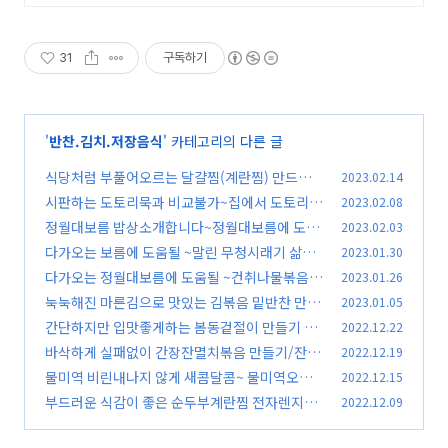
유기농전통장으로 조리, 맛있다가
연발되는 건강한 요리
31
구독하기
'
반찬.김치.저장음식
' 카테고리의 다른 글
식당처럼 부풀어오르는 달걀찜(계란찜) 만드는
2023.02.14
방법/김진옥요리가좋다
시판하는 도토리묵과 비교불가~집에서 도토리묵
2023.02.08
(29)
만드는방법 /도토리묵 양념장 만들기 /김진옥요
정월대보름 밥상소개합니다~정월대보름에 도움
2023.02.03
리가좋다
이 될 보름나물 및 찰밥 만들기 / 보름요리 보름나
(57)
다가오는 보름에 도움될 ~말린 무청시래기 삶는
2023.01.30
물 오곡밥 만드는방법
법 시래기나물볶음 만들기 / 김진옥요리가좋다
(51)
다가오는 정월대보름에 도움될 ~건취나물볶음
2023.01.26
만드는 방법/ 건취나물 삶기 만들기 / 김진옥요리
(21)
눅눅해진 마른김으로 맛있는 김볶음 밑반찬 만들
2023.01.05
가좋다 /말린취나물 레시피
기 / 김볶음 레시피 김진옥요리가좋다
(40)
간단하지만 입맛좋게하는 봄동겉절이 만들기 /봄
2022.12.22
(66)
동겉절이 만드는방법/ 봄동무침 레시피 /김진옥
바삭하게 실패없이 간장잔멸치볶음 만들기/잔멸
2022.12.19
요리가좋다
치볶음 레시피 밑반찬 마른반찬만드는법/김진옥
(41)
물미역 비린내나지 않게 새콤달콤~ 물미역오이
2022.12.15
요리가좋다
초무침 만드는방법/물미역데치기 손질 물미역무
(36)
부드러운 식감이 좋은 순두부계란찜 전자렌지로
2022.12.09
침 미역초무침 오이초무침 /김진옥요리가좋다
만드는방법/김진옥요리가좋다/순두부계란찜 레
(5
시피
0)
(41)