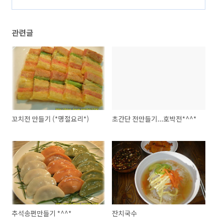
관련글
꼬치전 만들기 (*명절요리*)
초간단 전만들기...호박전*^^*
추석송편만들기 *^^*
잔치국수