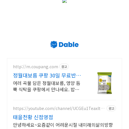
http://m.coupang.com
광고
정월대보름 쿠팡 30일 무료반품
부담 없이
여러 곡물 담은 정월대보름, 영양 듬
뿍 식탁을 쿠팡에서 만나세요. 밥맛
없던 끼니도 즐겁게! 와우회원 30일
무료반품으로 경험하세요.
https://youtube.com/channel/UCGEu1Teaxlto3
광고
_CUUl_l_Yw?si=sONflj6FphNDLgtR
태을천황 신점영점
안녕하세요~요즘같이 어려운시절 내미래의삶의방향