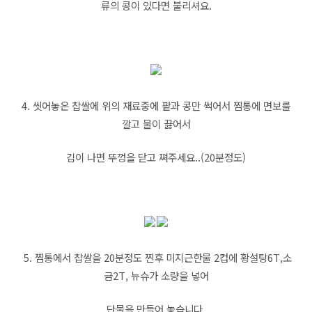
류의 콩이 있다면 불리셔요.
4. 씻어놓은 찹쌀에 위의 재료중에 팥과 콩만 썩어서 찜통에 면보를
깔고 물이 끓어서
김이 나면 뚜껑을 닫고 쪄주세요..(20분정도)
5. 찜통에서 찹쌀을 20분정도 찐후 미지근한물 2컵에 황설탕6T,소
금2T, 뉴슈가 소량을 넣어
단물을 만들어 놓습니다.