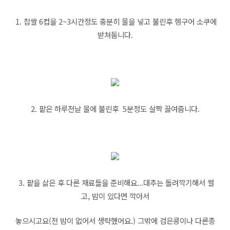
1. 찹쌀 6컵을 2~3시간정도 충분히 물을 넣고 불린후 헹구어 소쿠에
받쳐둡니다.
2. 팥은 하루전날 물에 불린후 5분정도 살짝 끓여줍니다.
3. 팥을 삶은 후 다른 재료들을 준비해요...대추는 돌려깍기해서 썰
고, 밤이 있다면 깍아서
놓으시고요(전 밤이 없어서 생략했어요.) 그밖에 검은콩이나 다른종