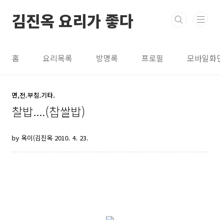
본문 바로가기
김진옥 요리가 좋다
홈
요리목록
방명록
프로필
모바일화
면,전.부침.기타.
찰밥....(찹쌀밥)
by 옥이(김진옥
2010. 4. 23.