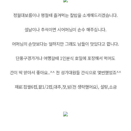
정월대보름이나 명절때 즐겨먹는 찰밥을 소개해드리겠습니다.
설날이나 추석이면 시어머님이 손수 해주십니다.
어머님의 손맛보다는 덜하지만 그래도 남들이 맛있다고 합니다.
단풍구경가거나 여행갈때 1인분식 호일에 포장해서 먹어도
간이 딱 맏아서 좋아요..^^ 전 성가대원들 간식으로 몇번했었죠^^
재료:찹쌀6컵,팥1/2컵,대추,잣,밤(전 생략했어요), 설탕,소금