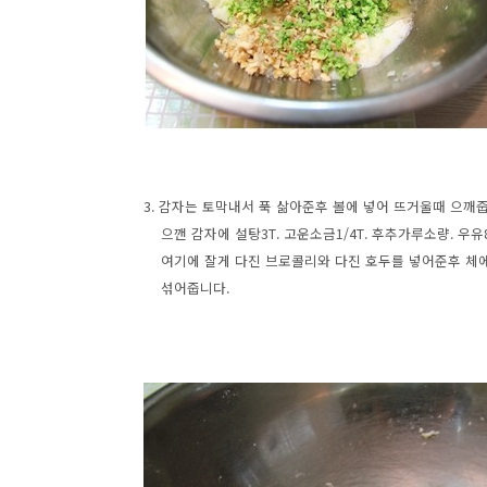
3. 감자는 토막내서 푹 삶아준후 볼에 넣어 뜨거울때 으깨
으깬 감자에 설탕3T. 고운소금1/4T. 후추가루소량. 우유8
여기에 잘게 다진 브로콜리와 다진 호두를 넣어준후 체에
섞어줍니다.