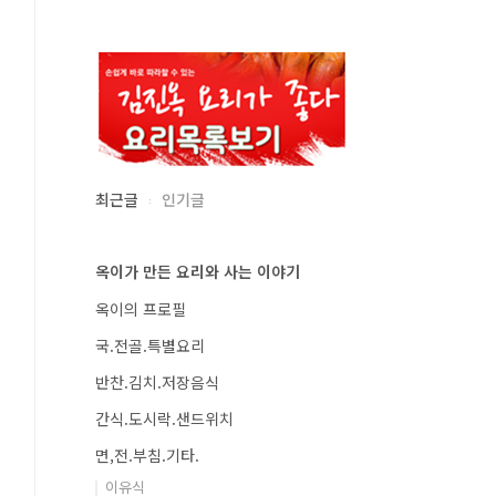
최근글
인기글
옥이가 만든 요리와 사는 이야기
옥이의 프로필
국.전골.특별요리
반찬.김치.저장음식
간식.도시락.샌드위치
면,전.부침.기타.
이유식