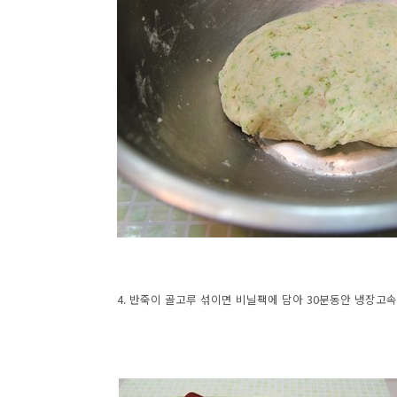
4. 반죽이 골고루 섞이면 비닐팩에 담아 30분동안 냉장고