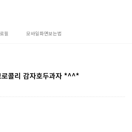
로필
모바일화면보는법
로콜리 감자호두과자 *^^*