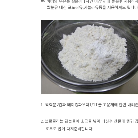
=> 버터와 우유는 실온에 1시간 이상 꺼내 놓은후 사용하세
쌀눈유 대신 포도씨유,카놀라유등을 사용하셔도 됩니다
1. 박력분2컵과 베이킹파우더1/2T를 고운체에 한번 내려
2. 브로콜리는 끓는물에 소금을 넣어 데친후 찬물에 헹궈 곱
호두도 곱게 다져준비합니다.