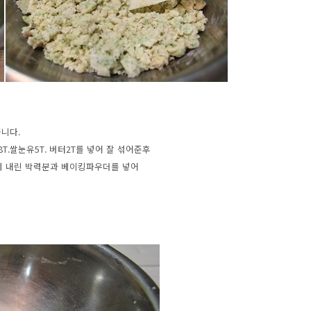
줍니다.
T.쌀눈유5T. 버터2T를 넣어 잘 섞어준후
 내린 박력분과 베이킹파우더를 넣어