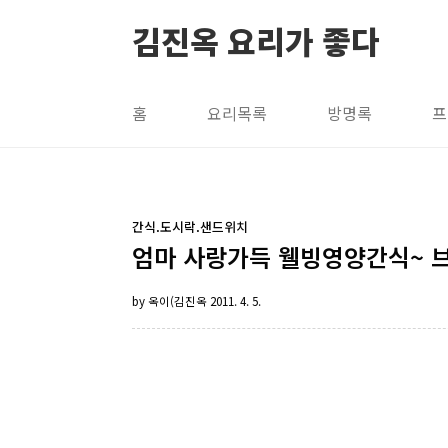
본문 바로가기
김진옥 요리가 좋다
홈
요리목록
방명록
프
간식.도시락.샌드위치
엄마 사랑가득 웰빙영양간식~ 브
by 옥이(김진옥
2011. 4. 5.