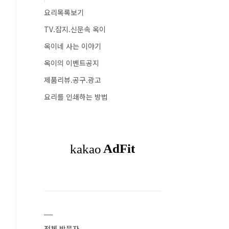
요리목록보기
TV.잡지.신문속 옥이
옥이네 사는 이야기
옥이의 이벤트공지
제품리뷰.공구.광고
요리를 인쇄하는 방법
전체 방문자