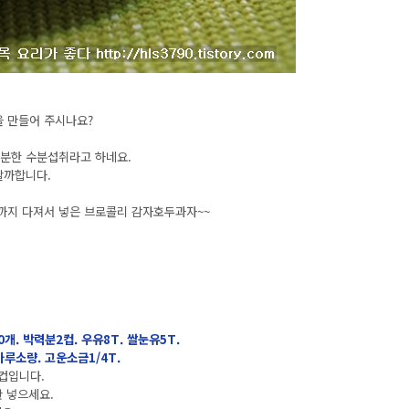
을 만들어 주시나요?
충분한 수분섭취라고 하네요.
할까합니다.
두까지 다져서 넣은 브로콜리 감자호두과자~~
10개. 박력분2컵. 우유8T. 쌀눈유5T.
루소량. 고운소금1/4T.
1컵입니다.
반 넣으세요.