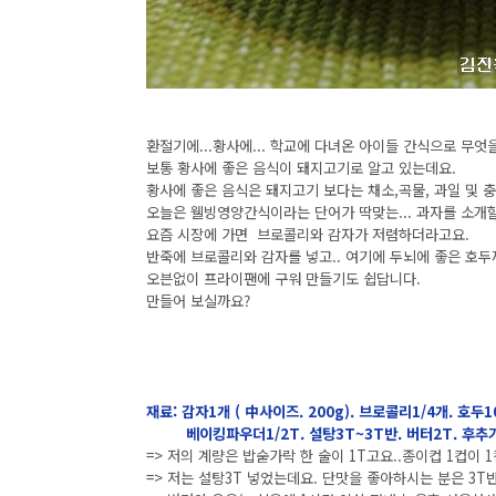
환절기에...황사에... 학교에 다녀온 아이들 간식으로 무엇
보통 황사에 좋은 음식이 돼지고기로 알고 있는데요.
황사에 좋은 음식은 돼지고기 보다는 채소,곡물, 과일 및 
오늘은 웰빙영양간식이라는 단어가 딱맞는... 과자를 소개
요즘 시장에 가면 브로콜리와 감자가 저렴하더라고요.
반죽에 브로콜리와 감자를 넣고.. 여기에 두뇌에 좋은 호
오븐없이 프라이팬에 구워 만들기도 쉽답니다.
만들어 보실까요?
재료: 감자1개 ( 中사이즈. 200g). 브로콜리1/4개. 호두
베이킹파우더1/2T. 설탕3T~3T반. 버터2T. 후추가
=> 저의 계량은 밥숟가락 한 술이 1T고요..종이컵 1컵이 
=> 저는 설탕3T 넣었는데요. 단맛을 좋아하시는 분은 3T