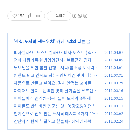
158
구독하기
'
간식.도시락.샌드위치
' 카테고리의 다른 글
피자일까요? 토스트일까요? 피자 토스트 ( 식빵
2011.04.07
피자 만드는 법)
엄마 사랑가득 웰빙영양간식~ 브로콜리 감자호
2011.04.05
(103)
두과자 *^^*
부모님을 위한 봄철 산행도시락(봄소풍 도시락,
2011.04.01
(87)
나들이 도시락)
반찬도 되고 간식도 되는~ 양념치킨 맛이 나는 두
2011.03.31
(93)
부조림 *^^*
제품으로 만들고 싶어요! 김치 안먹는 꼬마들에
2011.03.29
(93)
게 김치과자!
다이어트 할때 ~ 담백한 맛의 닭가슴살 부추만두
2011.03.16
(73)
*^^*
아이들에게 인기짱~ 봄나들이 도시락 3종 세트 *
2011.03.15
(90)
^^*
아이들도 반해버린 향긋한 맛~ 쑥갓오징어전 *^
2011.03.13
(100)
^*
참치캔으로 쉽게 만든 도시락 레시피 4가지 *^^*
2011.03.02
(36)
간단하게 한끼 해결하고 싶을때~ 참치김치볶음
2011.02.24
(91)
김밥 *^^*
(102)