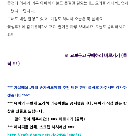
좀전에 어깨가 너무 아파서 이불도 못갤것 같았는데... 요리를 하니까.. 언제
그랬냐 그럽니다.
그래도 내일 촬영도 있고.. 기침도 하니까 오늘은 푹 쉴래요..
꽃샘추위에 감기유의하시고요. 즐거운 하루 보내세요. 오늘도 승리하시고
요!!!
※ 교보문고 구매하러 바로가기 (클
릭 !!! )
*** 가실때요..아래 손가락모양의 추천 버튼 한번 클릭후 가주시면 감사하
겠습니다*^^*
*** 옥이의 두번째 요리책 리뷰이벤트 공지했습니다. 옥이가 직접 만든 반
찬을 선물로 드립니다.
많이 참여 해주세요!! ==>
바로가기
(클릭)
*** 레시피를 인쇄. 스크랩 하시려면 ==>
http://cafe.daum.net/kjo2456/Ee0d/37