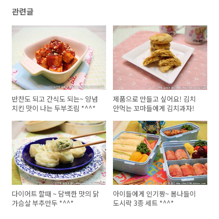
관련글
반찬도 되고 간식도 되는~ 양념
제품으로 만들고 싶어요! 김치
치킨 맛이 나는 두부조림 *^^*
안먹는 꼬마들에게 김치과자!
다이어트 할때 ~ 담백한 맛의 닭
아이들에게 인기짱~ 봄나들이
가슴살 부추만두 *^^*
도시락 3종 세트 *^^*