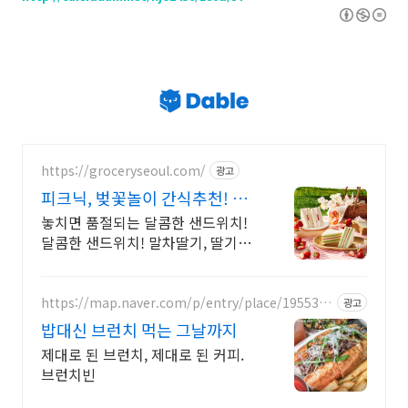
https://groceryseoul.com/
광고
피크닉, 벚꽃놀이 간식추천! 신
규회원 1만원 쿠폰팩 증정
놓치면 품절되는 달콤한 샌드위치!
달콤한 샌드위치! 말차딸기, 딸기블
라썸 맛 2종
https://map.naver.com/p/entry/place/1955327
광고
857
밥대신 브런치 먹는 그날까지
제대로 된 브런치, 제대로 된 커피.
브런치빈