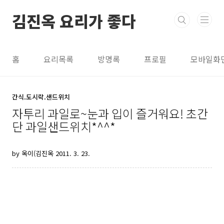
본문 바로가기
김진옥 요리가 좋다
홈
요리목록
방명록
프로필
모바일화
간식.도시락.샌드위치
자투리 과일로~눈과 입이 즐거워요! 초간
단 과일샌드위치*^^*
by 옥이(김진옥
2011. 3. 23.