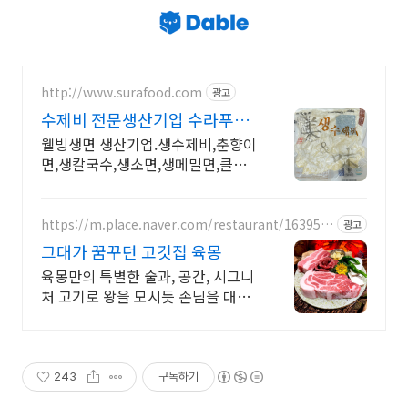
http://www.surafood.com
광고
수제비 전문생산기업 수라푸드
수라유통 웰빙 생면 제면소
웰빙생면 생산기업.생수제비,춘향이
면,생칼국수,생소면,생메밀면,클로
렐라,파프리카면등 HACCP 고급웰
빙생면 전문생산기업 (주)수라(구,수
라유통) 입니다.
https://m.place.naver.com/restaurant/163951
광고
6083
그대가 꿈꾸던 고깃집 육몽
육몽만의 특별한 술과, 공간, 시그니
처 고기로 왕을 모시듯 손님을 대접
합니다
243
구독하기