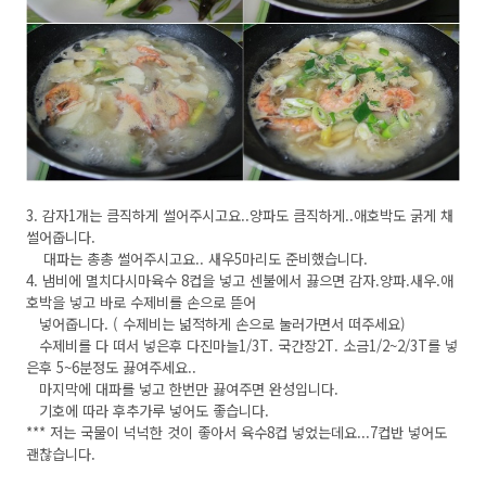
3. 감자1개는 큼직하게 썰어주시고요..양파도 큼직하게..애호박도 굵게 채
썰어줍니다.
대파는 총총 썰어주시고요.. 새우5마리도 준비했습니다.
4. 냄비에 멸치다시마육수 8컵을 넣고 센불에서 끓으면 감자.양파.새우.애
호박을 넣고 바로 수제비를 손으로 뜯어
넣어줍니다. ( 수제비는 넒적하게 손으로 눌러가면서 떠주세요)
수제비를 다 떠서 넣은후 다진마늘1/3T. 국간장2T. 소금1/2~2/3T를 넣
은후 5~6분정도 끓여주세요..
마지막에 대파를 넣고 한번만 끓여주면 완성입니다.
기호에 따라 후추가루 넣어도 좋습니다.
*** 저는 국물이 넉넉한 것이 좋아서 육수8컵 넣었는데요...7컵반 넣어도
괜찮습니다.