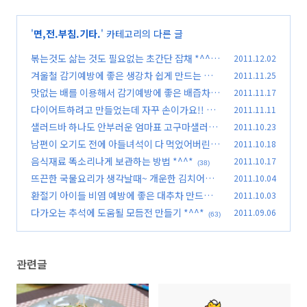
'
면,전.부침.기타.
' 카테고리의 다른 글
볶는것도 삶는 것도 필요없는 초간단 잡채 *^^*
2011.12.02
겨울철 감기예방에 좋은 생강차 쉽게 만드는 법 *
2011.11.25
(67)
^^*
맛없는 배를 이용해서 감기예방에 좋은 배즙차 만
2011.11.17
(59)
들기~
다이어트하려고 만들었는데 자꾸 손이가요!! 닭
2011.11.11
(31)
가슴살숙주냉채 *^^*
샐러드바 하나도 안부러운 엄마표 고구마샐러드
2011.10.23
(49)
*^^*
남편이 오기도 전에 아들녀석이 다 먹었어버린 더
2011.10.18
(30)
덕부추장떡~
음식재료 똑소리나게 보관하는 방법 *^^*
2011.10.17
(68)
(38)
뜨끈한 국물요리가 생각날때~ 개운한 김치어묵
2011.10.04
우동 *^^*
환절기 아이들 비염 예방에 좋은 대추차 만드는
2011.10.03
(61)
법*^^*
다가오는 추석에 도움될 모듬전 만들기 *^^*
2011.09.06
(44)
(63)
관련글