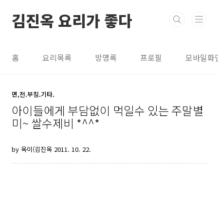
본문 바로가기
김진옥 요리가 좋다
홈
요리목록
방명록
프로필
모바일화
면,전.부침.기타.
아이들에게 부담없이 먹일수 있는 주말별
미~ 쌀수제비 *^^*
by 옥이(김진옥
2011. 10. 22.