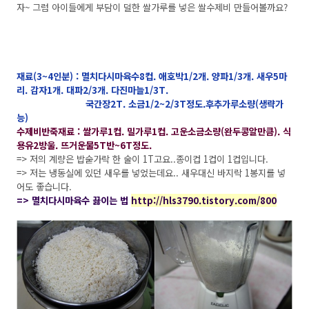
자~ 그럼 아이들에게 부담이 덜한 쌀가루를 넣은 쌀수제비 만들어볼까요?
재료(3~4인분) : 멸치다시마육수8컵. 애호박1/2개. 양파1/3개. 새우5마
리. 감자1개. 대파2/3개. 다진마늘1/3T.
국간장2T. 소금1/2~2/3T정도.후추가루소량(생략가
능)
수제비반죽재료 : 쌀가루1컵. 밀가루1컵. 고운소금소량(완두콩알만큼). 식
용유2방울. 뜨거운물5T반~6T정도.
=> 저의 계량은 밥숟가락 한 술이 1T고요..종이컵 1컵이 1컵입니다.
=> 저는 냉동실에 있던 새우를 넣었는데요.. 새우대신 바지락 1봉지를 넣
어도 좋습니다.
=> 멸치다시마육수 끓이는 법
http://hls3790.tistory.com/800