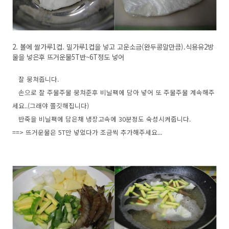
2. 볼에 쌀가루1컵. 밀가루1컵을 넣고 고운소금(완두콩알만큼).식용유2방
울을 넣은후 뜨거운물5T반~6T정도 넣어
잘 뭉쳐줍니다.
손으로 잘 주물주물 뭉쳐준후 비닐팩에 담아 넣어 또 주물주물 계속해주
세요..(그래야 쫄깃해집니다)
반죽을 비닐팩에 담은채 냉장고속에 30분정도 숙성시켜줍니다.
==> 뜨거운물은 5T만 넣었다가 조금씩 추가해주세요...