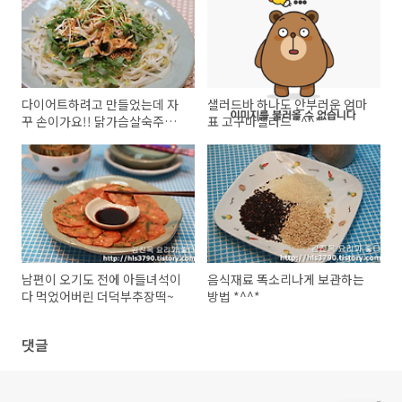
다이어트하려고 만들었는데 자
샐러드바 하나도 안부러운 엄마
꾸 손이가요!! 닭가슴살숙주냉
표 고구마샐러드 *^^*
채 *^^*
남편이 오기도 전에 아들녀석이
음식재료 똑소리나게 보관하는
다 먹었어버린 더덕부추장떡~
방법 *^^*
댓글