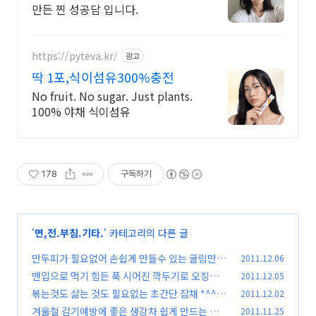
만든 찐 성공담 입니다.
https://pyteva.kr/
광고
딱 1포,식이섬유300%충전
No fruit. No sugar. Just plants.
100% 야채 식이섬유
178
구독하기
'
면,전.부침.기타.
' 카테고리의 다른 글
만두피가 필요없어 손쉽게 만들수 있는 굴림만두
2011.12.06
*^^*
맨입으로 먹기 힘든 푹 시어진 깍두기로 오징어깍
2011.12.05
(87)
두기전 *^^*
볶는것도 삶는 것도 필요없는 초간단 잡채 *^^*
2011.12.02
(32)
겨울철 감기예방에 좋은 생강차 쉽게 만드는 법 *
2011.11.25
(67)