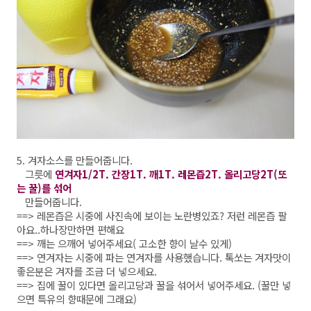
5. 겨자소스를 만들어줍니다.
그릇에
연겨자1/2T. 간장1T. 깨1T. 레몬즙2T. 올리고당2T(또
는 꿀)를 섞어
만들어줍니다.
==> 레몬즙은 시중에 사진속에 보이는 노란병있죠? 저런 레몬즙 팔
아요..하나장만하면 편해요
==> 깨는 으깨어 넣어주세요( 고소한 향이 날수 있게)
==> 연겨자는 시중에 파는 연겨자를 사용했습니다. 톡쏘는 겨자맛이
좋은분은 겨자를 조금 더 넣으세요.
==> 집에 꿀이 있다면 올리고당과 꿀을 섞어서 넣어주세요. (꿀만 넣
으면 특유의 향때문에 그래요)