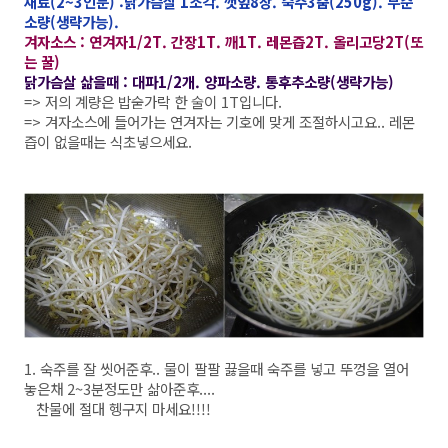
재료(2~3인분) :닭가슴살 1조각. 깻잎8장. 숙주3줌(250g). 무순
소량(생략가능).
겨자소스 : 연겨자1/2T. 간장1T. 깨1T. 레몬즙2T. 올리고당2T(또
는 꿀)
닭가슴살 삶을때 : 대파1/2개. 양파소량. 통후추소량(생략가능)
=> 저의 계량은 밥숟가락 한 술이 1T입니다.
=> 겨자소스에 들어가는 연겨자는 기호에 맞게 조절하시고요.. 레몬
즙이 없을때는 식초넣으세요.
1. 숙주를 잘 씻어준후.. 물이 팔팔 끓을때 숙주를 넣고 뚜껑을 열어
놓은채 2~3분정도만 삶아준후....
찬물에 절대 헹구지 마세요!!!!