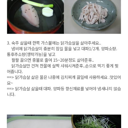
3. 숙주 삶을때 한쪽 가스불에는 닭가슴살을 삶아주세요..
냄비에 닭가슴살이 충분히 잠길 물을 넣고 대파1/2개. 양파소량.
통후추소량(생략가능)을 넣고
팔팔 끓으면 중불로 줄여 15~20분정도 삶아준후..
닭가슴살만 건져 찬물에 살짝 샤워시켜준후..손으로 먹기 좋게 찢
어줍니다.
==> 닭가슴살 삶은 물은 나중에 김치찌개 끓일때 사용하세요 .맛있어
요~
==> 닭가슴살 삶을때 대파. 양파등 향신재료를 넣어야 냄새나지 않습
니다.