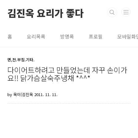
본문 바로가기
김진옥 요리가 좋다
홈
요리목록
방명록
프로필
모바일화
면,전.부침.기타.
다이어트하려고 만들었는데 자꾸 손이가
요!! 닭가슴살숙주냉채 *^^*
by 옥이(김진옥
2011. 11. 11.