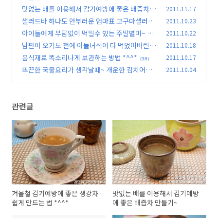
^^*
맛없는 배를 이용해서 감기예방에 좋은 배즙차 만
2011.11.17
(59)
들기~
샐러드바 하나도 안부러운 엄마표 고구마샐러드
2011.10.23
(31)
*^^*
아이들에게 부담없이 먹일수 있는 주말별미~ 쌀
2011.10.22
(30)
수제비 *^^*
남편이 오기도 전에 아들녀석이 다 먹었어버린 더
2011.10.18
(36)
덕부추장떡~
음식재료 똑소리나게 보관하는 방법 *^^*
2011.10.17
(68)
(38)
뜨끈한 국물요리가 생각날때~ 개운한 김치어묵
2011.10.04
우동 *^^*
(61)
관련글
겨울철 감기예방에 좋은 생강차
맛없는 배를 이용해서 감기예방
쉽게 만드는 법 *^^*
에 좋은 배즙차 만들기~