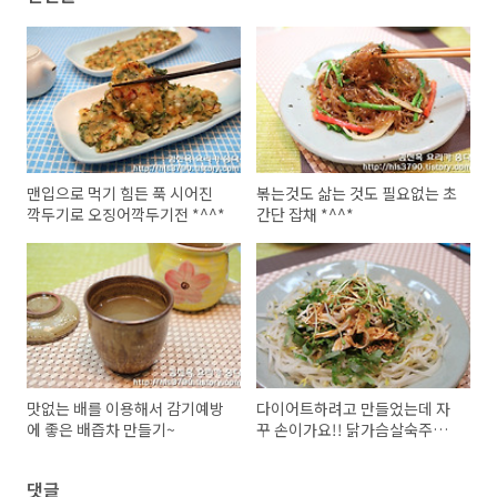
맨입으로 먹기 힘든 푹 시어진
볶는것도 삶는 것도 필요없는 초
깍두기로 오징어깍두기전 *^^*
간단 잡채 *^^*
맛없는 배를 이용해서 감기예방
다이어트하려고 만들었는데 자
에 좋은 배즙차 만들기~
꾸 손이가요!! 닭가슴살숙주냉
채 *^^*
댓글