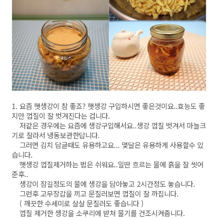
1. 요즘 햇생강이 참 좋죠? 햇생강 구입하시면 좋은것이요..효능도 좋
지만 껍질이 잘 벗겨진다는 겁니다.
저같은 경우에는 요즘에 생강구입해서요..생강 껍질 벗겨서 마늘크
기로 잘라서 냉동보관한답니다.
그러면 김치 담글때도 유용하고요... 몇달은 유용하게 사용할수 있
습니다.
햇생강 껍질제거하는 법은 쉬워요..일딴 흐르는 물에 흙을 잘 씻어
준후..
생강이 잠길정도의 물에 생강을 담아놓고 2시간정도 놓습니다.
그런후 고무장갑을 끼고 문질러보면 껍질이 잘 까집니다.
( 깨끗한 수세미로 살살 문질러도 좋습니다 )
껍질 제거한 생강을 소쿠리에 받쳐 물기를 건조시켜줍니다.