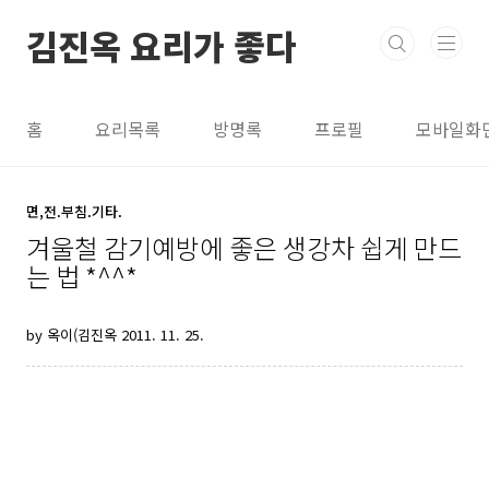
본문 바로가기
김진옥 요리가 좋다
홈
요리목록
방명록
프로필
모바일화
면,전.부침.기타.
겨울철 감기예방에 좋은 생강차 쉽게 만드
는 법 *^^*
by 옥이(김진옥
2011. 11. 25.