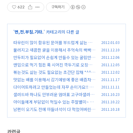
622
구독하기
'
면,전.부침.기타.
' 카테고리의 다른 글
타우린이 많이 함유된 문어를 부드럽게 삶는 법 *
2012.01.03
^^*
물러지고 새콤한 귤을 이용해서 추억속의 쌕쌕이
2011.12.10
(57)
주스 만들기
만두피가 필요없어 손쉽게 만들수 있는 굴림만두
2011.12.06
(43)
*^^*
맨입으로 먹기 힘든 푹 시어진 깍두기로 오징어깍
2011.12.05
(87)
두기전 *^^*
볶는것도 삶는 것도 필요없는 초간단 잡채 *^^*
2011.12.02
(32)
맛없는 배를 이용해서 감기예방에 좋은 배즙차 만
2011.11.17
(67)
들기~
다이어트하려고 만들었는데 자꾸 손이가요!! 닭
2011.11.11
(31)
가슴살숙주냉채 *^^*
샐러드바 하나도 안부러운 엄마표 고구마샐러드
2011.10.23
(49)
*^^*
아이들에게 부담없이 먹일수 있는 주말별미~ 쌀
2011.10.22
(30)
수제비 *^^*
남편이 오기도 전에 아들녀석이 다 먹었어버린 더
2011.10.18
(36)
덕부추장떡~
(68)
관련글