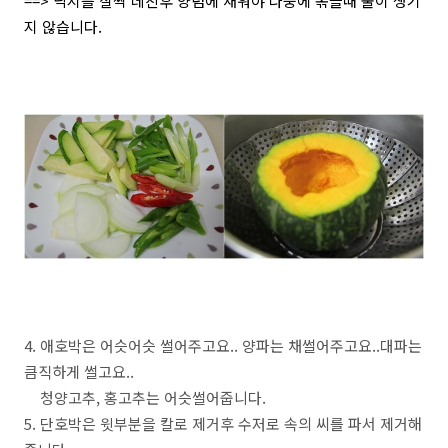
==> 낙지를 살짝 데친후 양념에 재워야 나중에 볶을때 물이 생기
지 않습니다.
4. 애호박은 어슷어슷 썰어주고요.. 양파는 채썰어주고요..대파는
큼직하게 썰고요..
청양고추, 홍고추는 어슷썰어줍니다.
5. 단호박은 윗부분을 칼로 제거후 수저로 속의 씨를 파서 제거해