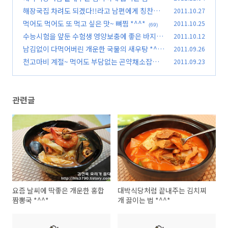
*
해장국집 차려도 되겠다!!라고 남편에게 칭찬받
2011.10.27
(106)
은 선지해장국*^^*
먹어도 먹어도 또 먹고 싶은 맛~ 뼈찜 *^^*
2011.10.25
(85)
(69)
수능시험을 앞둔 수험생 영양보충에 좋은 바지락
2011.10.12
죽 *^^*
남김없이 다먹어버린 개운한 국물의 새우탕 *^^
2011.09.26
(28)
*
천고마비 계절~ 먹어도 부담없는 곤약채소잡채 *
2011.09.23
(38)
^^*
(27)
관련글
요즘 날씨에 딱좋은 개운한 홍합
대박식당처럼 끝내주는 김치찌
짬뽕국 *^^*
개 끓이는 법 *^^*