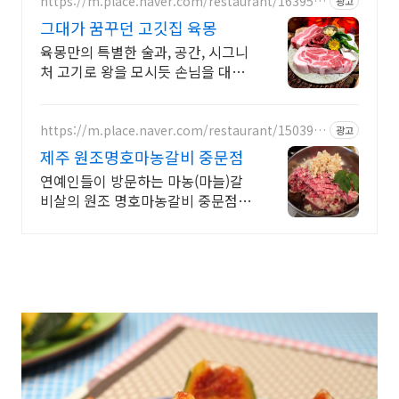
https://m.place.naver.com/restaurant/163951
광고
6083
그대가 꿈꾸던 고깃집 육몽
육몽만의 특별한 술과, 공간, 시그니
처 고기로 왕을 모시듯 손님을 대접
합니다
https://m.place.naver.com/restaurant/150392
광고
7451
제주 원조명호마농갈비 중문점
연예인들이 방문하는 마농(마늘)갈
비살의 원조 명호마농갈비 중문점입
니다.