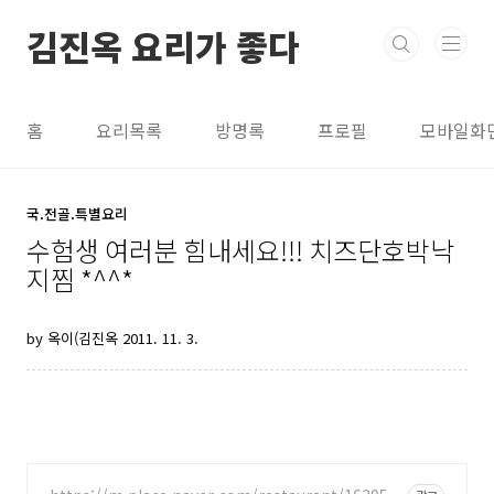
본문 바로가기
김진옥 요리가 좋다
홈
요리목록
방명록
프로필
모바일화
국.전골.특별요리
수험생 여러분 힘내세요!!! 치즈단호박낙
지찜 *^^*
by 옥이(김진옥
2011. 11. 3.