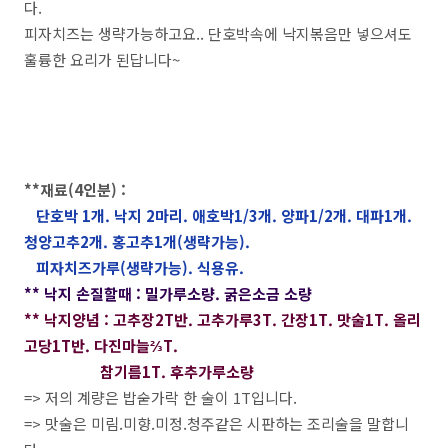
다.
피자치즈는 생략가능하고요.. 단호박속에 낙지볶음만 넣으셔도
훌륭한 요리가 된답니다~
**재료(4인분) :
단호박 1개. 낙지 2마리. 애호박1/3개. 양파1/2개. 대파1개.
청양고추2개. 홍고추1개(생략가능).
피자치즈가루(생략가능). 식용유.
** 낙지 손질할때 : 밀가루소량. 굵은소금 소량
** 낙지양념 : 고추장2T반. 고추가루3T. 간장1T. 맛술1T. 올리
고당1T반. 다진마늘⅔T.
참기름1T. 후추가루소량
=> 저의 계량은 밥숟가락 한 술이 1T입니다.
=> 맛술은 미림.미향.미정.청주같은 시판하는 조리술을 말합니