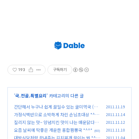
193
구독하기
'
국.전골.특별요리
' 카테고리의 다른 글
간단해서 누구나 쉽게 끓일수 있는 굴미역국 (굴
2011.11.19
미역국 끓이는 법)
가정식백반으로 소박하게 차린 손님초대상 *^^*
2011.11.14
(41)
질리지 않는 맛~ 양념치킨 맛이 나는 매운닭다리
2011.11.12
(59)
조림 *^^*
요즘 날씨에 딱좋은 개운한 홍합짬뽕국 *^^*
2011.11.10
(50)
(60)
대박식당처럼 끝내주는 김치찌개 끓이는 법 *^^
2011.11.04