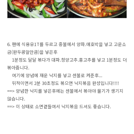
6. 팬에 식용유1T를 두르고 중불에서 양파.애호박을 넣고 고운소
금(완두콩알만큼)을 넣은후
1분정도 달달 볶다가 대파.청양고추.홍고추를 넣고 1분정도 더
볶아줍니다.
여기에 양념에 재운 낙지를 넣고 센불로 켜준후...
뒤적이면서 2분 30초정도 볶으면 낙지볶음 완성입니다!!!!
==> 양념한 낙지를 넣은후에는 센불에서 볶아야 물기가 생기지
않습니다.
==> 이 상태로 소면곁들여서 낙지볶음 드셔도 좋습니다.