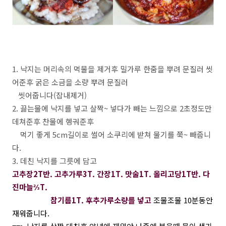
1. 낙지는 머리속의 먹물을 제거후 밀가루 한줌을 뿌려 문질러 씻
어준후 굵은 소금을 소량 뿌려 문질러
씻어줍니다(잡내제거)
2. 끓는물에 낙지를 넣고 살짝~ 넣다가 빼는 느낌으로 2초정도만
데쳐준후 찬물에 헹궈준후
먹기 좋게 5cm길이로 썰어 소쿠리에 받쳐 물기를 쭉~ 빼줍니
다.
3. 데친 낙지를 그릇에 담고
고추장2T반. 고추가루3T. 간장1T. 맛술1T. 올리고당1T반. 다
진마늘⅔T.
참기름1T. 후추가루소량를 넣고
조물조물 10분동안
재워줍니다.