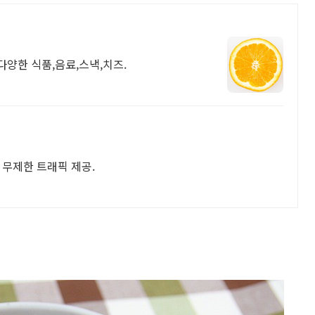
다양한 식품,음료,스낵,치즈.
 무제한 트래픽 제공.