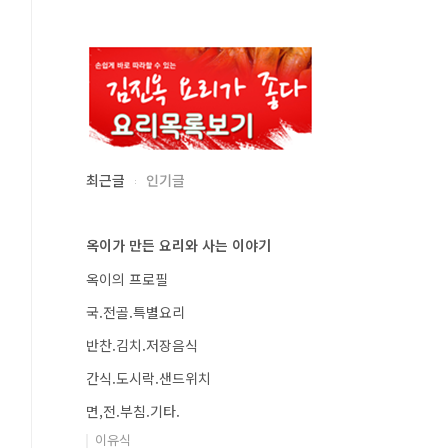
최근글
인기글
옥이가 만든 요리와 사는 이야기
옥이의 프로필
국.전골.특별요리
반찬.김치.저장음식
간식.도시락.샌드위치
면,전.부침.기타.
이유식