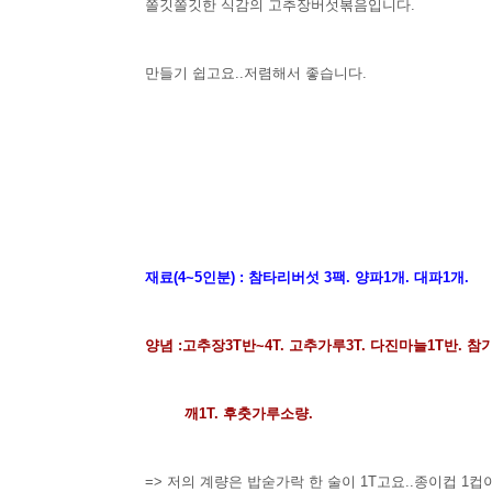
쫄깃쫄깃한 식감의 고추장버섯볶음입니다.
만들기 쉽고요..저렴해서 좋습니다.
재료(4~5인분) : 참타리버섯 3팩. 양파1개. 대파1개.
양념 :고추장3T반~4T. 고추가루3T. 다진마늘1T반. 참기
깨1T. 후춧가루소량.
=> 저의 계량은 밥숟가락 한 술이 1T고요..종이컵 1컵