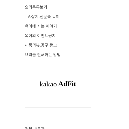
요리목록보기
TV.잡지.신문속 옥이
옥이네 사는 이야기
옥이의 이벤트공지
제품리뷰.공구.광고
요리를 인쇄하는 방법
전체 방문자