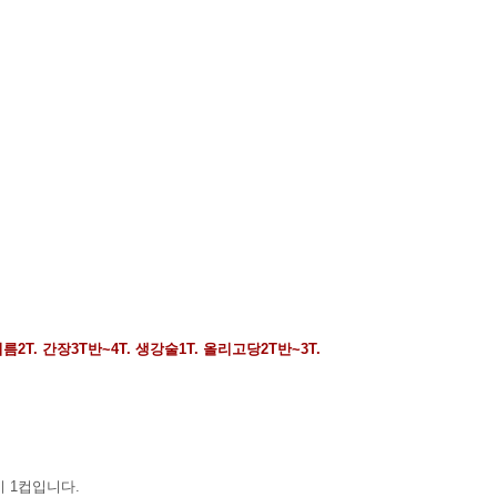
름2T. 간장3T반~4T. 생강술1T. 올리고당2T반~3T.
이 1컵입니다.