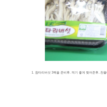
1. 참타리버섯 3팩을 준비후..먹기 좋게 찢어준후..찬