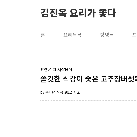
본문 바로가기
김진옥 요리가 좋다
홈
요리목록
방명록
프
반찬.김치.저장음식
쫄깃한 식감이 좋은 고추장버섯볶
by 옥이(김진옥
2012. 7. 2.