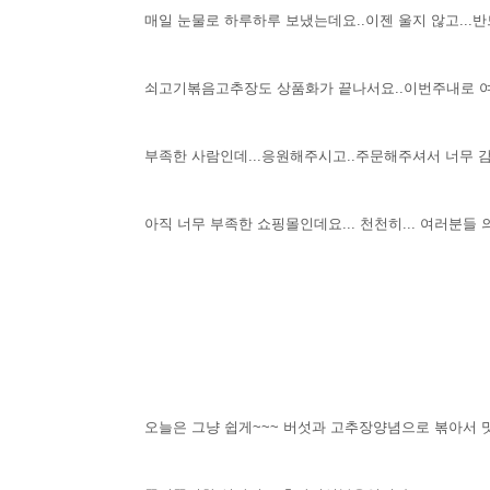
매일 눈물로 하루하루 보냈는데요..이젠 울지 않고..
쇠고기볶음고추장도 상품화가 끝나서요..이번주내로 
부족한 사람인데...응원해주시고..주문해주셔서 너무 
아직 너무 부족한 쇼핑몰인데요... 천천히... 여러분
오늘은 그냥 쉽게~~~ 버섯과 고추장양념으로 볶아서 맛을