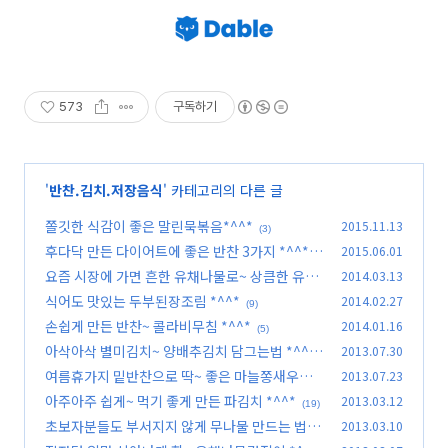
573
구독하기
'
반찬.김치.저장음식
' 카테고리의 다른 글
쫄깃한 식감이 좋은 말린묵볶음*^^*
2015.11.13
(3)
후다닥 만든 다이어트에 좋은 반찬 3가지 *^^*
2015.06.01
요즘 시장에 가면 흔한 유채나물로~ 상큼한 유채
2014.03.13
(20)
나물요리들 *^^*
식어도 맛있는 두부된장조림 *^^*
2014.02.27
(2)
(9)
손쉽게 만든 반찬~ 콜라비무침 *^^*
2014.01.16
(5)
아삭아삭 별미김치~ 양배추김치 담그는법 *^^*
2013.07.30
여름휴가지 밑반찬으로 딱~ 좋은 마늘쫑새우고
2013.07.23
(22)
추장볶음 *^^*
아주아주 쉽게~ 먹기 좋게 만든 파김치 *^^*
2013.03.12
(19)
(19)
초보자분들도 부서지지 않게 무나물 만드는 법 *
2013.03.10
^^*