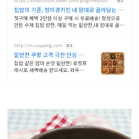
https://smartstore.naver.com/jungmikyoungk
광고
itchen
집밥의 기준, 정미경키친 내 맘대로 골라담는 매
일반찬
첫구매 혜택 2만원 이상 구매 시 무료배송! 정성으로
만든 수제 집밥 반찬. 매일 먹는 밑반찬,내 맘대로 골라
담기! 당일 조리한 반찬을 신선하게 배달해드립니다
http://m.coupang.com
광고
밑반찬 쿠팡 고객 극찬 안심 밑
반찬
집밥 같은 엄마 손맛 밑반찬! 로켓프
레시로 새벽배송 받으세요. 와우회
원 무료배송! 30일 안심 반품. 5%까
지 캐시적립 혜택.