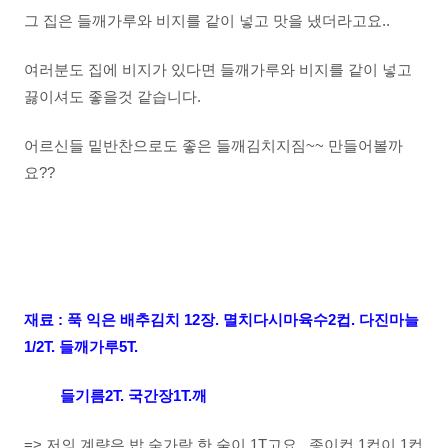
그 집은 들깨가루와 비지를 같이 넣고 맛을 냈더라고요..
여러분도 집에 비지가 있다면 들깨가루와 비지를 같이 넣고
끓이셔도 좋을것 같습니다.
어르신들 밑반찬으로도 좋은 들깨김치지짐~~ 만들어볼까
요??
재료 : 푹 익은 배추김치 12장. 멸치다시마육수2컵. 다진마늘
1/2T. 들깨가루5T.
들기름2T. 국간장1T.깨
=> 저의 계량은 밥 숟가락 한 술이 1T고요...종이컵 1컵이 1컵