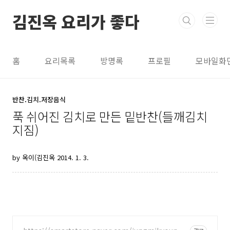
본문 바로가기
김진옥 요리가 좋다
홈
요리목록
방명록
프로필
모바일화
반찬.김치.저장음식
푹 쉬어진 김치로 만든 밑반찬(들깨김치
지짐)
by 옥이(김진옥
2014. 1. 3.