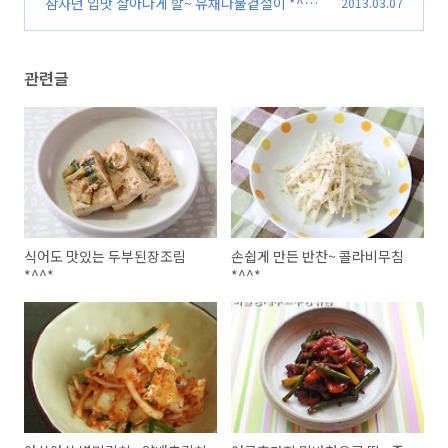
잠자던 입맛 살아나게 할~ 유채나물겉절이 *^^*
2013.03.07
(15)
(13)
관련글
식어도 맛있는 두부된장조림
손쉽게 만든 반찬~ 콜라비무침
*^^*
*^^*