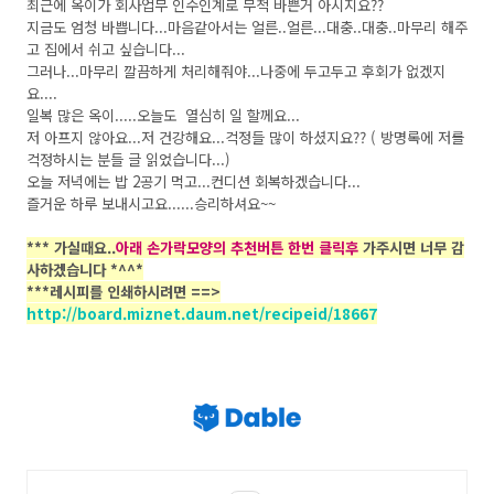
최근에 옥이가 회사업무 인수인계로 무척 바쁜거 아시지요??
지금도 엄청 바쁩니다...마음같아서는 얼른..얼른...대충..대충..마무리 해주
고 집에서 쉬고 싶습니다...
그러나...마무리 깔끔하게 처리해줘야...나중에 두고두고 후회가 없겠지
요....
일복 많은 옥이.....오늘도 열심히 일 할께요...
저 아프지 않아요...저 건강해요...걱정들 많이 하셨지요?? ( 방명록에 저를
걱정하시는 분들 글 읽었습니다...)
오늘 저녁에는 밥 2공기 먹고...컨디션 회복하겠습니다...
즐거운 하루 보내시고요......승리하셔요~~
*** 가실때요..
아래 손가락모양의 추천버튼 한번 클릭후
가주시면 너무 감
사하겠습니다 *^^*
***레시피를 인쇄하시려면 ==>
http://board.miznet.daum.net/recipeid/18667