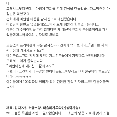
다...
그래서...부랴부랴....아침에 건희를 위해 간식을 만들었습니다...당연히 아
침밥은 먹였고요...
건희에게 미안한 마음을 감자칩으로 대신했습니다..
이런일이 한번도 없었는데요...제가 요새 힘들긴 힘들었나봅니다...
아름이가 수학여행을 가지 않았다면 제 대신에 건희랑 볶음밥이라도 해먹
었을텐데...아름이의 빈자리도 크네요..
오븐없이 프라이팬에 구운 감자칩~~~ 건희가 먹어보더니..."엄마!!! 저 어
린이집에 가져가도 되요??"
하더군요...건희 입맛에 맞았는지...친구들에게 자랑하고 싶었나봅니다...
그래서....제가 물었습니다..
" 어린이집에 왜? 친구 줄려고?? "
그랬더니...건희가 아무말을 안하더군요...아무래도 여자친구에게 줄모양입
니다...ㅋㅋㅋㅋㅋ
아이들에게 100점짜리 엄마가 되는 간단한 간식 감자칩....!!!! 만들어볼까
요???
재료: 감자2개. 소금소량. 파슬리가루약간(생략가능)
=> 오늘은 특별한 계량이 필요없습니다..... 소금의 양은 기호에 맞게 조절