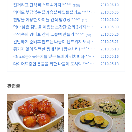
^*
길거리표 간식 베스트 4 가지 *^^*
2010.06.10
(60)
(158)
먹어도 부담없는 닭가슴살 메밀롤샐러드 *^^*
2010.06.05
(8
찬밥을 이용한 아이들 간식 밥강정 *^^*
2010.06.02
4)
(85)
먹다 남은 김밥을 이용한 초간단 요리 3가지 *^^
2010.05.30
*
추억속의 엄마표 간식....술빵 만들기 *^^*
2010.05.26
(75)
(53)
간단하게 준비후 만드는 나들이 샌드위치 도시락
2010.05.21
*^^*
튀기지 않아 담백한 쪘네치킨(찜솥치킨) *^^*
2010.05.19
(67)
(9
<No오븐> 묵은지를 넣은 또띠아 김치피자 *^^*
2010.05.16
7)
다이어트중인 분들을 위한 나들이 도시락 *^^*
2010.05.13
(37)
(149)
관련글