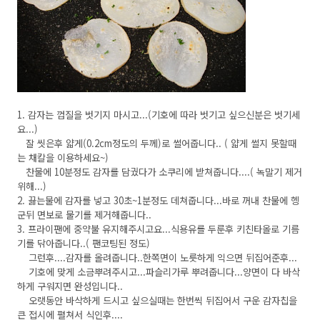
1. 감자는 껍질을 벗기지 마시고...(기호에 따라 벗기고 싶으신분은 벗기세
요...)
잘 씻은후 얇게(0.2cm정도의 두께)로 썰어줍니다.. ( 얇게 썰지 못할때
는 채칼을 이용하세요~)
찬물에 10분정도 감자를 담궜다가 소쿠리에 받쳐줍니다....( 녹말기 제거
위해...)
2. 끓는물에 감자를 넣고 30초~1분정도 데쳐줍니다...바로 꺼내 찬물에 헹
군뒤 면보로 물기를 제거해줍니다..
3. 프라이팬에 중약불 유지해주시고요...식용유를 두룬후 키친타올로 기름
기를 닦아줍니다..( 팬코팅된 정도)
그런후....감자를 올려줍니다..한쪽면이 노릇하게 익으면 뒤집어준후...
기호에 맞게 소금뿌려주시고...파슬리가루 뿌려줍니다...양면이 다 바삭
하게 구워지면 완성입니다..
오랫동안 바삭하게 드시고 싶으실때는 한번씩 뒤집어서 구운 감자칩을
큰 접시에 펼쳐서 식인후....