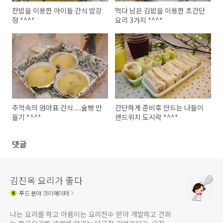
찬밥을 이용한 아이들 간식 밥강
먹다 남은 김밥을 이용한 초간단
정 *^^*
요리 3가지 *^^*
추억속의 엄마표 간식....술빵 만
간단하게 준비후 만드는 나들이
들기 *^^*
샌드위치 도시락 *^^*
댓글
김진옥 요리가 좋다
푸드
분야 크리에이터
나는 요리를 하고 아름이는 요리전수 받아 개발하고 건희