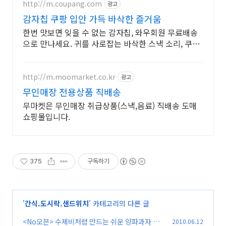
http://m.coupang.com
광고
감자칩 쿠팡 입안 가득 바삭한 즐거움
한번 맛보면 잊을 수 없는 감자칩, 와우회원 무료배송
으로 만나세요. 귀를 사로잡는 바삭한 스낵 소리, 쿠팡
로켓배송으로 빠르게 경험하세요.
http://m.moomarket.co.kr
광고
무인매장 전용상품 직배송
무마켓은 무인매장 취급상품(스낵,음료) 직배송 도매
쇼핑몰입니다.
375
구독하기
'
간식.도시락.샌드위치
' 카테고리의 다른 글
<No오븐> 수제비처럼 만드는 쉬운 양파과자 *^
2010.06.12