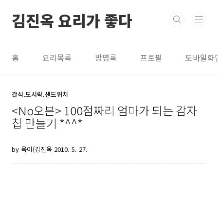
본문 바로가기
김진옥 요리가 좋다
홈
요리목록
방명록
프로필
모바일화
간식.도시락.샌드위치
<No오븐> 100점짜리 엄마가 되는 감자
칩 만들기 *^^*
by 옥이(김진옥
2010. 5. 27.