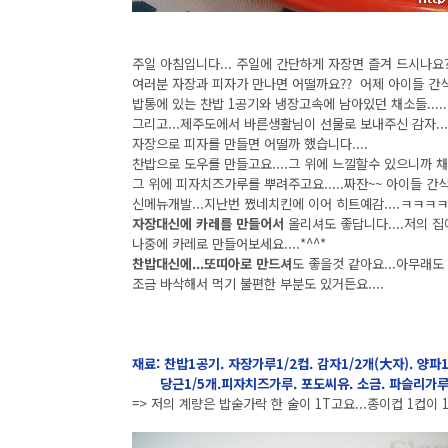
주일 아침입니다... 주일에 간단하게 자장면 즐겨 드시나요?
여러분 자장과 피자가 만나면 어떨까요?? 어제 아이들 간식
밥통에 있는 찬밥 1공기와 냉장고속에 남아있던 채소들.....
그리고...제주도에서 바른생활님이 선물로 보내주신 감자....
자장으로 피자를 만들면 어떨까 했습니다....
찬밥으로 도우를 만들고요....그 위에 느낄할수 있으니까 채
그 위에 피자치즈가루를 뿌려주고요.....짜잔~~ 아이들 간식
신메뉴개발...지난번 쪘네치킨에 이어 히트예감....ㅋㅋㅋㅋ
자장대신에 카레를 만들어서
올리셔도 좋답니다....저의 집
나중에 카레로 만들어보세요....*^^*
찬밥대신에...또띠아로 만드셔
도 좋을것 같아요...아무래도
조금 바삭해서 먹기 불편한 부분도 있거든요....
재료: 찬밥1공기. 자장가루1/2컵. 감자1/2개(大자). 양파
당근1/5개.피자치즈가루. 포도씨유. 소금. 파슬리가루
=> 저의 계량은 밥숟가락 한 술이 1T고요...종이컵 1컵이 