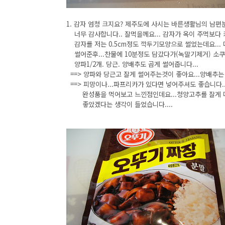
1. 감자 엄청 크지요? 제주도에 사시는 바른생활님의 남편
너무 감사합니다.. 잘먹을께요... 감자가 옥이 주먹보다 커
감자를 저는 0.5cm정도 깍두기모양으로 썰었는데요... 
썰어준후...찬물에 10분정도 담갔다가(녹말기제거) 소쿠
양파1/2개. 당근. 양배추도 곱게 썰어줍니다...
==> 양파와 당근고 잘게 썰어주는것이 좋아요...양배추는
==> 피망이나...파프리카가 있다면 넣어주셔도 좋습니다.
완성품을 먹어보고 느낀점인데요...청양고추를 잘게 다
좋았겠다는 생각이 들었습니다....