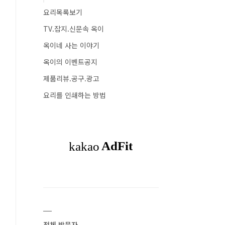
요리목록보기
TV.잡지.신문속 옥이
옥이네 사는 이야기
옥이의 이벤트공지
제품리뷰.공구.광고
요리를 인쇄하는 방법
전체 방문자