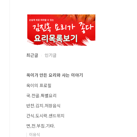
최근글
인기글
옥이가 만든 요리와 사는 이야기
옥이의 프로필
국.전골.특별요리
반찬.김치.저장음식
간식.도시락.샌드위치
면,전.부침.기타.
이유식