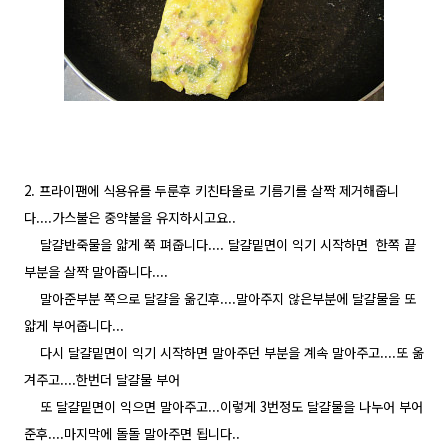
2. 프라이팬에 식용유를 두룬후 키친타올로 기름기를 살짝 제거해줍니
다....가스불은 중약불을 유지하시고요..
달걀반죽물을 얇게 쭉 펴줍니다.... 달걀밑면이 익기 시작하면 한쪽 끝
부분을 살짝 말아줍니다....
말아준부분 쪽으로 달걀을 옮긴후....말아주지 않은부분에 달걀물을 또
얇게 부어줍니다...
다시 달걀밑면이 익기 시작하면 말아주던 부분을 계속 말아주고....또 옮
겨주고....한번더 달걀물 부어
또 달걀밑면이 익으면 말아주고...이렇게 3번정도 달걀물을 나누어 부어
준후....마지막에 돌돌 말아주면 됩니다..