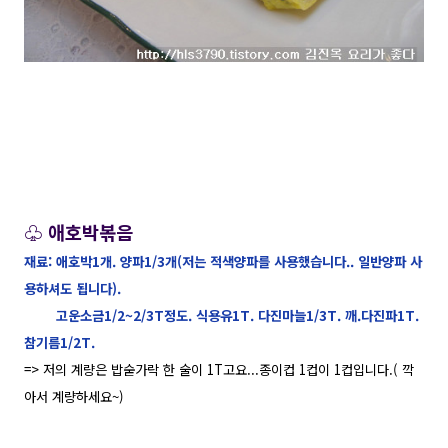
♧ 애호박볶음
재료: 애호박1개. 양파1/3개(저는 적색양파를 사용했습니다.. 일반양파 사
용하셔도 됩니다).
고운소금1/2~2/3T정도. 식용유1T. 다진마늘1/3T. 깨.다진파1T.
참기름1/2T.
=> 저의 계량은 밥숟가락 한 술이 1T고요...종이컵 1컵이 1컵입니다.( 깍
아서 계량하세요~)