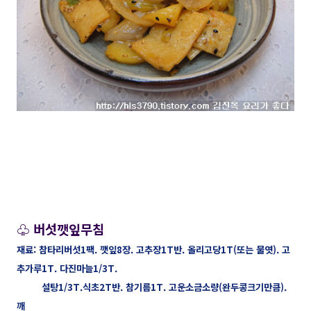
♧ 버섯깻잎무침
재료: 참타리버섯1팩. 깻잎8장. 고추장1T반. 올리고당1T(또는 물엿). 고
추가루1T. 다진마늘1/3T.
설탕1/3T.식초2T반. 참기름1T. 고운소금소량(완두콩크기만큼).
깨