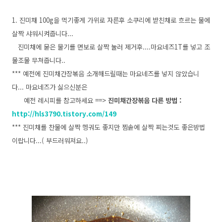
1. 진미채 100g을 먹기좋게 가위로 자른후 소쿠리에 받친채로 흐르는 물에
살짝 샤워시켜줍니다...
진미채에 묻은 물기를 면보로 살짝 눌러 제거후....마요네즈1T를 넣고 조
물조물 무쳐줍니다..
*** 예전에 진미채간장볶음 소개해드릴때는 마요네즈를 넣지 않았습니
다... 마요네즈가 싫으신분은
예전 레시피를 참고하세요 ==>
진미채간장볶음 다른 방법 :
http://hls3790.tistory.com/149
*** 진미채를 찬물에 살짝 헹궈도 좋지만 찜솥에 살짝 찌는것도 좋은방법
이랍니다...( 부드러워져요..)