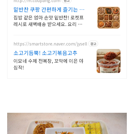
http://m.coupang.com
광고
밑반찬 쿠팡 간편하게 즐기는 한
끼
집밥 같은 엄마 손맛 밑반찬! 로켓프
레시로 새벽배송 받으세요. 요리 고
민 끝! 바쁜 1인 가구부터 온 가족 밥
상까지 책임져요.
https://smartstore.naver.com/jysell
광고
소고기듬뿍! 소고기볶음고추
이모네 수제 전복장, 꼬막에 이은 야
심작!