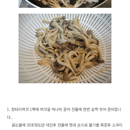
1. 참타리버섯 1팩에 버섯을 하나씩 뜯어 찬물에 한번 살짝 씻어 준비합니
다..
끓는물에 30초정도만 데친후 찬물에 헹궈 손으로 물기를 짜준후 소쿠리