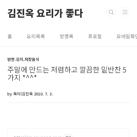
본문 바로가기
김진옥 요리가 좋다
홈
요리목록
방명록
프로필
모바일화
반찬.김치.저장음식
주말에 만드는 저렴하고 깔끔한 밑반찬 5
가지 *^^*
by 옥이(김진옥
2010. 7. 3.