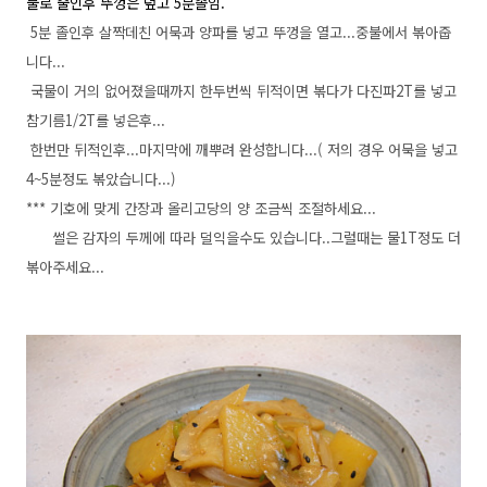
불로 줄인후 뚜껑은 덮고 5분졸임.
5분 졸인후 살짝데친 어묵과 양파를 넣고 뚜껑을 열고...중불에서 볶아줍
니다...
국물이 거의 없어졌을때까지 한두번씩 뒤적이면 볶다가 다진파2T를 넣고
참기름1/2T를 넣은후...
한번만 뒤적인후...마지막에 깨뿌려 완성합니다...( 저의 경우 어묵을 넣고
4~5분정도 볶았습니다...)
*** 기호에 맞게 간장과 올리고당의 양 조금씩 조절하세요...
썰은 감자의 두께에 따라 덜익을수도 있습니다..그럴때는 물1T정도 더
볶아주세요...