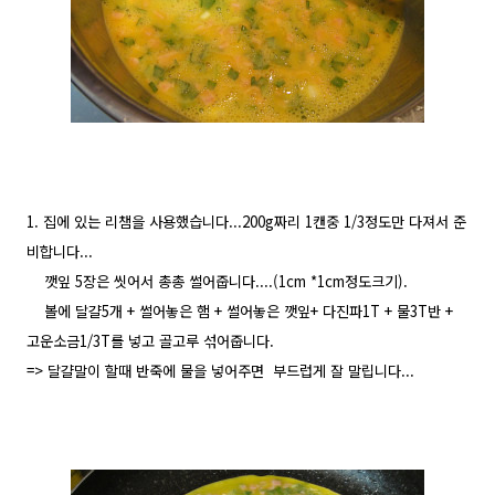
1. 집에 있는 리챔을 사용했습니다...200g짜리 1캔중 1/3정도만 다져서 준
비합니다...
깻잎 5장은 씻어서 총총 썰어줍니다....(1cm *1cm정도크기).
볼에 달걀5개 + 썰어놓은 햄 + 썰어놓은 깻잎+ 다진파1T + 물3T반 +
고운소금1/3T를 넣고 골고루 섞어줍니다.
=> 달걀말이 할때 반죽에 물을 넣어주면 부드럽게 잘 말립니다...