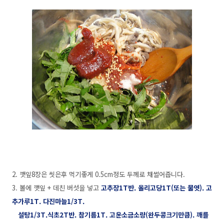
2. 깻잎8장은 씻은후 먹기좋게 0.5cm정도 두께로 채썰어줍니다.
3. 볼에 깻잎 + 데친 버섯을 넣고
고추장1T반. 올리고당1T(또는 물엿). 고
추가루1T. 다진마늘1/3T.
설탕1/3T.식초2T반. 참기름1T. 고운소금소량(완두콩크기만큼). 깨를