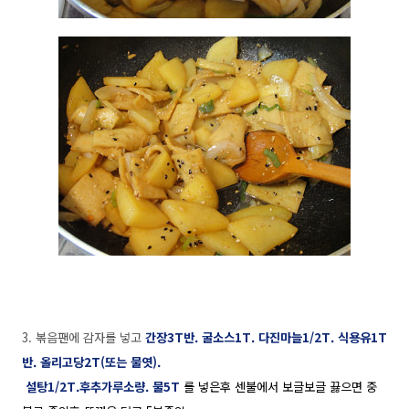
3. 볶음팬에 감자를 넣고
간장3T반. 굴소스1T. 다진마늘1/2T. 식용유1T
반. 올리고당2T(또는 물엿).
설탕1/2T.후추가루소량. 물5T
를
넣은후 센불에서 보글보글 끓으면 중