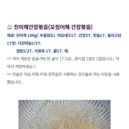
♧ 진미채간장볶음(오징어채 간장볶음)
재료: 진미채 100g( 두줌정도). 마요네즈1T. 간장2T. 맛술1T. 올리고당
1T반. 다진마늘1/3T.
설탕1/2T. 식용유 1T. 물1T. 깨.
=> 저의 계량은 밥숟가락 한 술이 1T고요...종이컵 1컵이 1컵입니다.( 깍
아서 계량하세요~)
=> 맛술은 미림.미향.미정.청주같은 시판하는 조리술로 저는 미림을 사용
했습니다..