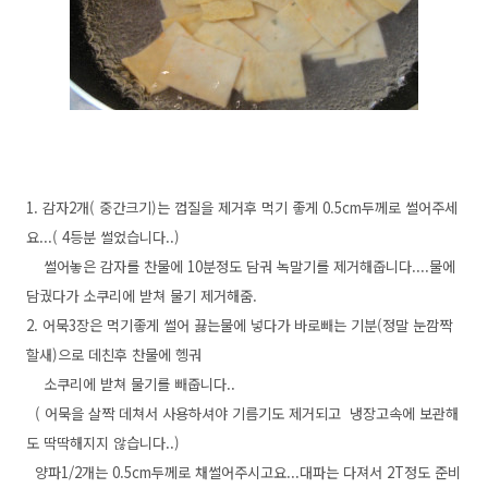
1. 감자2개( 중간크기)는 껍질을 제거후 먹기 좋게 0.5cm두께로 썰어주세
요...( 4등분 썰었습니다..)
썰어놓은 감자를 찬물에 10분정도 담궈 녹말기를 제거해줍니다....물에
담궜다가 소쿠리에 받쳐 물기 제거해줌.
2. 어묵3장은 먹기좋게 썰어 끓는물에 넣다가 바로빼는 기분(정말 눈깜짝
할새)으로 데친후 찬물에 헹궈
소쿠리에 받쳐 물기를 빼줍니다..
( 어묵을 살짝 데쳐서 사용하셔야 기름기도 제거되고 냉장고속에 보관해
도 딱딱해지지 않습니다..)
양파1/2개는 0.5cm두께로 채썰어주시고요...대파는 다져서 2T정도 준비