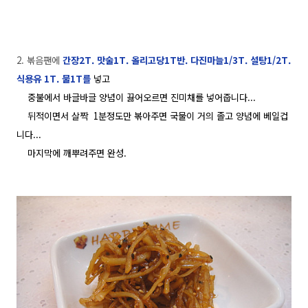
2. 볶음팬에
간장2T. 맛술1T. 올리고당1T반. 다진마늘1/3T. 설탕1/2T.
식용유 1T. 물1T를
넣고
중불에서 바글바글 양념이 끓어오르면 진미채를 넣어줍니다...
뒤적이면서 살짝 1분정도만 볶아주면 국물이 거의 졸고 양념에 베일겁
니다...
마지막에 깨뿌려주면 완성.