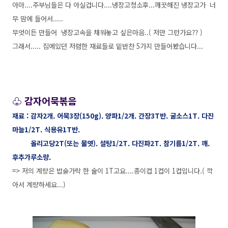
아마....주부님들은 다 아실겁니다....냉장고청소후...깨끗해진 냉장고가 너
무 맘에 들어서.....
무엇이든 만들어 냉장고속을 채워놓고 싶은마음..( 저만 그런가요?? )
그래서..... 집에있던 저렴한 재료들로 밑반찬 5가지 만들어봤습니다...
♧ 감자어묵볶음
재료 : 감자2개. 어묵3장(150g). 양파1/2개. 간장3T반. 굴소스1T. 다진
마늘1/2T. 식용유1T반.
올리고당2T(또는 물엿). 설탕1/2T. 다진파2T. 참기름1/2T. 깨.
후추가루소량.
=> 저의 계량은 밥숟가락 한 술이 1T고요....종이컵 1컵이 1컵입니다.( 깍
아서 계량하세요...)