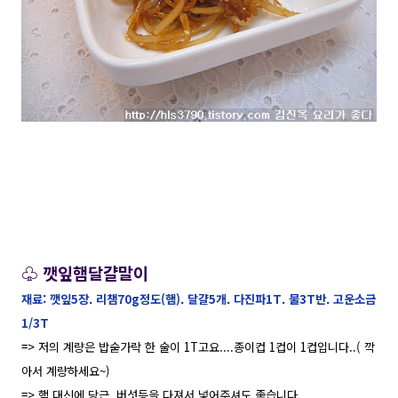
♧ 깻잎햄달걀말이
재료: 깻잎5장. 리챔70g정도(햄). 달걀5개. 다진파1T. 물3T반. 고운소금
1/3T
=> 저의 계량은 밥숟가락 한 술이 1T고요....종이컵 1컵이 1컵입니다..( 깍
아서 계량하세요~)
=> 햄 대신에 당근. 버섯등을 다져서 넣어주셔도 좋습니다..