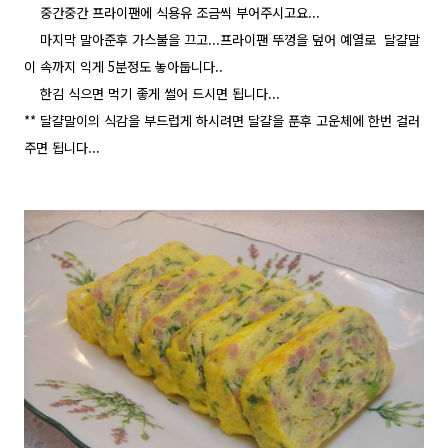
중간중간 프라이팬에 식용유 조금씩 부어주시고요...
마지막 말아준후 가스불을 끄고...프라이팬 뚜껑을 덮어 예열로 달걀말
이 속까지 익게 5분정도 놓아둡니다..
한김 식으면 먹기 좋게 썰어 드시면 됩니다...
** 달걀말이의 식감을 부드럽게 하시려면 달걀을 푼후 고운체에 한번 걸러
주면 됩니다...