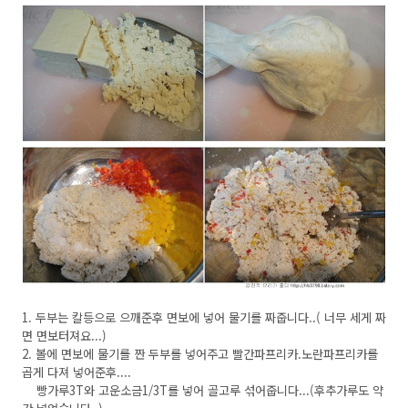
1. 두부는 칼등으로 으깨준후 면보에 넣어 물기를 짜줍니다..( 너무 세게 짜
면 면보터져요...)
2. 볼에 면보에 물기를 짠 두부를 넣어주고 빨간파프리카.노란파프리카를
곱게 다져 넣어준후....
빵가루3T와 고운소금1/3T를 넣어 골고루 섞어줍니다...(후추가루도 약