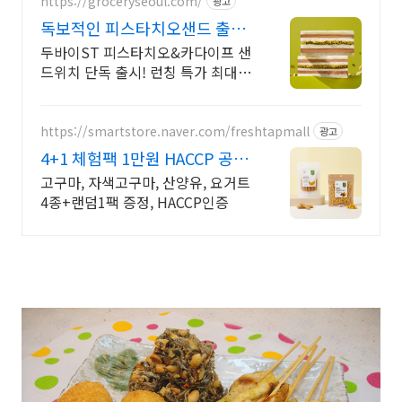
https://groceryseoul.com/
광고
독보적인 피스타치오샌드 출시
꽉 찬 내용물로 포만감 최고
두바이ST 피스타치오&카다이프 샌
드위치 단독 출시! 런칭 특가 최대
43% 할인
https://smartstore.naver.com/freshtapmall
광고
4+1 체험팩 1만원 HACCP 공장
직접 판매
고구마, 자색고구마, 산양유, 요거트
4종+랜덤1팩 증정, HACCP인증