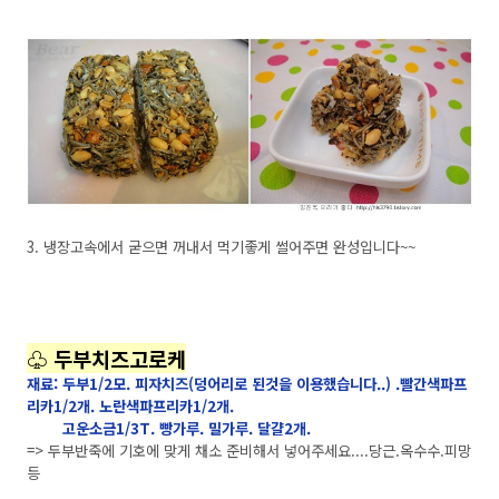
3. 냉장고속에서 굳으면 꺼내서 먹기좋게 썰어주면 완성입니다~~
♧ 두부치즈고로케
재료: 두부1/2모. 피자치즈(덩어리로 된것을 이용했습니다..) .빨간색파프
리카1/2개. 노란색파프리카1/2개.
고운소금1/3T. 빵가루. 밀가루. 달걀2개.
=> 두부반죽에 기호에 맞게 채소 준비해서 넣어주세요....당근.옥수수.피망
등