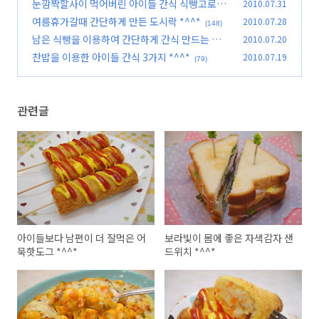
^^*
눈깜짝할사이 먹어버린 아이들 간식 식빵고로케
2010.07.31
(79)
*^^*
여름휴가갈때 간단하게 만든 도시락 *^^*
2010.07.28
(110)
(148)
남은 식빵을 이용하여 간단하게 간식 만드는 방법
2010.07.20
*^^*
찬밥을 이용한 아이들 간식 3가지 *^^*
2010.07.19
(97)
(79)
관련글
아이들보다 남편이 더 잘먹은 어
보라빛이 몸에 좋은 자색감자 샌
묵핫도그 *^^*
드위치 *^^*