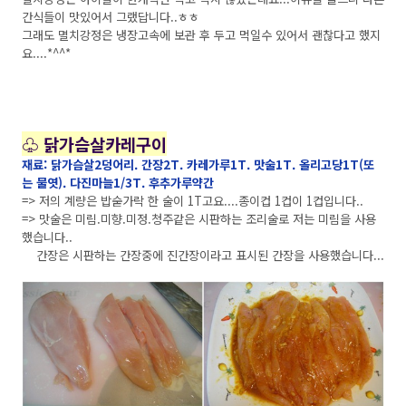
간식들이 맛있어서 그랬답니다..ㅎㅎ
그래도 멸치강정은 냉장고속에 보관 후 두고 먹일수 있어서 괜찮다고 했지
요....*^^*
♧ 닭가슴살카레구이
재료: 닭가슴살2덩어리. 간장2T. 카레가루1T. 맛술1T. 올리고당1T(또
는 물엿). 다진마늘1/3T. 후추가루약간
=> 저의 계량은 밥숟가락 한 술이 1T고요....종이컵 1컵이 1컵입니다..
=> 맛술은 미림.미향.미정.청주같은 시판하는 조리술로 저는 미림을 사용
했습니다..
간장은 시판하는 간장중에 진간장이라고 표시된 간장을 사용했습니다...