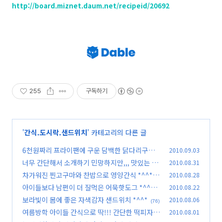
http://board.miznet.daum.net/recipeid/20692
255
구독하기
'
간식.도시락.샌드위치
' 카테고리의 다른 글
6천원짜리 프라이팬에 구운 담백한 닭다리구이 *
2010.09.03
^^*
너무 간단해서 소개하기 민망하지만,,, 맛있는 참
2010.08.31
(53)
치김치볶음김밥
차가워진 찐고구마와 찬밥으로 영양간식 *^^*
2010.08.28
(84)
(7
아이들보다 남편이 더 잘먹은 어묵핫도그 *^^*
2010.08.22
2)
보라빛이 몸에 좋은 자색감자 샌드위치 *^^*
2010.08.06
(76)
(76)
여름방학 아이들 간식으로 딱!!! 간단한 떡피자 *
2010.08.01