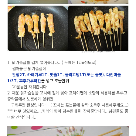
1. 닭가슴살를 길게 썰어줍니다...( 두께는 1cm정도로)
썰어놓은 닭가슴살에
간장2T. 카레가루1T. 맛술1T. 올리고당1T(또는 물엿). 다진마늘
1/3T. 후추가루약간
를 넣고 조물한뒤
20분동안 재워줍니다...
2. 재운 닭가슴살을 꼬치에 길게 꽂아 프라이팬에 소량의 식용유를 두루고
중약불에서 노릇하게 앞뒤면
구워주면 완성입니다~~ ( 꼬치는 끓는물에 살짝 소독후 사용해주세요...)
*** 너무 맛있어요....카레의 향이 닭누린내를 잡아준답니다...남편들도 좋
아할 간식입니다...