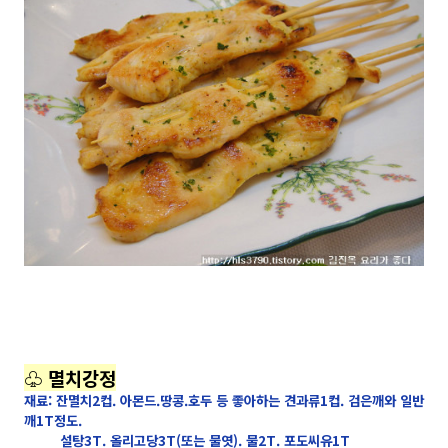
♧ 멸치강정
재료: 잔멸치2컵. 아몬드.땅콩.호두 등 좋아하는 견과류1컵. 검은깨와 일반
깨1T정도.
설탕3T. 올리고당3T(또는 물엿). 물2T. 포도씨유1T