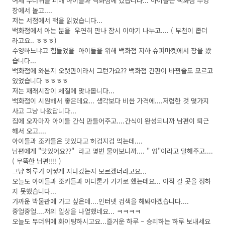
어제 무더위를 피해 아이들과 백화점에 갔습니다... 아이들은 백화점 수영
장에서 놀고....
저는 서점에서 책을 읽었습니다...
백화점에서 아는 분을 우연히 만나 잠시 이야기 나누고.... ( 부천이 좁더
라고요.. ㅎㅎㅎ)
수영하느냐고 힘들었을 아이들을 위해 백화점 지하 슈퍼마켓에서 장을 봤
습니다...
백화점에 와본지 오랫만이라서 그런가요?? 백화점 간판이 바뀐줄도 모르고
있었습니다 ㅎㅎㅎㅎ
저는 재래시장이 체질에 맞나봅니다...
백화점이 시원해서 좋은데요... 생각보다 비싼 가격에....저렴한 것 몇가지
사고 그냥 나왔답니다...
집에 오자마자 아이들 간식 만들어주고....간식이 완성되니까 남편이 퇴근
해서 오고....
아이들과 조카들은 맛있다고 허겁지겁 먹는데....
남편에게 "맛있어요??" 라고 몇번 물어보니까.... " 엉"이라고 말해주고....
( 무뚝한 남편!!!! )
그냥 하루가 어떻게 지나갔는지 모르겠더라고요...
오늘도 아이들과 조카들과 어디론가 가기로 했는데요... 아직 갈 곳을 정하
지 못했습니다...
가까운 박물관에 가고 싶은데....인터넷 검색을 해봐야겠습니다....
중얼중얼....저의 일상을 나열했네요... ㅋㅋㅋㅋ
오늘도 무더위에 화이팅하시고요...즐거운 하루 ~ 승리하는 하루 보내세요