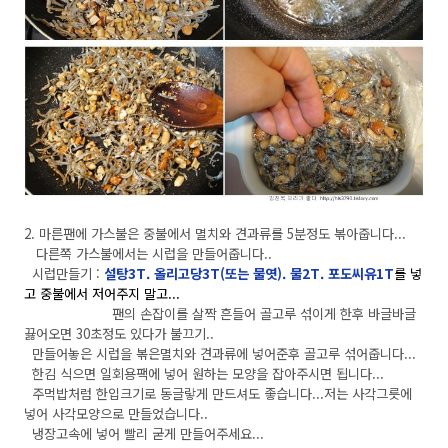
2. 마른팬에 가스불은 중불에서 멸치와 견과류를 5분정도 볶아줍니다...
다른쪽 가스불에서는 시럽을 만들어줍니다..
시럽만들기 :
설탕3T. 올리고당3T(또는 물엿). 물2T. 포도씨유1T
를 넣
고 중불에서 저어주지 말고...
팬의 손잡이를 살짝 흔들어 골고루 섞이게 한후 바글바글
끓어오면 30초정도 있다가 불끄기..
만들어놓은 시럽을 볶은멸치와 견과류에 넣어준후 골고루 섞어줍니다...
한김 식으면 일회용팩에 넣어 원하는 모양을 잡아주시면 됩니다...
주먹밥처럼 한입크기로 동글랗게 만드셔도 좋습니다...저는 사각그릇에
넣어 사각모양으로 만들었습니다..
냉장고속에 넣어 빨리 굳게 만들어주세요...