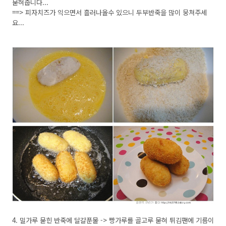
묻혀줍니다...
==> 피자치즈가 익으면서 흘러나올수 있으니 두부반죽을 많이 뭉쳐주세
요...
4. 밀가루 묻힌 반죽에 달걀푼물 -> 빵가루를 골고루 묻혀 튀김팬에 기름이