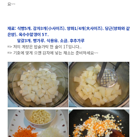
요~~
재료: 식빵5개. 감자3개(小사이즈). 양파1/4개(大사이즈). 당근(양파와 같
은양). 옥수수알갱이 5T.
달걀3개. 빵가루. 식용유. 소금. 후추가루
=> 저의 계량은 밥숟가락 한 술이 1T입니다..
=> 기호에 맞게 으깬 감자에 넣는 채소는 준비하세요~~