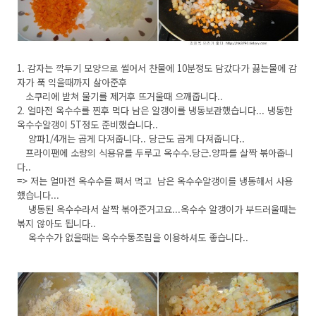
1. 감자는 깍두기 모양으로 썰어서 찬물에 10분정도 담갔다가 끓는물에 감
자가 푹 익을때까지 삶아준후
소쿠리에 받쳐 물기를 제거후 뜨거울때 으깨줍니다..
2. 얼마전 옥수수를 찐후 먹다 남은 알갱이를 냉동보관했습니다... 냉동한
옥수수알갱이 5T정도 준비했습니다..
양파1/4개는 곱게 다져줍니다.. 당근도 곱게 다져줍니다..
프라이팬에 소량의 식용유를 두루고 옥수수.당근.양파를 살짝 볶아줍니
다..
=> 저는 얼마전 옥수수를 쪄서 먹고 남은 옥수수알갱이를 냉동해서 사용
했습니다...
냉동된 옥수수라서 살짝 볶아준거고요...옥수수 알갱이가 부드러울때는
볶지 않아도 됩니다..
옥수수가 없을때는 옥수수통조림을 이용하셔도 좋습니다..