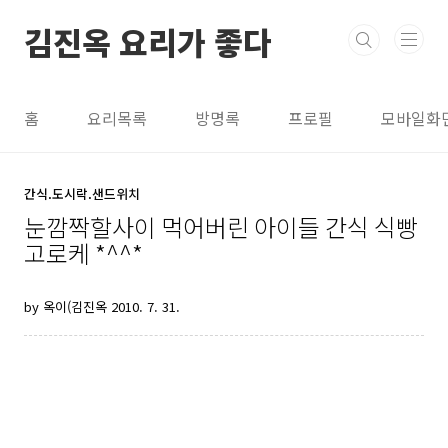
본문 바로가기
김진옥 요리가 좋다
홈
요리목록
방명록
프로필
모바일화
간식.도시락.샌드위치
눈깜짝할사이 먹어버린 아이들 간식 식빵
고로케 *^^*
by 옥이(김진옥
2010. 7. 31.