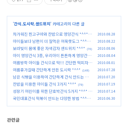
'
간식.도시락.샌드위치
' 카테고리의 다른 글
차가워진 찐고구마와 찬밥으로 영양간식 *^^*
2010.08.28
(7
아이들보다 남편이 더 잘먹은 어묵핫도그 *^^*
2010.08.22
2)
보라빛이 몸에 좋은 자색감자 샌드위치 *^^*
2010.08.06
(76)
(76)
아이 영양간식 3종, 우리아이 튼튼하게 영양간식
2010.08.04
3가지 *^^*
여름방학 아이들 간식으로 딱!!! 간단한 떡피자 *
2010.08.01
(135)
^^*
여름휴가갈때 간단하게 만든 도시락 *^^*
2010.07.28
(79)
(148)
남은 식빵을 이용하여 간단하게 간식 만드는 방법
2010.07.20
*^^*
찬밥을 이용한 아이들 간식 3가지 *^^*
2010.07.19
(97)
(79)
성장기 어린이를 위한 단호박간식 5가지 *^^*
2010.07.14
(7
국민대표간식 떡볶이 만드는 다양한 방법 *^^*
2010.06.30
5)
(147)
관련글