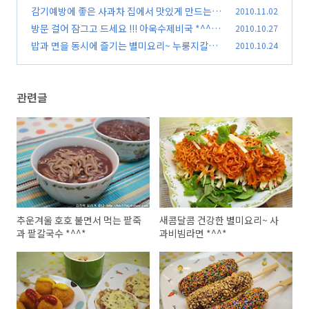
*^^*
감기예방에 좋은 사과차 집에서 맛있게 만드는 법
2010.11.02
(96)
*^^*
방문 걸어 잠그고 드세요 !!! 아욱수제비국 *^^*
2010.10.27
(106)
밥과 면을 동시에 즐기는 별미요리~ 누룽지칼국
2010.10.24
(65)
수 *^^*
(63)
관련글
추운겨울 호호 불면서 먹는 팥죽
새콤달콤 건강한 별미요리~ 사
과 팥칼국수 *^^*
과비빔라면 *^^*