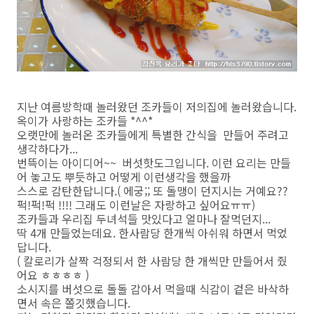
지난 여름방학때 놀러왔던 조카들이 저의집에 놀러왔습니다.
옥이가 사랑하는 조카들 *^^*
오랫만에 놀러온 조카들에게 특별한 간식을 만들어 주려고
생각하다가...
번뜩이는 아이디어~~ 버섯핫도그입니다. 이런 요리는 만들
어 놓고도 뿌듯하고 어떻게 이런생각을 했을까
스스로 감탄한답니다.( 에궁;; 또 돌맹이 던지시는 거예요??
퍽!퍽!퍽 !!!! 그래도 이런날은 자랑하고 싶어요ㅠㅠ)
조카들과 우리집 두녀석들 맛있다고 얼마나 잘먹던지...
딱 4개 만들었는데요. 한사람당 한개씩 아쉬워 하면서 먹었
답니다.
( 칼로리가 살짝 걱정되서 한 사람당 한 개씩만 만들어서 줬
어요 ㅎㅎㅎㅎ )
소시지를 버섯으로 돌돌 감아서 먹을때 식감이 겉은 바삭하
면서 속은 쫄깃했습니다.