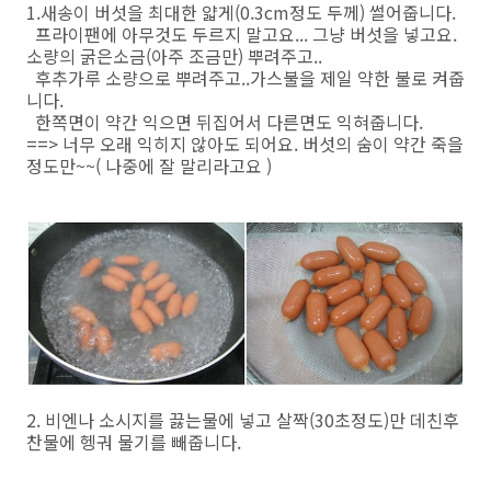
1.새송이 버섯을 최대한 얇게(0.3cm정도 두께) 썰어줍니다.
프라이팬에 아무것도 두르지 말고요... 그냥 버섯을 넣고요.
소량의 굵은소금(아주 조금만) 뿌려주고..
후추가루 소량으로 뿌려주고..가스불을 제일 약한 불로 켜줍
니다.
한쪽면이 약간 익으면 뒤집어서 다른면도 익혀줍니다.
==> 너무 오래 익히지 않아도 되어요. 버섯의 숨이 약간 죽을
정도만~~( 나중에 잘 말리라고요 )
2. 비엔나 소시지를 끓는물에 넣고 살짝(30초정도)만 데친후
찬물에 헹궈 물기를 빼줍니다.