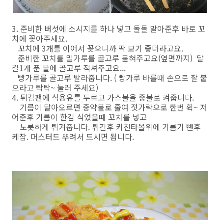
3. 준비한 버섯에 소시지를 하나 넣고 돌돌 말아준후 바로 꼬
치에 꽂아주세요.
꼬치에 3개를 이어서 꽂으니까 딱 보기 좋더라고요.
준비한 꼬치를 밀가루를 골고루 묻혀주고요(옆면까지) 달
걀1개 푼 물에 골고루 적셔주고요...
빵가루를 골고루 발라줍니다. ( 빵가루 바를때 손으로 잘 붙
으라고 탁탁~ 눌러 주세요)
4. 튀김팬에 식용유를 두르고 가스불을 중불로 켜줍니다.
기름이 달아오르면 중약불로 줄여 젓가락으로 한번 휙~ 저
어준후 기름이 한김 식었을때 꼬치를 넣고
노릇하게 튀겨줍니다. 튀긴후 키친타올위에 기름기 뺀후
케찹. 머스터드 뿌려서 드시면 됩니다.