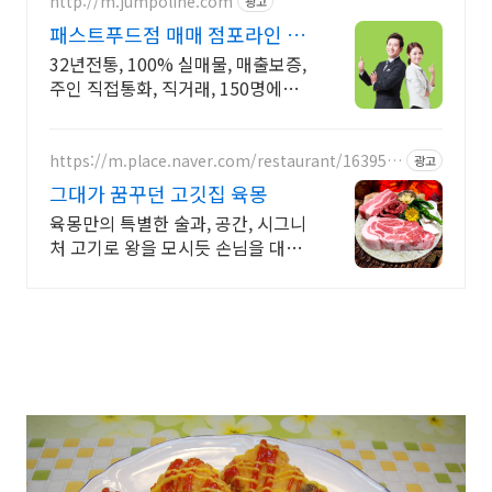
http://m.jumpoline.com
광고
패스트푸드점 매매 점포라인 빠
른 직거래 & 안전중개거래
32년전통, 100% 실매물, 매출보증,
주인 직접통화, 직거래, 150명에이
전트
https://m.place.naver.com/restaurant/163951
광고
6083
그대가 꿈꾸던 고깃집 육몽
육몽만의 특별한 술과, 공간, 시그니
처 고기로 왕을 모시듯 손님을 대접
합니다