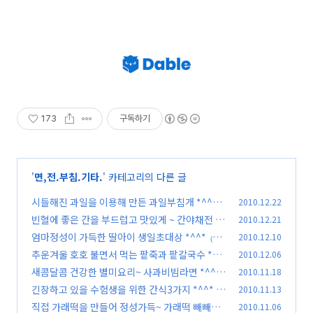
173
구독하기
'
면,전.부침.기타.
' 카테고리의 다른 글
시들해진 과일을 이용해 만든 과일부침개 *^^*
2010.12.22
빈혈에 좋은 간을 부드럽고 맛있게 ~ 간야채전 *^
2010.12.21
(81)
^*
엄마정성이 가득한 딸아이 생일초대상 *^^*
2010.12.10
(82)
(12
추운겨울 호호 불면서 먹는 팥죽과 팥칼국수 *^^
2010.12.06
5)
*
새콤달콤 건강한 별미요리~ 사과비빔라면 *^^*
2010.11.18
(85)
긴장하고 있을 수험생을 위한 간식3가지 *^^*
2010.11.13
(67)
(5
직접 가래떡을 만들어 정성가득~ 가래떡 빼빼로
2010.11.06
4)