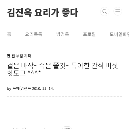
본문 바로가기
김진옥 요리가 좋다
홈
요리목록
방명록
프로필
모바일화
면,전.부침.기타.
겉은 바삭~ 속은 쫄깃~ 특이한 간식 버섯
핫도그 *^^*
by 옥이(김진옥
2010. 11. 14.