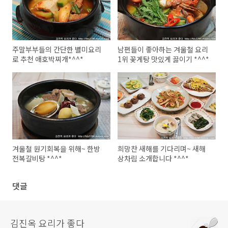
주말부부들의 간단한 별미요리
남편들이 좋아하는 겨울철 요리
로 추천 애호박찌개*^^*
1위 꽃게탕 맛있게 끓이기 *^^*
겨울철 원기회복을 위해~ 한방
희망찬 새해를 기다리며~ 새해
전복갈비탕 *^^*
상차림 소개합니다 *^^*
댓글
김진옥 요리가 좋다