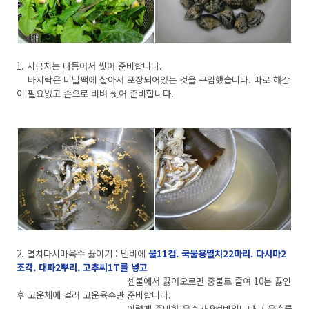
1. 시금치는 다듬어서 씻어 준비합니다.
바지락은 비닐팩에 살아서 포장되어있는 것을 구입했습니다. 따로 해감
이 필요없고 손으로 비벼 씻어 준비합니다.
2. 멸치다시마육수 끓이기 : 냄비에
물11컵. 국물용멸치22마리. 다시마2
조각. 대파2뿌리. 고추씨1T를 넣고
센불에서 끓어오르면 중불로 줄여 10분 끓인
후 고운체에 걸러 고운육수만 준비합니다.
이렇게 준비한 육수가 9컵반입니다. ( 육수를