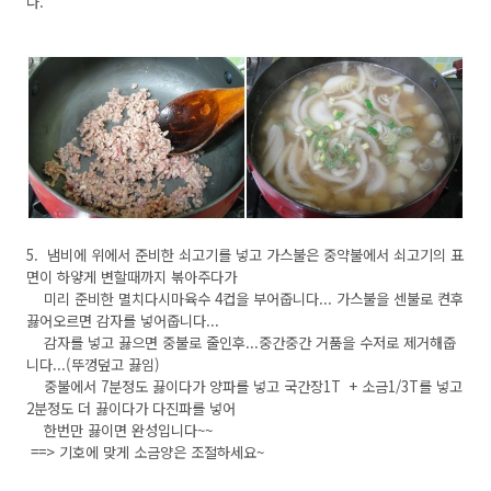
다.
5. 냄비에 위에서 준비한 쇠고기를 넣고 가스불은 중약불에서 쇠고기의 표
면이 하얗게 변할때까지 볶아주다가
미리 준비한 멸치다시마육수 4컵을 부어줍니다... 가스불을 센불로 켠후
끓어오르면 감자를 넣어줍니다...
감자를 넣고 끓으면 중불로 줄인후...중간중간 거품을 수저로 제거해줍
니다...(뚜껑덮고 끓임)
중불에서 7분정도 끓이다가 양파를 넣고 국간장1T + 소금1/3T를 넣고
2분정도 더 끓이다가 다진파를 넣어
한번만 끓이면 완성입니다~~
==> 기호에 맞게 소금양은 조절하세요~