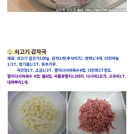
♧ 쇠고기 감자국
재료: 쇠고기 갈은거100g. 감자2개(中사이즈). 양파1/4개. 다진마늘
1/2T. 참기름1/2T. 후추가루.
국간장1T. 소금1/3T. 멸치다시마육수4컵. 다진파2T정도.
멸치다시마육수 4컵: 물6컵. 국물용멸치13마리. 다시마2조각. 고추씨1T.
대파뿌리1개.