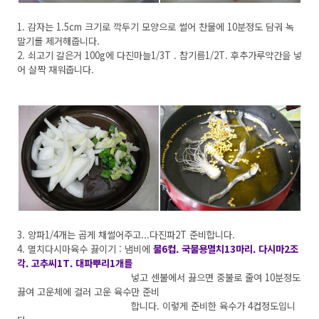
1. 감자는 1.5cm 크기로 깍두기 모양으로 썰어 찬물에 10분정도 담궈 녹
말기를 제거해줍니다.
2. 쇠고기 갈은거 100g에 다진마늘1/3T . 참기름1/2T. 후추가루약간을 넣
어 살짝 재워줍니다.
3. 양파1/4개는 곱게 채썰어주고...다진파2T 준비합니다.
4. 멸치다시마육수 끓이기 : 냄비에
물6컵. 국물용멸치13마리. 다시마2조
각. 고추씨1T. 대파뿌리1개를
넣고 센불에서 끓으면 중불로 줄여 10분정도
끓여 고운체에 걸러 고운 육수만 준비
합니다. 이렇게 준비한 육수가 4컵정도입니