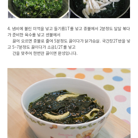
4. 냄비에 불린 미역을 넣고 들기름1T를 넣고 중불에서 2분정도 달달 볶다
가 준비한 육수를 넣고 센불에서
끓어 오르면 중불로 줄여 5분정도 끓이다가 닭가슴살. 국간장2T반을 넣
고 5~7분정도 끓이다가 소금1/2T를 넣고
간을 맞추어 한번만 끓이면 완성입니다.