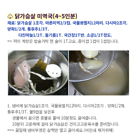
♧ 닭가슴살 미역국(4~5인분)
재료: 닭가슴살 1조각. 마른미역2/3컵. 국물용멸치12마리. 다시마2조각.
양파1/2개. 통후추1/3T.
다진마늘1/2T. 들기름1T. 국간장2T반. 소금1/2T정도.
=> 저의 계량은 밥숟가락 한 술이 1T고요..종이컵 1컵이 1컵입니다.
1. 냄비에 닭가슴살1조각. 국물용멸치12마리. 다시마2조각 . 양파1/2개.
통후추1/3T. 물9컵을 넣은후
센불에서 끓으면 중불로 줄여 10분정도 끓여줍니다.
10분뒤 고운체에 걸러 닭가슴살은 건지고고운육수를 준비합니다.
==> 끓일때 냄비뚜껑은 살짝만 열고 끓이세요.(비린내 제거위해)