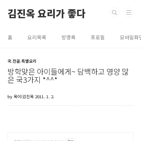
본문 바로가기
김진옥 요리가 좋다
홈
요리목록
방명록
프로필
모바일화
국.전골.특별요리
방학맞은 아이들에게~ 담백하고 영양 많
은 국3가지 *^^*
by 옥이(김진옥
2011. 1. 2.