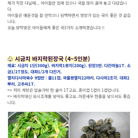
제가 직장 다닐때... 아이들만 집에 있으니 국을 많이 끓여 놓고 다녔습니
다.
아이들은 매운것을 잘 안먹으니 담백하면서 영양가 있는 국이 좋은 것 같습
니다.
오늘 방학맞은 아이들에게 좋은 국3가지 소개하겠습니다 !!
♧ 시금치 바지락된장국 (4~5인분)
재료: 시금치 1단(300g). 바지락1봉지(200g). 된장3반. 다진마늘1T. 소
금1/2T정도. 대파1/2개 다진거.
멸치다시마육수 9컵반 : 물11컵. 국물용멸치22마리. 다시마2조각. 대파2
뿌리. 고추씨1T.
=> 저의 계량은 밥숟가락 한 술이 1T고요..종이컵 1컵이 1컵입니다.
=> 바지락대신 모시조개를 넣어도 좋고요..마른새우 한줌을 넣으셔도 좋습
니다.