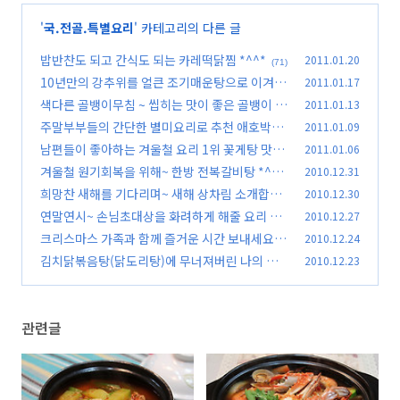
'
국.전골.특별요리
' 카테고리의 다른 글
밥반찬도 되고 간식도 되는 카레떡닭찜 *^^*
2011.01.20
(71)
10년만의 강추위를 얼큰 조기매운탕으로 이겨내
2011.01.17
세요 *^^*
색다른 골뱅이무침 ~ 씹히는 맛이 좋은 골뱅이 콩
2011.01.13
(72)
나물무침 *^^*
주말부부들의 간단한 별미요리로 추천 애호박찌
2011.01.09
(85)
개*^^*
남편들이 좋아하는 겨울철 요리 1위 꽃게탕 맛있
2011.01.06
(42)
게 끓이기 *^^*
겨울철 원기회복을 위해~ 한방 전복갈비탕 *^^*
2010.12.31
(98)
희망찬 새해를 기다리며~ 새해 상차림 소개합니
2010.12.30
(84)
다 *^^*
연말연시~ 손님초대상을 화려하게 해줄 요리 3가
2010.12.27
(88)
지 *^^*
크리스마스 가족과 함께 즐거운 시간 보내세요*^
2010.12.24
(94)
^*
김치닭볶음탕(닭도리탕)에 무너져버린 나의 다
2010.12.23
(110)
이어트 ㅠㅠ
(107)
관련글