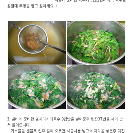
끓일대 뚜껑을 열고 끓이세요~)
3. 냄비에 준비한 멸치다시마육수 9컵반을 넣어준후 된장3T반을 체에 받
쳐 풀어줍니다.
가스불을 센불로 켠후 끓어 오르면 시금치를 넣고 바지락을 넣은후 다진