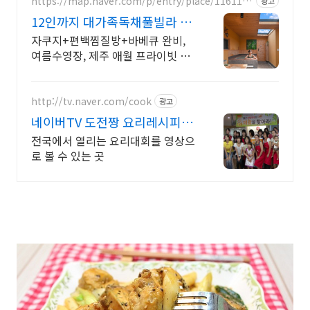
https://map.naver.com/p/entry/place/1161142
광고
057
12인까지 대가족독채풀빌라 완
전독채 프라이빗 가족저택
자쿠지+편백찜질방+바베큐 완비,
여름수영장, 제주 애월 프라이빗 독
채저택 12인 대가족도 각자의 공간
이 충분한 제주 애월 프라이빗 독채
가족저택
http://tv.naver.com/cook
광고
네이버TV 도전짱 요리레시피 불
꽃 튀는 현장속으로 고고씽
전국에서 열리는 요리대회를 영상으
로 볼 수 있는 곳