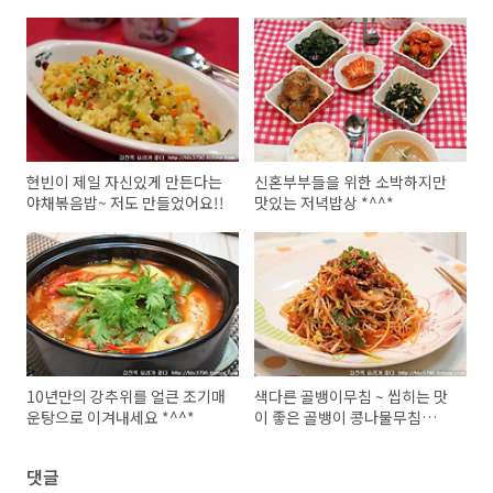
현빈이 제일 자신있게 만든다는
신혼부부들을 위한 소박하지만
야채볶음밥~ 저도 만들었어요!!
맛있는 저녁밥상 *^^*
10년만의 강추위를 얼큰 조기매
색다른 골뱅이무침 ~ 씹히는 맛
운탕으로 이겨내세요 *^^*
이 좋은 골뱅이 콩나물무침
*^^*
댓글