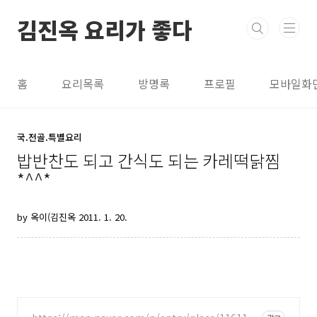
본문 바로가기
김진옥 요리가 좋다
홈
요리목록
방명록
프로필
모바일화
국.전골.특별요리
밥반찬도 되고 간식도 되는 카레떡닭찜
*^^*
by 옥이(김진옥
2011. 1. 20.