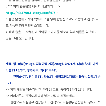
( ***
저의 안동찜닭 레시피 바로가기 ==>
http://hls3790.tistory.com/475
)
오늘은 닭찜에 카레와 떡볶이 떡을 넣어 밥반찬으로도 가능하고 간식으로
도 가능한 카레떡닭찜 소개합니다.
카레향 솔솔 ~~ 닭누린내 잡아주고 아이들 입맛과 함께 어른들 입맛에도
맞는 그런 요리입니다.
재료: 닭1마리(950g). 떡볶이떡 2줌(200g). 양파1개. 대파1/2개. 다진
마늘1T+2/3T. 후추가루. 카레가루4T.
간장6~7T. 참기름1T. 맛술3T. 올리고당2T(또는 물엿). 설탕1T반
~2T.
=> 저의 계량은 밥숟가락 한 술이 1T고요..종이컵 1컵이 1컵입니다.
=> 카레가루의 짠정도에 따라 넣는 간장양 조절하세요.
반찬으로 드실경우 간장은 7T. 간식으로 드실경우 간장은 6T정도가 적