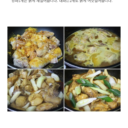
양파1개는 굵게 채썰어줍니다. 대파1/2개도 굵게 어슷썰어줍니다.