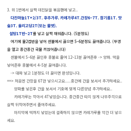
3. 위 1번에서 살짝 데친닭을 볶음팬에 넣고..
다진마늘1T+2/3T. 후추가루. 카레가루4T.간장6~7T. 참기름1T. 맛
술3T. 올리고당2T(또는 물엿).
설탕1T반~2T
를 넣고 살짝 재워줍니다. (5분정도)
여기에 물2컵반을 넣어 센불에서 끓으면 5~6분정도 끓여줍니다. (뚜껑
을 열고 중간중간 국물 끼얹어줍니다)
센불에서 5~6분 끓인후 중불로 줄여 12~13분 끓여준후 -> 양파. 떡을
넣어준후 중불에서 4~5분 끓여줍니다.
-> 대파 넣고 1분정도 더 끓이면 완성입니다.
==> 처음엔 간장을 6T만 넣으시고요.....중간에 간을 보셔서 추가하세요..
양파를 넣은후 간을 보셔서 기호에 맞게 다른양념 추가하세요..
카레가루는 깍아서 4T넣었습니다. 중간중간 타지 않게 나무주걱으로
살짝 뒤적여주면서 졸여주세요.
마지막에 떡까지 넣었는데 걸죽하지 않으면 카레가루를 약간 더 넣으
세요.