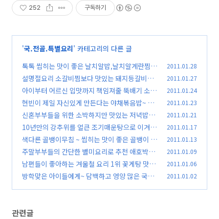
252
구독하기
'
국.전골.특별요리
' 카테고리의 다른 글
톡톡 씹히는 맛이 좋은 날치알밥,날치알계란찜,
2011.01.28
캘리포니알롤
설명절요리 소갈비찜보다 맛있는 돼지등갈비찜
2011.01.27
(86)
만드는 방법
아이부터 어르신 입맛까지 책임져줄 뚝배기 소불
2011.01.24
(107)
고기 전골(소불고기양념)
현빈이 제일 자신있게 만든다는 야채볶음밥~ 저
2011.01.23
(63)
도 만들었어요!!
신혼부부들을 위한 소박하지만 맛있는 저녁밥상
2011.01.21
(61)
*^^*
10년만의 강추위를 얼큰 조기매운탕으로 이겨내
2011.01.17
(122)
세요 *^^*
색다른 골뱅이무침 ~ 씹히는 맛이 좋은 골뱅이 콩
2011.01.13
(72)
나물무침 *^^*
주말부부들의 간단한 별미요리로 추천 애호박찌
2011.01.09
(85)
개*^^*
남편들이 좋아하는 겨울철 요리 1위 꽃게탕 맛있
2011.01.06
(42)
게 끓이기 *^^*
방학맞은 아이들에게~ 담백하고 영양 많은 국3가
2011.01.02
(98)
지 *^^*
(57)
관련글