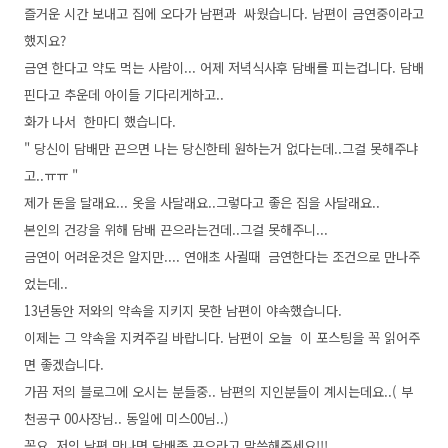
즐거운 시간 보내고 집에 오다가 남편과 싸웠습니다. 남편이 금연중이라고
했지요?
금연 한다고 약도 먹는 사람이... 어제 저녁식사후 담배를 피는겁니다. 담배
핀다고 추운데 아이들 기다리게하고..
화가 나서 한마디 했습니다.
" 당신이 담배만 끈으면 나는 당신한테 원하는거 없다는데..그걸 못해주냐
고..ㅠㅠ "
제가 돈을 달래요... 옷을 사달래요..그렇다고 좋은 집을 사달래요..
본인의 건강을 위해 담배 끈으라는건데..그걸 못해주니...
금연이 어려운것은 알지만.... 연애초 사귈때 금연한다는 조건으로 만나주
었는데..
13년동안 저와의 약속을 지키지 못한 남편이 야속했습니다.
이제는 그 약속을 지켜주길 바랍니다. 남편이 오늘 이 포스팅을 꼭 읽어주
면 좋겠습니다.
가끔 저의 블로그에 오시는 분들중.. 남편의 지인분들이 계시는데요..( 부
천공구 00사장님.. 동일에 미스00님..)
꼭요..저의 남편 만나면 담배좀 끈으라고 말씀해주세요!!!