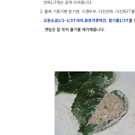
양파1/3개는 곱게 다져줍니다.
2. 볼에 기름기뺀 참기캔. 으깬두부. 다진양파. 다진파3T
고운소금1/2~1/3T사이.후추가루약간. 참기름1/3T를
깻잎은 잘 씻어 물기를 제거해줍니다.