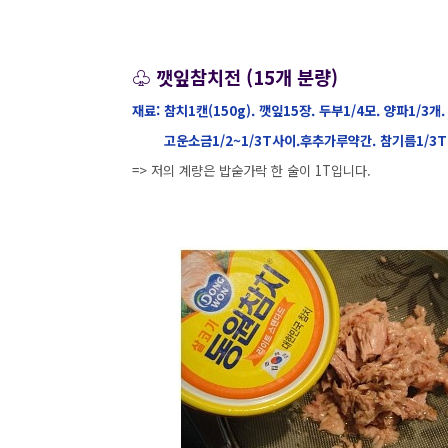
♧ 깻잎참치전 (15개 분량)
재료: 참치1캔(150g). 깻잎15장. 두부1/4모. 양파1/3개
고운소금1/2~1/3T사이.후추가루약간. 참기름1/3T.
=> 저의 계량은 밥숟가락 한 술이 1T입니다.