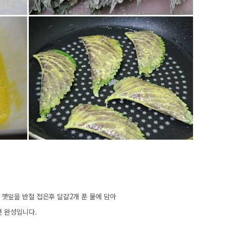
 깻잎을 반절 접은후 달걀2개 푼 물에 담아
 완성입니다.