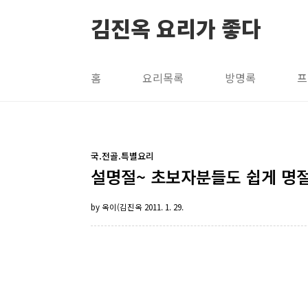
본문 바로가기
김진옥 요리가 좋다
홈
요리목록
방명록
프
국.전골.특별요리
설명절~ 초보자분들도 쉽게 명절 
by 옥이(김진옥
2011. 1. 29.