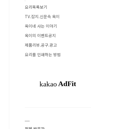
요리목록보기
TV.잡지.신문속 옥이
옥이네 사는 이야기
옥이의 이벤트공지
제품리뷰.공구.광고
요리를 인쇄하는 방법
전체 방문자