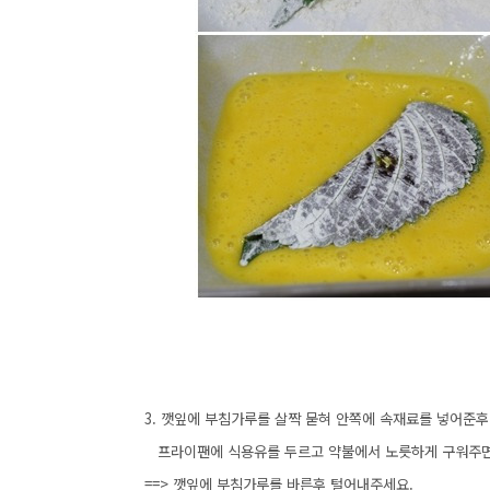
3. 깻잎에 부침가루를 살짝 묻혀 안쪽에 속재료를 넣어준후
프라이팬에 식용유를 두르고 약불에서 노릇하게 구워주면
==> 깻잎에 부침가루를 바른후 털어내주세요.