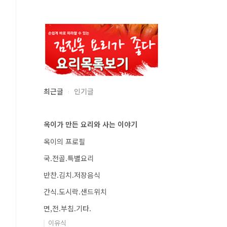
최근글
인기글
옥이가 만든 요리와 사는 이야기
옥이의 프로필
국.전골.특별요리
반찬.김치.저장음식
간식.도시락.샌드위치
면,전.부침.기타.
이유식