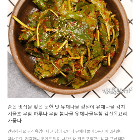
개하는 멸치볶음은 멸치가 짜든 싱겁든...거의 성공하실겁니
다. https://youtu.be/IOF..
숨은 맛집을 찾은 듯한 맛 유채나물 겉절이 유채나물 김치
겨울초 무침 하루나 무침 봄나물 유채나물무침 김진옥요리
가좋다
안녕하세요 김진옥입니다.시장에 갔더니 유채나물이 1봉지에 2천원이
더라고요..저렴하니 무게도 많이 나가길래 얼른 구입했습니다.그냥 데쳐