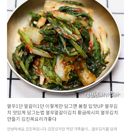
답니다. https://youtu.be/IuT2R48YJvc?si=fNZnlHg5xc8035JE말
로하는 자세한 레시피는 위 영상을 클릭하세요!!! 재료(2~4인분):..
열무1단 얼갈이1단 이렇게만 담그면 봄철 입맛UP 열무김
치 맛있게 담그는법 열무얼갈이김치 황금레시피 열무김치
만들기 김진옥요리가좋다
안녕하세요 김진옥입니다.김장김치만 먹던 가족들이...열무김치를 담궈