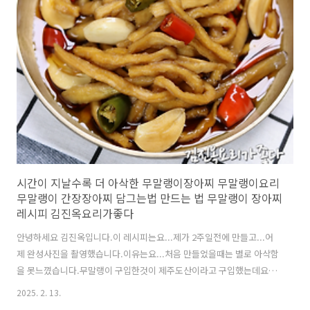
시간이 지날수록 더 아삭한 무말랭이장아찌 무말랭이요리
무말랭이 간장장아찌 담그는법 만드는 법 무말랭이 장아찌
레시피 김진옥요리가좋다
안녕하세요 김진옥입니다.이 레시피는요...제가 2주일전에 만들고...어
제 완성사진을 촬영했습니다.이유는요...처음 만들었을때는 별로 아삭함
을 못느꼈습니다.무말랭이 구입한것이 제주도산이라고 구입했는데요...
설명이 좀 길어지는데요.. 지난달에 여러분께 무말랭이무침 소개했잖아
2025. 2. 13.
요..그 업체 무말랭이가 너무 맛있길래..또 구입을 했는데요..이번에 온