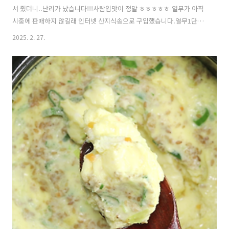
서 줬더니..난리가 났습니다!!!사람입맛이 정말 ㅎㅎㅎㅎㅎ 열무가 아직
시중에 판매하지 않길래 인터넷 산지식송으로 구입했습니다.열무1단이
보통 2키로. 얼갈이 1단이 1600g~2kg정도 하니까요..제가 인터넷으로
2025. 2. 27.
열마2kg. 얼갈이2kg을 구입해서 담궜으니까요..열무1단.얼갈이1단 재
래시장에 나오면 사서 구입하시면 맞을겁니
다. https://youtu.be/ASNoda0nqMA?si=X-ku1LqSTkdBDEkr말로
하는 자세한 레시피는 위 영상을 클릭하세요!!! *주재료: 열무1단(2키
로). 얼갈이1단(2키로). 쪽파한줌(100g).양파1개(고명으로 채썰때).*절
일때: 천일염350ml + 물1500ml*믹서기에 토막낸후 양념장 만들때 ..