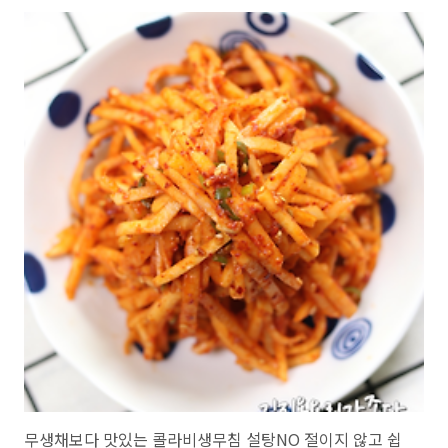
것은 좀 무말랭이 상태가 다르더라고요..아무래도 생물이다보니...그럴
수 있다고 생각해서 그냥 요리를 했는데요..무말랭이장아찌를 처음에 만
들었을때는 아삭함이 없이 ...식감이 그랬습니다.제 입맛에 좀 그러면...
소개를 안하거든요..그래서 그냥..냉장고에 넣어두고는 있었는데요..어
제 갑자기 점심밥을 먹다가 꺼내서 먹어봤더니..너무 아삭한거예요..이
상하다~~ 그래서 다시 먹..
무생채보다 맛있는 콜라비생무침 설탕NO 절이지 않고 쉽