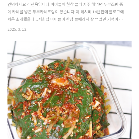
안녕하세요 김진옥입니다.아이들이 한참 클때 자주 해먹던 두부조림 중
에 카레를 넣은 두부카레조림이 있습니다.이 레시피 14년전에 블로그에
처음 소개했을때...저희집 아이들이 한참 클때라서 잘 먹었던 기억이 있
습니다.이 레시피 많은분들이 두부 싫어하는 아이들도 잘 먹었다고 극찬
2025. 3. 12.
했던 레시피인데요..집에 두부가 있길래...매일 먹던 두부조림 말고 색다
른 반찬 할까 고민하다가...제 예전 기억을 되찾아 만들어 봤습니다!!!이
젠 남편이 더 잘 먹더라고요(사실...큰아이는 늦게 귀가하고..작은 아들
녀석은 군대갔습니다)반찬을 만들어도 남편이랑 저만 먹게 됩니다.두부
카레조림 아이들에게 훌륭한 밑반찬입니다. 아이들 반찬으로 추천합니
다!!! https://youtu.be/enIleHq7QxI?si=gxTT09RdpCdBt..