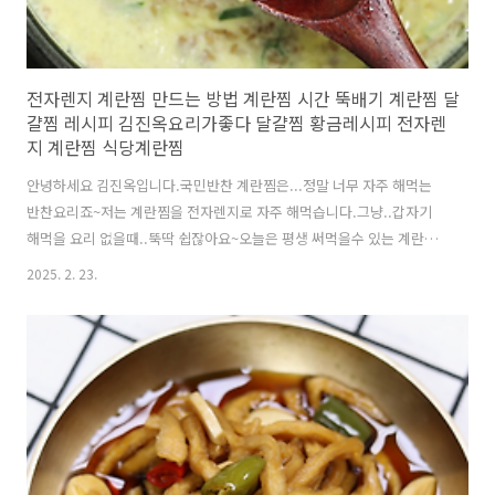
전자렌지 계란찜 만드는 방법 계란찜 시간 뚝배기 계란찜 달
걀찜 레시피 김진옥요리가좋다 달걀찜 황금레시피 전자렌
지 계란찜 식당계란찜
안녕하세요 김진옥입니다.국민반찬 계란찜은...정말 너무 자주 해먹는
반찬요리죠~저는 계란찜을 전자렌지로 자주 해먹습니다.그냥..갑자기
해먹을 요리 없을때..뚝딱 쉽잖아요~오늘은 평생 써먹을수 있는 계란찜
전자렌지로 쉽고 맛있게 만드는 방법 소개합니
2025. 2. 23.
다. https://youtu.be/CbFl7OZw74w?si=cPbTTrvZZjZyYTrW말로
하는 자세한 레시피는 위 영상을 클릭하세요!!! 재료(1~2인분): 계란3개.
물200ml(종이컵1컵정도).고운소금1/4~1/5T정도. 다진파1T.참기름
1/3T정도.깨소량1/3T정도.당근소량1/2T정도(생략가능).다진마늘소량
(완두콩알만큼/생략가능).**밥숟가락 계량입니다.*부드러운 맛을 원하
면 계란을 푼후 체에 한번 걸러 주세요.**소금을 조금 적게 넣고 새우젓
이나 참치..