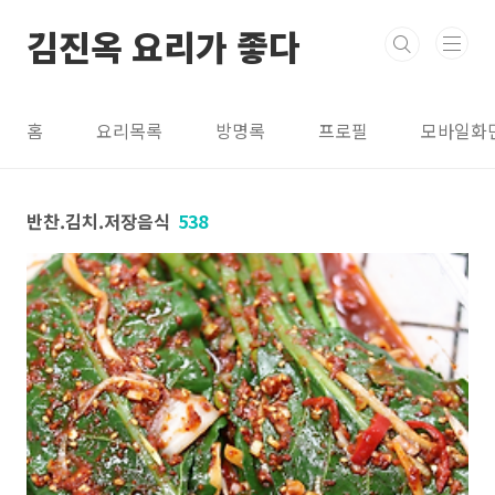
본문 바로가기
김진옥 요리가 좋다
홈
요리목록
방명록
프로필
모바일화
반찬.김치.저장음식
538