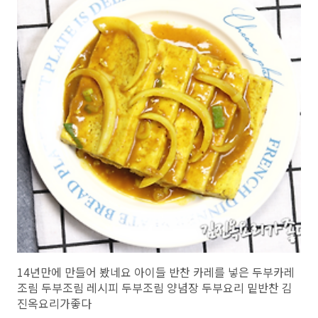
다...생각되는 김치입니다. https://youtu.be/05TKJwKhOdE?
si=2zx2q7xAcU8q8_VW말로하는 자세한 레시피는 위 영상을 클릭하세
요!!! 재료:케일50장(작을때는 60장). 양파1개(클때는 2/3개). 홍고추2..
14년만에 만들어 봤네요 아이들 반찬 카레를 넣은 두부카레
조림 두부조림 레시피 두부조림 양념장 두부요리 밑반찬 김
진옥요리가좋다