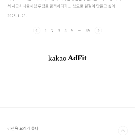
서 시금치나물처럼 무침을 할까하다가....생으로 겉절이 만들고 싶어서
양념장에 버무렸더니...세상에나 왜 있잖아요!!우연히 들린 식당이 숨은
2025. 1. 23.
맛집일때...그 행복감!!!그런 느낌의 유채나물겉절이(무침)입니다.유채
나물은 겨울초 또는 하루나라고 불리는데요..요즘이 제일 맛있을때입니
1
2
3
4
5
···
45
다. https://youtu.be/A8TBn1IZekc?si=BT91C1fNI8eeMOQm말로
하는 자세한 레시피는 위 영상을 클릭하세요!! 재료(4~5인분):유채나물
300g(손질후 무게).다진파2T.양념장:고추장1T.고춧가루3T반.다진마늘
1T.간장2T.멸치액젓2T.설탕1T반(또는 매실청).갈은깨2T...
김진옥 요리가 좋다