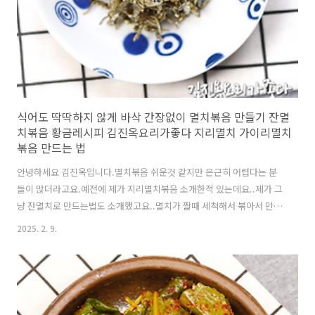
식어도 딱딱하지 않게 바삭 간장없이 멸치볶음 만들기 잔멸
치볶음 황금레시피 김진옥요리가좋다 지리멸치 가이리멸치
볶음 만드는 법
안녕하세요 김진옥입니다.멸치볶음 쉬운것 같지만 은근히 어렵다는 분
들이 많더라고요.예전에 제가 지리멸치볶음 소개한적 있는데요..제가 그
냥 잔멸치로 만드는법도 소개했고요..멸치가 짤때 세척해서 볶아서 만드
는법도 소개했는데요..그냥 세척하지 않은채 볶은 멸치는 식었을때 딱딱
2025. 2. 9.
해졌다는 분들이 가끔 계시고요..세척해서 볶으신분들은 가끔 비린맛이
난다는 분들이 계셔서요..어떻게 하면...성공하실수 있게 소개할까해서..
제가 여러종류의 멸치를 구입해서 며칠동안 멸치만 볶아서 소개합니다.
그동안 저는 제 입맛에 딱 맞는 멸치만 구입해서 질 좋은 멸치를 구입하
다보니..여러분들의 애로사항은 제대로 파악을 못한것 같아요...오늘 소