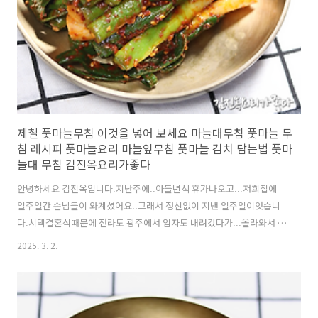
제철 풋마늘무침 이것을 넣어 보세요 마늘대무침 풋마늘 무
침 레시피 풋마늘요리 마늘잎무침 풋마늘 김치 담는법 풋마
늘대 무침 김진옥요리가좋다
안녕하세요 김진옥입니다.지난주에..아들년석 휴가나오고...저희집에
일주일간 손님들이 와계셨어요..그래서 정신없이 지낸 일주일이엇습니
다.시댁결혼식때문에 전라도 광주에서 임자도 내려갔다가...올라와서 손
님들 일주일동안 치르고..정말...무슨 정신으로 일주일을 보냈는지 모르
2025. 3. 2.
겠습니다.그래도...휴가나온 아들녀석 얼굴보니까 행복했는데요..오늘
군대복귀하네요..;; 요즘 풋마늘이 제철입니다.일년중 이맘때만 드실수
있는 몸에 좋고 맛도 좋은 풋마늘~~오늘은 풋마늘을 데쳐서 보통 초고추
장양념에 많이 무쳐드시는데요~액젓을 넣고 무쳐보세요!!!깊은 맛이 난