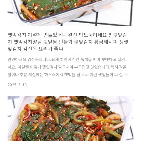
깻잎김치 이렇게 만들었더니 완전 밥도둑이네요 찐깻잎김
치 깻잎김치양념 깻잎찜 만들기 깻잎김치 황금레시피 생깻
잎김치 김진옥 요리가 좋다
안녕하세요 김진옥입니다.요새 깻잎이 진한 녹색을 띠며 뻣뻣하고 질겨
서요..이럴땐 이렇게 깻잎김치 담그셔야 부드럽고 맛있습니다.특히 겨울
철이나 추운 계절에는 하우스에서 햇빛을 덜 보고 자란 깻잎들이 더 질기
고 뻣뻣합니다.5월부터는 연한 깻잎이 나오는데요..그때까지는 이 방법
2025. 3. 10.
으로 깻잎김치 담그시면 더 향긋하고 부드럽고 깻잎김치 보관기간도 길
어진답니다. https://youtu.be/SpuK_FVGjN8?
si=bSd42mi9tTAA7dFx말로하는 자세한 레시피는 위 영상을 클릭하세
요!!! 재료:깻잎70장(깻잎크기가 작을때는 80장). 양파반개.다진파6T.
홍고추1개(생략가능).청양고추2개.갈은깨1T반.다진마늘1T.물100ml.
간장4T.멸치액젓3T.매실청3T(또는 올리고당).고춧가루3T**밥숟가락
계량입니다...