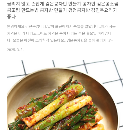
불리지 않고 손쉽게 검은콩자반 만들기 콩자반 검은콩조림
콩조림 만드는법 콩자반 만들기 검정콩자반 김진옥요리가
좋다
안녕하세요 김진옥입니다.날이 포근해져서 봄일줄 알았더니..제가 사는
지역은 비가 내리고...어느 지역은 눈이 내리는 추운 월요일 아침입니
다. 오늘은 예전에 소개한적 있는데요..검은콩자반을 물에 불리지 않고
바로 콩자반 만드는 레시피입니다.그런데요..그때는 콩을 처음에 물과
2025. 3. 3.
식용유를 넣은후...제일 약한불에서 물이 끓어오를때까지 기다리라고 했
는데요....가끔 인덕션을 사용하시는 분들이 제일 약한불로 끓어오를때
까지 기다리다보면 콩을 끓지않고...물을 증발해버린다는 후기글을 읽었
습니다.그래서 저도 1구짜지 인덕션으로 만들어봤더니 정말 그러더라고
요~그래서 오늘은...그런 걱정없이 만드는 과정 변경해서 소개합니
다. https://youtu.be/hY2GeAfiPyk?si=Y5lyvsHV8x0dP_ms말로하
는 자세..