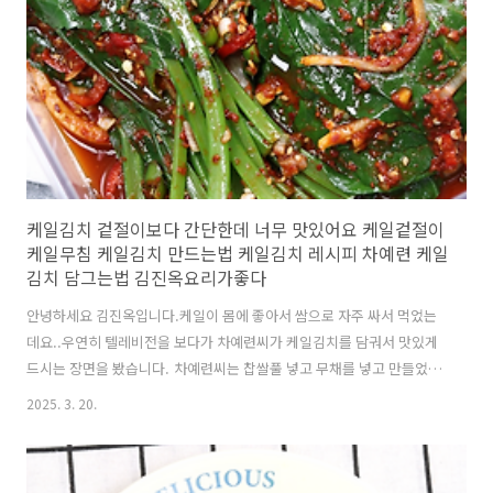
케일김치 겉절이보다 간단한데 너무 맛있어요 케일겉절이
케일무침 케일김치 만드는법 케일김치 레시피 차예련 케일
김치 담그는법 김진옥요리가좋다
안녕하세요 김진옥입니다.케일이 몸에 좋아서 쌈으로 자주 싸서 먹었는
데요..우연히 텔레비전을 보다가 차예련씨가 케일김치를 담궈서 맛있게
드시는 장면을 봤습니다. 차예련씨는 찹쌀풀 넣고 무채를 넣고 만들었던
데요..저는 저만의 방식으로 간단하게 깻잎김치처럼 만들어봤습니다.세
2025. 3. 20.
상에~~ 왜 이제 알았을까요??너무 맛있습니다.케일을 생으로 쌈싸먹다
보면...좀 뻣뻣하거나..쓴맛때문에 못 먹을때도 있잖아요~~그런데 케일
김치는 쓴맛도 없고 부드러운것이 어르신들께 만들어 드리면 너무 좋겠