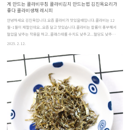
게 만드는 콜라비무침 콜라비김치 만드는법 김진옥요리가
좋다 콜라비생채 레시피
안녕하세요 김진옥입니다.요즘 콜라비가 맛있을때입니다.콜라비는 12
월~1월이 제철인데요..요즘 달고 맛있습니다.콜라비는 칼륨이 풍부해서
혈압을 낮추는 작용을 하고..콜래스테롤 수치도 낮추고...혈당도 낮추
고...항산화성분도 많고..하여간 몸에 좋다고..많이 들었습니다.자체적으
2025. 2. 12.
로 단맛이 강해서요 그냥 먹어도 맛있지만요..무생채처럼 생채를 만들면
요..절이지 않아도 물이 나오지 않고요 아삭하답니
다. https://youtu.be/mlMm06prvtE?si=Fc9SaKCAmgy9PLUe말
로하는 자세한 레시피는 위 영상을 클릭하세요!! 재료(4인분):콜라비1
개(껍질제거하고 채썬후 무게가 400g). 다진파3T.고춧가루2T.청양고추
1~2개(생략가능).다진마늘2/3T.멸치액젓1T.식초1~2T(생략가능).매실
청1T..