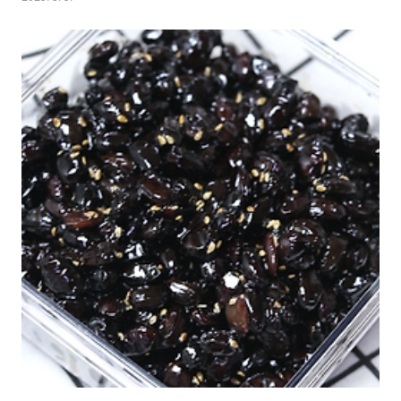
구마줄기 김치처럼 만드는 머위김치 소개합니다.요즘 머위는 여리기 때
문에 줄기가 억세지 않아서 겉껍질 제거하지 않아도 되는데요...날이 포
근해질수록 억제지면...줄기의 겉껍질을 고구마줄기 손질하듯 껍질제거
해야합니다. https://youtu.be/qmCCahKtzEQ?
si=FPVVs8LCMqGS3CZ9말로하는 자세한 레시피는 위 영상을 클릭하
세요!!! *주재료:머위1kg.쪽파7줄기.양파반개.홍고추2개.청양고추2개
*양념장:멸치다시마육..