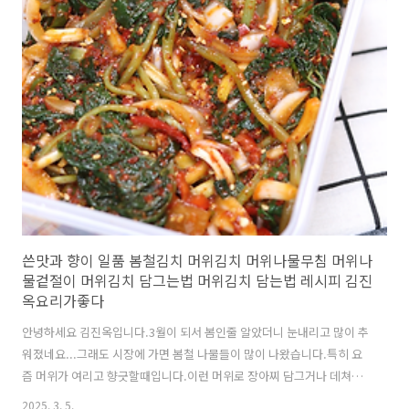
쓴맛과 향이 일품 봄철김치 머위김치 머위나물무침 머위나
물겉절이 머위김치 담그는법 머위김치 담는법 레시피 김진
옥요리가좋다
안녕하세요 김진옥입니다.3월이 되서 봄인줄 알았더니 눈내리고 많이 추
워졌네요...그래도 시장에 가면 봄철 나물들이 많이 나왔습니다.특히 요
즘 머위가 여리고 향긋할때입니다.이런 머위로 장아찌 담그거나 데쳐서
된장,고추장에 무침을 해도 맛있는데요..오늘은 깻잎김치처럼...또는 고
2025. 3. 5.