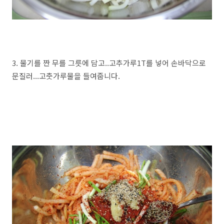
3. 물기를 짠 무를 그릇에 담고..고추가루1T를 넣어 손바닥으로
문질러...고춧가루물을 들여줍니다.