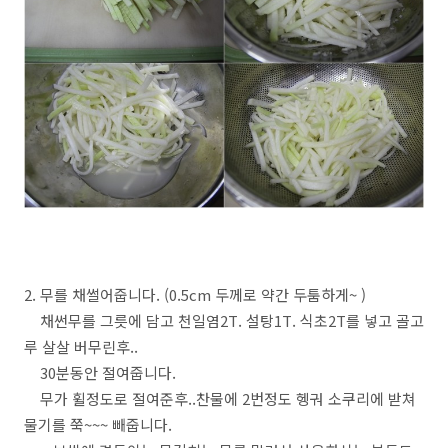
2. 무를 채썰어줍니다. (0.5cm 두께로 약간 두툼하게~ )
채썬무를 그릇에 담고 천일염2T. 설탕1T. 식초2T를 넣고 골고
루 살살 버무린후..
30분동안 절여줍니다.
무가 휠정도로 절여준후..찬물에 2번정도 헹궈 소쿠리에 받쳐
물기를 쭉~~~ 빼줍니다.