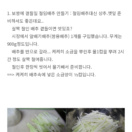
1. 보쌈에 결들일 절임배추 만들기 : 절임배추대신 상추.깻잎 준
비하셔도 좋은데요..
살짝 절인 배추 곁들이면 맛있죠?
시장에서 알배기배추(쌈용배추) 1개를 구입했습니다. 무게는
900g정도입니다.
배추를 반으로 갈라... 켜켜히 소금을 뿌린후 물1컵을 뿌려 2시
간 정도 살짝 절여줍니다.
절인후 한장씩 씻어서 물기빼서 준비합니다.
==> 켜켜히 배추속에 넣은 소금양이 ½컵입니다.