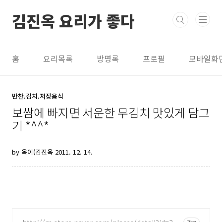
본문 바로가기
김진옥 요리가 좋다
홈
요리목록
방명록
프로필
모바일화
반찬.김치.저장음식
보쌈에 빠지면 서운한 무김치 맛있게 담그
기 *^^*
by 옥이(김진옥
2011. 12. 14.