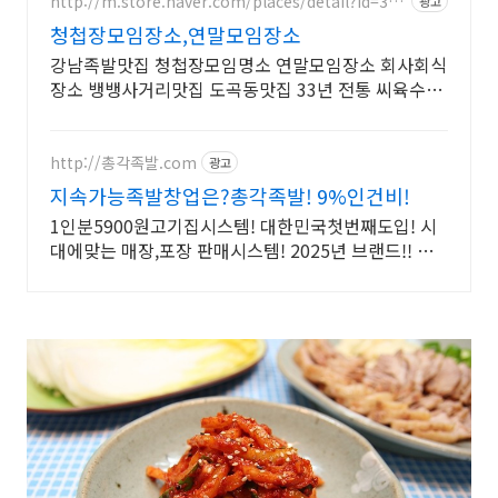
http://m.store.naver.com/places/detail?id=382
광고
26320
청첩장모임장소,연말모임장소
강남족발맛집 청첩장모임명소 연말모임장소 회사회식
장소 뱅뱅사거리맛집 도곡동맛집 33년 전통 씨육수로
족발명인이 만드는 국내 최초 갈비족발 원조의 특별한
불맛
http://총각족발.com
광고
지속가능족발창업은?총각족발! 9%인건비!
1인분5900원고기집시스템! 대한민국첫번째도입! 시
대에맞는 매장,포장 판매시스템! 2025년 브랜드!! 월
평균 매출!! 5500만원 달성!!