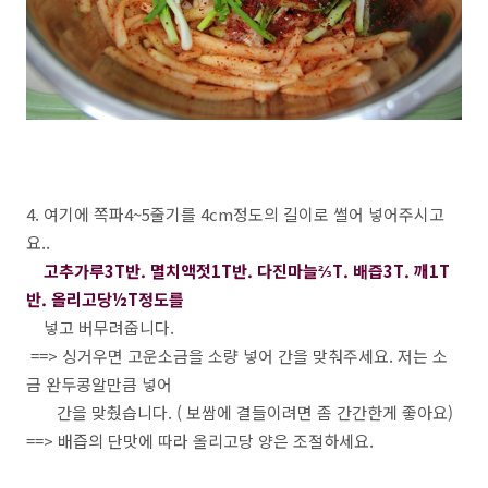
4. 여기에 쪽파4~5줄기를 4cm정도의 길이로 썰어 넣어주시고
요..
고추가루3T반. 멸치액젓1T반. 다진마늘⅔T. 배즙3T. 깨1T
반. 올리고당½T정도를
넣고 버무려줍니다.
==> 싱거우면 고운소금을 소량 넣어 간을 맞춰주세요. 저는 소
금 완두콩알만큼 넣어
간을 맞췄습니다. ( 보쌈에 결들이려면 좀 간간한게 좋아요)
==> 배즙의 단맛에 따라 올리고당 양은 조절하세요.