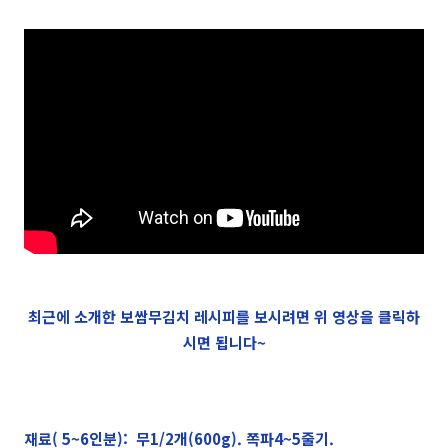
최근에 소개한 보쌈무김치 레시피를 보시려면 위 영상을 클릭하
시면 됩니다~
재료( 5~6인분): 무1/2개(600g). 쪽파4~5줄기.