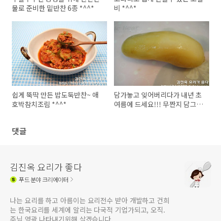
물로 준비한 밑반찬 6종 *^^*
비 *^^*
쉽게 뚝딱 만든 밥도둑반찬~ 애
담가놓고 잊어버리다가 내년 초
호박참치조림 *^^*
여름에 드세요!!! 무짠지 담그는
법 *^^*
댓글
김진옥 요리가 좋다
푸드
분야 크리에이터
나는 요리를 하고 아름이는 요리전수 받아 개발하고 건희
는 한국요리를 세계에 알리는 다국적 기업가되고, 오직.
주님 영광 나타내기위해 살겠습니다.