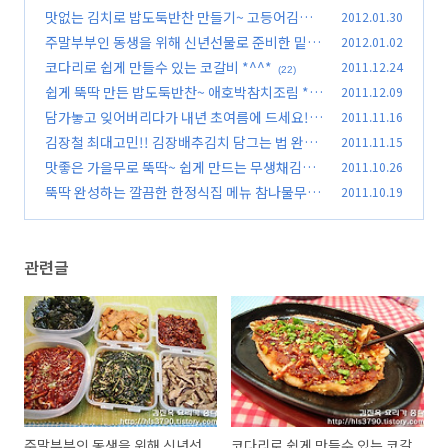
(취나물볶음)
맛없는 김치로 밥도둑반찬 만들기~ 고등어김치
2012.01.30
(56)
조림 *^^*
주말부부인 동생을 위해 신년선물로 준비한 밑반
2012.01.02
(44)
찬 6종 *^^*
코다리로 쉽게 만들수 있는 코갈비 *^^*
2011.12.24
(41)
(22)
쉽게 뚝딱 만든 밥도둑반찬~ 애호박참치조림 *^
2011.12.09
^*
담가놓고 잊어버리다가 내년 초여름에 드세요!!!
2011.11.16
(40)
무짠지 담그는법 *^^*
김장철 최대고민!! 김장배추김치 담그는 법 완전
2011.11.15
(50)
정복하기 *^^*
맛좋은 가을무로 뚝딱~ 쉽게 만드는 무생채김치
2011.10.26
(242)
만들기 *^^*
뚝딱 완성하는 깔끔한 한정식집 메뉴 참나물무침
2011.10.19
(69)
*^^*
(62)
관련글
주말부부인 동생을 위해 신년선
코다리로 쉽게 만들수 있는 코갈