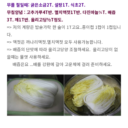
무를 절일때: 굵은소금2T. 설탕1T. 식초2T.
무침양념 : 고추가루4T반. 멸치액젓1T반. 다진마늘⅔T. 배즙
3T. 깨1T반. 올리고당½T정도.
=> 저의 계량은 밥숟가락 한 술이 1T고요..종이컵 1컵이 1컵입니
다.
=> 액젓은 까나리액젓.멸치액젓 모두 사용가능합니다.
=> 배즙의 단맛에 따라 올리고당양 조절하세요. 올리고당이 없
을때는 물엿 사용하세요.
배즙은요 ...배를 강판에 갈아 고운체에 걸러 준비하세요.