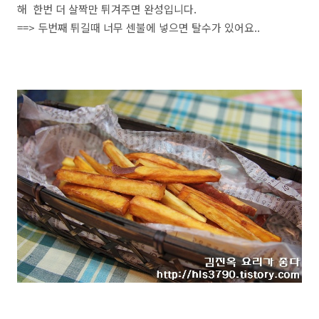
해 한번 더 살짝만 튀겨주면 완성입니다.
==> 두번째 튀길때 너무 센불에 넣으면 탈수가 있어요..