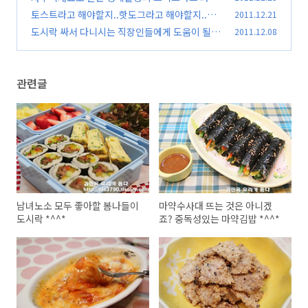
요리 *^^*
토스트라고 해야할지..핫도그라고 해야할지..토
2011.12.21
(36)
스트핫도그 *^^*
도시락 싸서 다니시는 직장인들에게 도움이 될 레
2011.12.08
(57)
시피 *^^*
(36)
관련글
남녀노소 모두 좋아할 봄나들이
마약수사대 뜨는 것은 아니겠
도시락 *^^*
죠? 중독성있는 마약김밥 *^^*