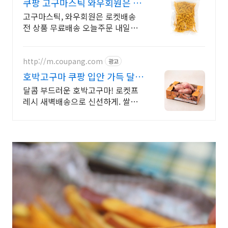
쿠팡 고구마스틱 와우회원은 무
제한 무료 배송
고구마스틱, 와우회원은 로켓배송
전 상품 무료배송 오늘주문 내일도
착! 꼭 필요한 제품은 쿠팡에서 더
저렴하게, 로켓배송으로 더 빠르게!
http://m.coupang.com
광고
호박고구마 쿠팡 입안 가득 달콤
함!
달콤 부드러운 호박고구마! 로켓프
레시 새벽배송으로 신선하게. 쌀쌀
한 날씨, 따뜻한 간식 생각날 때. 에
어프라이어 찜기 조리!