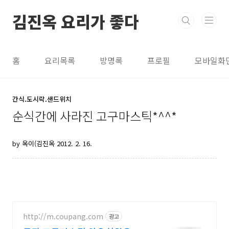
본문 바로가기
김진옥 요리가 좋다
홈
요리목록
방명록
프로필
모바일화
간식.도시락.샌드위치
순식간에 사라진 고구마스틱*^^*
by 옥이(김진옥
2012. 2. 16.
http://m.coupang.com
광고