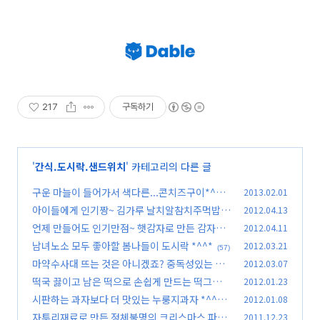
217
구독하기
'
간식.도시락.샌드위치
' 카테고리의 다른 글
구운 마늘이 들어가서 색다른...콘치즈구이*^^*
2013.02.01
아이들에게 인기짱~ 김가루 날치알참치주먹밥 *
2012.04.13
(7)
^^*
언제 만들어도 인기만점~ 햇감자로 만든 감자샐
2012.04.11
(58)
러드 *^^*
남녀노소 모두 좋아할 봄나들이 도시락 *^^*
2012.03.21
(62)
(57)
마약수사대 뜨는 것은 아니겠죠? 중독성있는 마
2012.03.07
약김밥 *^^*
떡국 끓이고 남은 떡으로 손쉽게 만드는 떡그라탕
2012.01.23
(63)
*^^*
시판하는 과자보다 더 맛있는 누룽지과자 *^^*
2012.01.08
(17)
자투리재료로 만든 정체불명의 크리스마스 파티
2011.12.23
(31)