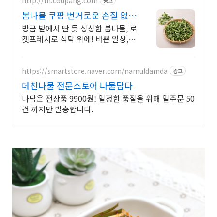
http://m.coupang.com
광고
봄나물 쿠팡 번거로운 손질 없이
바로
방금 밭에서 딴 듯 싱싱한 봄나물, 로
켓프레시로 식탁 위에! 바쁜 일상,
나물 손질 없이 편리하게 요리를 시
작하세요.
https://smartstore.naver.com/namuldamda
광고
데친나물 전문스토어 나물담다
나담은 전상품 9900원! 일정한 품질을 위해 일주문 50
건 까지만 발송합니다.