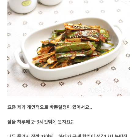
요즘 제가 개인적으로 바쁜일정이 있어서요..
잠을 하루에 2~3시간밖에 못자요;;
너무 졸려서 잠깐 자야지...하다가 금세 할일이 생각나서 눈떠집