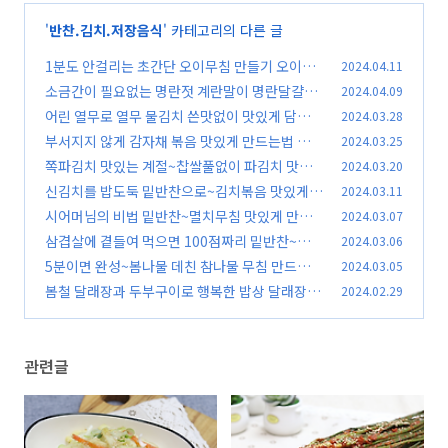
'
반찬.김치.저장음식
' 카테고리의 다른 글
1분도 안걸리는 초간단 오이무침 만들기 오이된
2024.04.11
장무침 레시피
소금간이 필요없는 명란젓 계란말이 명란달걀말
2024.04.09
(49)
이 만드는법
어린 열무로 열무 물김치 쓴맛없이 맛있게 담그는
2024.03.28
(46)
법
부서지지 않게 감자채 볶음 맛있게 만드는법 감자
2024.03.25
(60)
볶음 황금레시피
쪽파김치 맛있는 계절~찹쌀풀없이 파김치 맛있
2024.03.20
(69)
게 담그는법
신김치를 밥도둑 밑반찬으로~김치볶음 맛있게
2024.03.11
(66)
만드는법#볶음김치
시어머님의 비법 밑반찬~멸치무침 맛있게 만드
2024.03.07
(88)
는 법
삼겹살에 곁들여 먹으면 100점짜리 밑반찬~새송
2024.03.06
(76)
이버섯장아찌 만들기
5분이면 완성~봄나물 데친 참나물 무침 만드는법
2024.03.05
(71)
봄철 달래장과 두부구이로 행복한 밥상 달래장 만
2024.02.29
(65)
드는방법
(89)
관련글