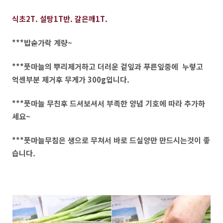
식초2T. 설탕1T반. 갈은깨1T.
***밥숟가락 계량~
***풋마늘의 뿌리제거하고 더러운 겉잎과 푸른잎중에 누렇고
억센부분 제거후 무게가 300g입니다.
***풋마늘 무친후 드셔보셔서 부족한 양념 기호에 따라 추가하
세요~
***풋마늘무침은 생으로 무쳐서 바로 드실양만 만드시는것이 좋
습니다.