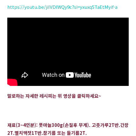
https://youtu.be/jiIVDlWQy9c?si=yxuxq5TaEtMyif-a
말로하는 자세한 레시피는 위 영상을 클릭하세요~
재료(3~4인분): 풋마늘300g(손질후 무게). 고춧가루2T반.간장
2T.멸치액젓1T반.참기름 또는 들기름2T.