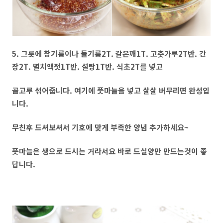
5. 그릇에 참기름이나 들기름2T. 갈은깨1T. 고춧가루2T반. 간
장2T. 멸치액젓1T반. 설탕1T반. 식초2T를 넣고
골고루 섞어줍니다. 여기에 풋마늘을 넣고 살살 버무리면 완성입
니다.
무친후 드셔보셔서 기호에 맞게 부족한 양념 추가하세요~
풋마늘은 생으로 드시는 거라서요 바로 드실양만 만드는것이 좋
답니다.