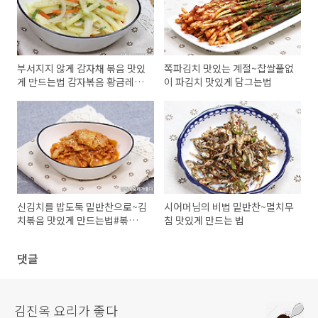
부서지지 않게 감자채 볶음 맛있
쪽파김치 맛있는 계절~찹쌀풀없
게 만드는법 감자볶음 황금레시
이 파김치 맛있게 담그는법
피
신김치를 밥도둑 밑반찬으로~김
시어머님의 비법 밑반찬~멸치무
치볶음 맛있게 만드는법#볶음김
침 맛있게 만드는 법
치
댓글
김진옥 요리가 좋다