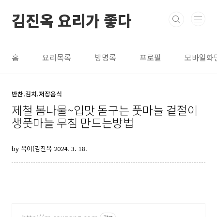
본문 바로가기
김진옥 요리가 좋다
홈
요리목록
방명록
프로필
모바일화
반찬.김치.저장음식
제철 봄나물~입맛 돋구는 풋마늘 겉절이
생풋마늘 무침 만드는방법
by 옥이(김진옥
2024. 3. 18.