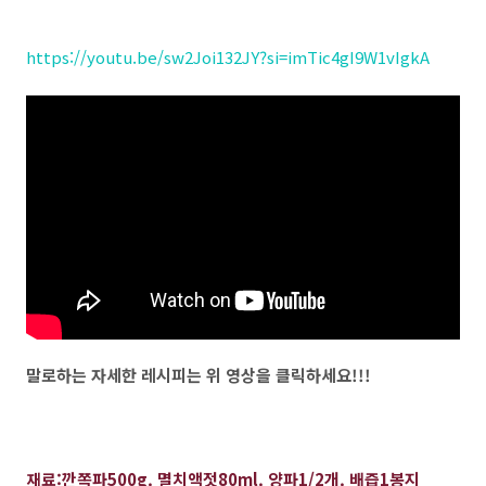
https://youtu.be/sw2Joi132JY?si=imTic4gI9W1vIgkA
말로하는 자세한 레시피는 위 영상을 클릭하세요!!!
재료:깐쪽파500g. 멸치액젓80ml. 양파1/2개. 배즙1봉지