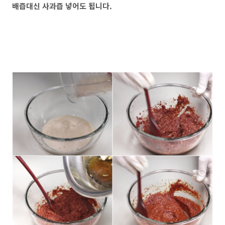
배즙대신 사과즙 넣어도 됩니다.