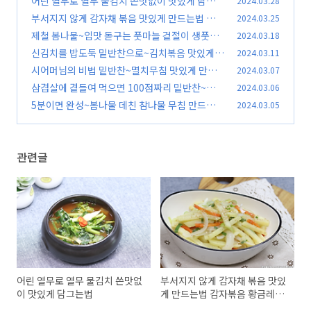
어린 열무로 열무 물김치 쓴맛없이 맛있게 담그는
2024.03.28
법
부서지지 않게 감자채 볶음 맛있게 만드는법 감자
2024.03.25
(60)
볶음 황금레시피
제철 봄나물~입맛 돋구는 풋마늘 겉절이 생풋마
2024.03.18
(69)
늘 무침 만드는방법
신김치를 밥도둑 밑반찬으로~김치볶음 맛있게
2024.03.11
(80)
만드는법#볶음김치
시어머님의 비법 밑반찬~멸치무침 맛있게 만드
2024.03.07
(88)
는 법
삼겹살에 곁들여 먹으면 100점짜리 밑반찬~새송
2024.03.06
(76)
이버섯장아찌 만들기
5분이면 완성~봄나물 데친 참나물 무침 만드는법
2024.03.05
(71)
(65)
관련글
어린 열무로 열무 물김치 쓴맛없
부서지지 않게 감자채 볶음 맛있
이 맛있게 담그는법
게 만드는법 감자볶음 황금레시
피