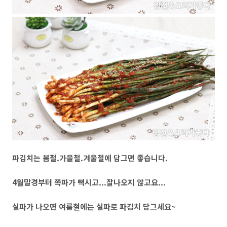
파김치는 봄철.가을철.겨울철에 담그면 좋습니다.
4월말경부터 쪽파가 뻑시고...잘나오지 않고요...
실파가 나오면 여름철에는 실파로 파김치 담그세요~