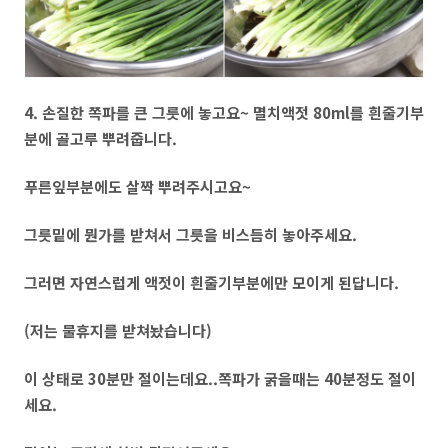
4.
손질한 쪽파를 큰 그릇에 놓고요~ 멸치액젓 80ml를 흰줄기부
분에 골고루 뿌려줍니다.
푸른잎부분에도 살짝 뿌려주시고요~
그릇밑에 뭔가를 받쳐서 그릇을 비스듬히 놓아주세요.
그러면 자연스럽게 액젓이 흰줄기부분에만 모이게 된답니다.
(저는 물휴지를 받쳐놨습니다)
이 상태로 30분만 절이는데요..쪽파가 굵을때는 40분정도 절이
세요.