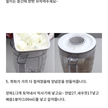
절이는 중간에 한번 뒤적여주세요~
5. 쪽파가 거의 다 절여졌을때 양념장을 만들어줍니다.
양파1/2개 토막내서 믹서기에 넣고요~ 찬밥2T.새우젓1T넣고
배즙1봉지(100ml)를 넣고 갈아줍니다.