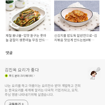
제철 봄나물~입맛 돋구는 풋마
신김치를 밥도둑 밑반찬으로~김
늘 겉절이 생풋마늘 무침 만드는
치볶음 맛있게 만드는법#볶음김
방법
치
댓글
김진옥 요리가 좋다
푸드
분야 크리에이터
나는 요리를 하고 아름이는 요리전수 받아 개발하고 건희
는 한국요리를 세계에 알리는 다국적 기업가되고, 오직.
주님 영광 나타내기위해 살겠습니다.
구독하기