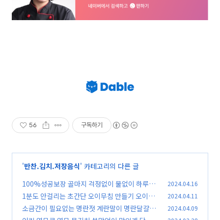
56
구독하기
'
반찬.김치.저장음식
' 카테고리의 다른 글
100%성공보장 골마지 걱정없이 물없이 하루만
2024.04.16
에 오이지 담그는법
1분도 안걸리는 초간단 오이무침 만들기 오이된
2024.04.11
(43)
장무침 레시피
소금간이 필요없는 명란젓 계란말이 명란달걀말
2024.04.09
(49)
이 만드는법
(46)