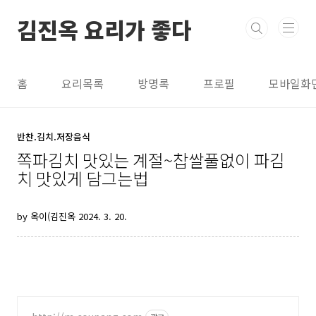
본문 바로가기
김진옥 요리가 좋다
홈
요리목록
방명록
프로필
모바일화
반찬.김치.저장음식
쪽파김치 맛있는 계절~찹쌀풀없이 파김
치 맛있게 담그는법
by 옥이(김진옥
2024. 3. 20.