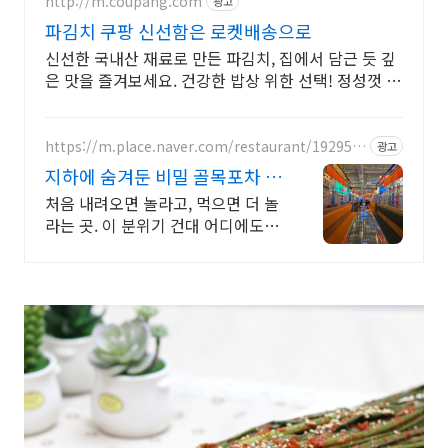
http://m.coupang.com
광고
파김치 쿠팡 신선함은 로켓배송으로
신선한 국내산 재료로 만든 파김치, 집에서 담근 듯 깊
은 맛을 즐겨보세요. 건강한 밥상 위한 선택! 정성껏 담
근 김치를 로켓프레시로 만나보세요.
https://m.place.naver.com/restaurant/192953
광고
1895
지하에 숨겨둔 비밀 골목포차 분
위기 미쳤다는 그곳
처음 내려오면 놀라고, 먹으면 더 놀
라는 곳. 이 분위기 건대 어디에도 없
다.