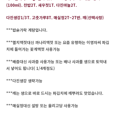
(100ml). 찬밥2T. 새우젓1T. 다진마늘2T.
다진생강1/3T. 고춧가루8T. 매실청2T~2T반. 깨(선택사항)
***밥숟가락 계량입니다.
***멸치액젓대신 까나리액젓 또는 요즘 유행하는 이영자씨 파김
치에 들어가는 꽃게액젓 사용가능
***배즙대신 사과즙 사용가능 또는 배나 사과를 생으로 토막내
서 넣어도 됩니다( 1/4개정도)
***다진생강 생략가능
***깨는 생으로 바로 드시는 파김치에 깨뿌려도 맛있습니다.
***매실청대신 설탕 또는 올리고당 사용가능