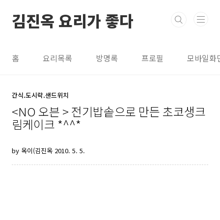
본문 바로가기
김진옥 요리가 좋다
홈
요리목록
방명록
프로필
모바일화
간식.도시락.샌드위치
<NO 오븐 > 전기밥솥으로 만든 초코생크
림케이크 *^^*
by 옥이(김진옥
2010. 5. 5.