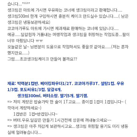
습니다...*^^*
생크림은 마트에 가시면 우유파는 코너에 생크림이라고 판매합니다....
생크림500ml 한개 구입하시면 충분히 케이크 만드실수 있습니다....( 남은
생크림은 냉동보관하세요)
코코아가루도 마트에 가시면 제과재료 판매하는 코너에 있답니다....
에궁.....달걀흰자 거품내는 머랭작업과 생크림을 휘핑하는 작업도중...팔이
너무 아팠답니다 ㅠㅠ
오늘같은 날~ 남편분의 도움으로 작업하셔도 좋을것 같아요.....(저는 혼자
했지만요.....)
그럼....초코생크림케이크 만들어 볼까요??
재료: 박력분1컵반. 베이킹파우더1/2T. 코코아가루3T. 설탕1컵. 우유
1/3컵. 포도씨유1/3컵. 달걀4개.
생크림300ml. 버터소량. 딸기5개. 딸기잼.
=> 저의 계량은 밥숟가락 한 술이 1T고요.... 종이컵 1컵이 1컵입니다~ (
깍아서 계량하세요~)
1컵반은 1컵+반컵입니다~
=> 버터.우유.달걀은 만들기 1시간전에 상온에 꺼내놓으세요~~
=> 생크림은 아주 차갑게 보관하시고요...생크림 휘핑할 용기도 미리 냉동
실에 얼려놓습니다...