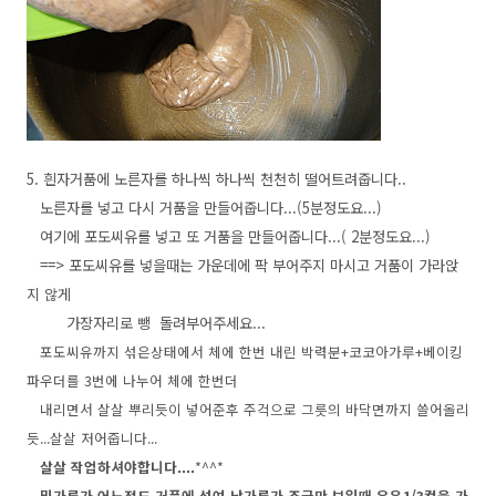
5. 흰자거품에 노른자를 하나씩 하나씩 천천히 떨어트려줍니다..
노른자를 넣고 다시 거품을 만들어줍니다...(5분정도요...)
여기에 포도씨유를 넣고 또 거품을 만들어줍니다...( 2분정도요...)
==> 포도씨유를 넣을때는 가운데에 팍 부어주지 마시고 거품이 가라앉
지 않게
가장자리로 뺑 돌려부어주세요...
포도씨유까지 섞은상태에서 체에 한번 내린 박력분+코코아가루+베이킹
파우더를 3번에 나누어 체에 한번더
내리면서 살살 뿌리듯이 넣어준후 주걱으로 그릇의 바닥면까지 쓸어올리
듯...살살 저어줍니다...
살살 작업하셔야합니다....
*^^*
밀가루가 어느정도 거품에 섞여 날가루가 조금만 보일때 우유1/3컵을 가