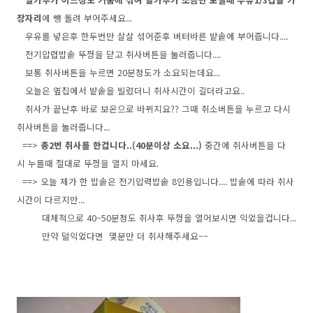
장자리
에 뺑 돌려 부어주세요...
우유를 넣은후 한두번만 살살 섞어준후 버터바른 밭솥에 부어줍니다....
전기압렵밥솥 뚜껑을 닫고 취사버튼을 눌러줍니다....
보통 취사버튼을 누르면 20분정도가 소요되는데요...
오늘은 옆집에서 밭솥을 빌렸더니 취사시간이 길더라고요..
취사가 끝난후 바로 보온으로 바뀌지요?? 그때 취소버튼을 누르고 다시
취사버튼을 눌러줍니다...
==>
총2번 취사를 한겁니다..(40분이상 소요...)
중간에 취사버튼을 다
시 누를때 절대로 뚜껑을 열지 마세요.
==> 오늘 제가 한 밥솥은 전기압력밥솥 8인용입니다.... 밥솥에 따라 취사
시간이 다르지만...
대체적으로 40~50분정도 취사후 뚜껑을 열어보시면 익었을겁니다...
만약 덜익었다면 몇분만 더 취사해주세요~~