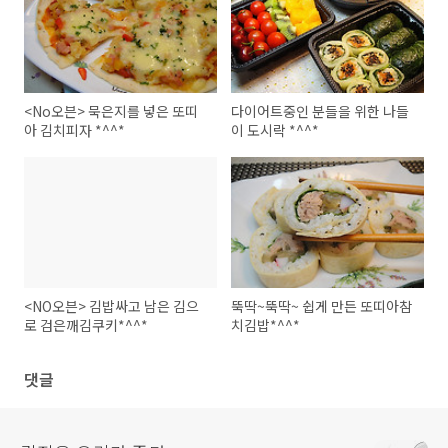
<No오븐> 묵은지를 넣은 또띠
다이어트중인 분들을 위한 나들
아 김치피자 *^^*
이 도시락 *^^*
<NO오븐> 김밥싸고 남은 김으
뚝딱~뚝딱~ 쉽게 만든 또띠아참
로 검은깨김쿠키*^^*
치김밥*^^*
댓글