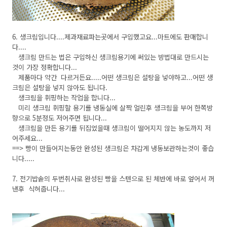
6. 생크림입니다....제과재료파는곳에서 구입했고요...마트에도 판매합니
다....
생크림 만드는 법은 구입하신 생크림용기에 써있는 방법대로 만드시는
것이 가장 정확합니다...
제품마다 약간 다르거든요.....어떤 생크림은 설탕을 넣야하고...어떤 생
크림은 설탕을 넣지 않아도 됩니다.
생크림을 휘핑하는 작업을 합니다...
미리 생크림 휘핑할 용기를 냉동실에 살짝 얼린후 생크림을 부어 한쪽방
향으로 5분정도 저어주면 됩니다...
생크림을 만든 용기를 뒤집었을때 생크림이 떨어지지 않는 농도까지 저
어주세요...
==> 빵이 만들어지는동안 완성된 생크림은 차갑게 냉동보관하는것이 좋습
니다.....
7. 전기밥솥의 두번취사로 완성된 빵을 스텐으로 된 체반에 바로 엎어서 꺼
낸후 식혀줍니다...