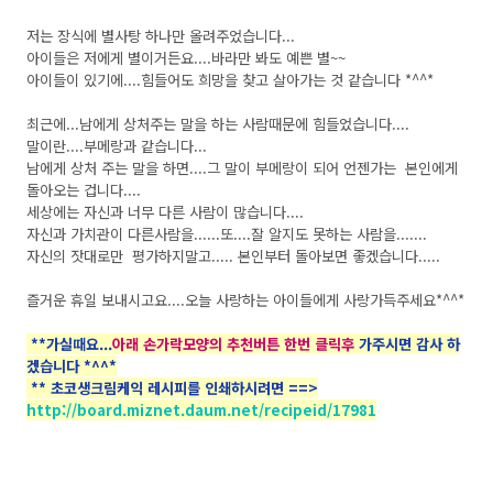
저는 장식에 별사탕 하나만 올려주었습니다...
아이들은 저에게 별이거든요....바라만 봐도 예쁜 별~~
아이들이 있기에....힘들어도 희망을 찾고 살아가는 것 같습니다 *^^*
최근에...남에게 상처주는 말을 하는 사람때문에 힘들었습니다....
말이란....부메랑과 같습니다...
남에게 상처 주는 말을 하면....그 말이 부메랑이 되어 언젠가는 본인에게
돌아오는 겁니다....
세상에는 자신과 너무 다른 사람이 많습니다....
자신과 가치관이 다른사람을......또....잘 알지도 못하는 사람을.......
자신의 잣대로만 평가하지말고..... 본인부터 돌아보면 좋겠습니다.....
즐거운 휴일 보내시고요....오늘 사랑하는 아이들에게 사랑가득주세요*^^*
**가실때요...
아래 손가락모양의 추천버튼 한번 클릭후
가주시면 감사 하
겠습니다 *^^*
** 초코생크림케익 레시피를 인쇄하시려면 ==>
http://board.miznet.daum.net/recipeid/17981