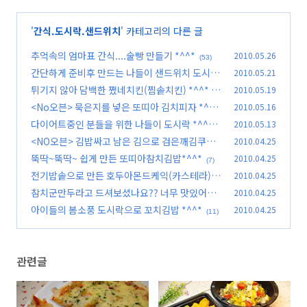
'
간식.도시락.샌드위치
' 카테고리의 다른 글
추억속의 엄마표 간식....술빵 만들기 *^^*
2010.05.26
(53)
간단하게 준비후 만드는 나들이 샌드위치 도시락
2010.05.21
*^^*
튀기지 않아 담백한 쪘네치킨(찜솥치킨) *^^*
2010.05.19
(67)
(9
<No오븐> 묵은지를 넣은 또띠아 김치피자 *^^*
2010.05.16
7)
다이어트중인 분들을 위한 나들이 도시락 *^^*
2010.05.13
(37)
<NO오븐> 김밥싸고 남은 김으로 검은깨김쿠키*
2010.04.25
(149)
^^*
뚝딱~뚝딱~ 쉽게 만든 또띠아참치김밥*^^*
2010.04.25
(11)
(7)
전기밥솥으로 만든 호두아몬드케익(카스테라)*^
2010.04.25
^*
참치군만두라고 드셔보셨나요?? 너무 맛있어요..
2010.04.25
(10)
아이들의 봄소풍 도시락으로 꼬치김밥 *^^*
2010.04.25
(4)
(11)
관련글