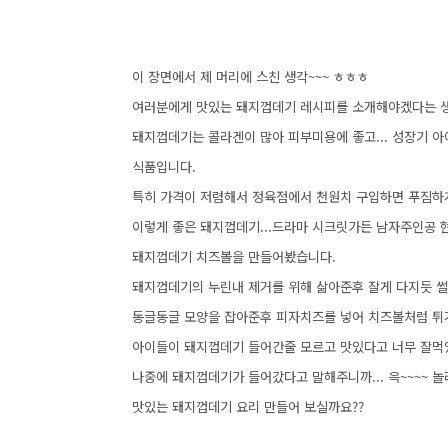
이 장면에서 제 머리에 스친 생각~~~ ㅎㅎㅎ
여러분에게 맛있는 돼지껍데기 레시피를 소개해야겠다는 
돼지껍데기는 콜라겐이 많아 피부미용에 좋고... 성장기 아
식품입니다.
특히 가격이 저렴해서 정육점에서 천원치 구입하면 푸짐하
이렇게 좋은 돼지껍데기...드라마 시크릿가든 남자주인공 
돼지껍데기 치즈볼을 만들어봤습니다.
돼지껍데기의 누린내 제거를 위해 삶아준후 잘게 다지듯 썰
동글동글 모양을 잡아준후 피자치즈를 넣어 치즈볼처럼 튀
아이들이 돼지껍데기 들어간줄 모르고 맛있다고 너무 잘먹
나중에 돼지껍데기가 들어갔다고 말해주니까... 윽~~~~ 놀
맛있는 돼지껍데기 요리 만들어 보실까요??