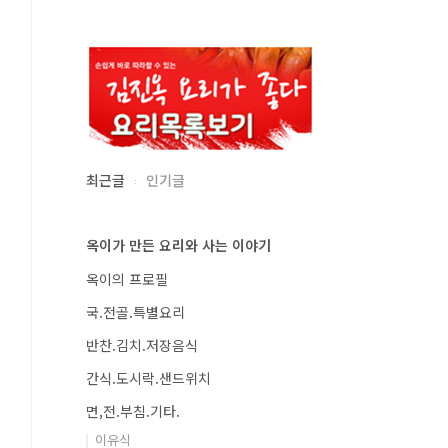
최근글
인기글
옥이가 만든 요리와 사는 이야기
옥이의 프로필
국.전골.특별요리
반찬.김치.저장음식
간식.도시락.샌드위치
면,전.부침.기타.
이유식