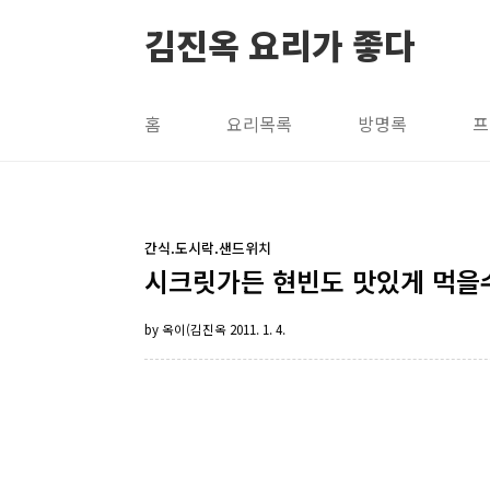
본문 바로가기
김진옥 요리가 좋다
홈
요리목록
방명록
프
간식.도시락.샌드위치
시크릿가든 현빈도 맛있게 먹을수
by 옥이(김진옥
2011. 1. 4.