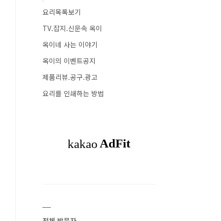
요리목록보기
TV.잡지.신문속 옥이
옥이네 사는 이야기
옥이의 이벤트공지
제품리뷰.공구.광고
요리를 인쇄하는 방법
전체 방문자