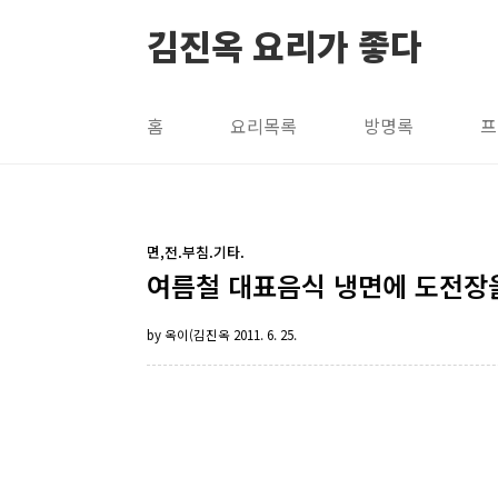
본문 바로가기
김진옥 요리가 좋다
홈
요리목록
방명록
프
면,전.부침.기타.
여름철 대표음식 냉면에 도전장을 
by 옥이(김진옥
2011. 6. 25.