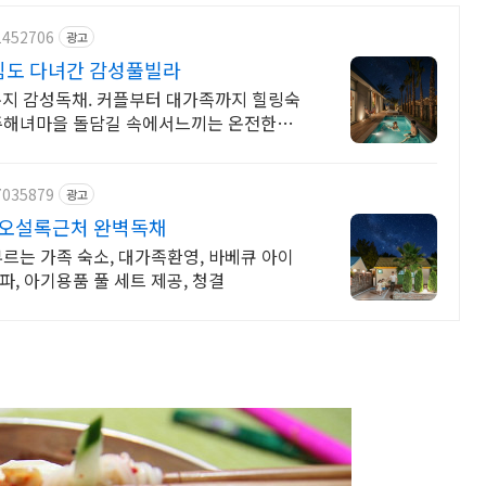
1452706
광고
핌도 다녀간 감성풀빌라
지 감성독채. 커플부터 대가족까지 힐링숙
제주해녀마을 돌담길 속에서느끼는 온전한휴
7035879
광고
 오설록근처 완벽독채
르는 가족 숙소, 대가족환영, 바베큐 아이
, 아기용품 풀 세트 제공, 청결