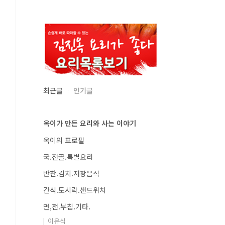
최근글
인기글
옥이가 만든 요리와 사는 이야기
옥이의 프로필
국.전골.특별요리
반찬.김치.저장음식
간식.도시락.샌드위치
면,전.부침.기타.
이유식