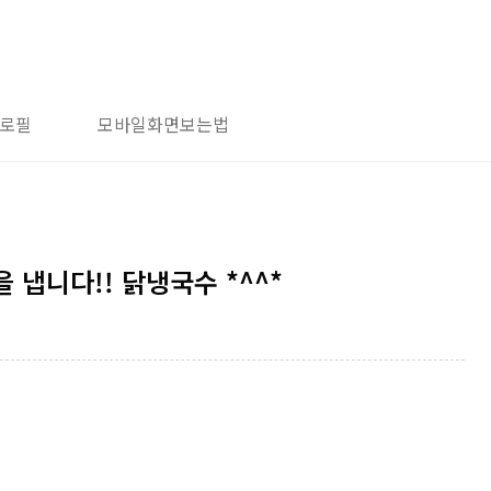
로필
모바일화면보는법
냅니다!! 닭냉국수 *^^*