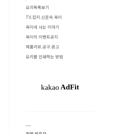
요리목록보기
TV.잡지.신문속 옥이
옥이네 사는 이야기
옥이의 이벤트공지
제품리뷰.공구.광고
요리를 인쇄하는 방법
전체 방문자