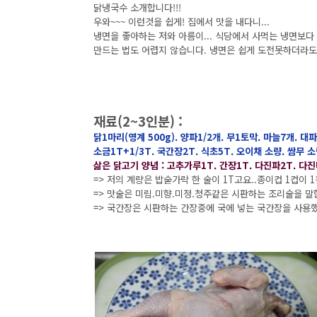
닭냉국수 소개합니다!!!
우와~~~ 이런것을 쉽게! 집에서 맛을 내다니...
냉면을 좋아하는 저와 아름이... 식당에서 사먹는 냉면보다
만드는 법도 어렵지 않습니다. 냉면은 쉽게 도전못하더라도
재료(2~3인분) :
닭1마리(영계 500g). 양파1/2개. 무1토막. 마늘7개. 대
소금1T+1/3T. 국간장2T. 식초5T. 오이채 소량. 쌈무 소
삶은 닭고기 양념 : 고추가루1T. 간장1T. 다진파2T. 다
=> 저의 계량은 밥숟가락 한 술이 1T고요..종이컵 1컵이 
=> 맛술은 미림.미향.미정.청주같은 시판하는 조리술을 말
=> 국간장은 시판하는 간장중에 국에 넣는 국간장을 사용