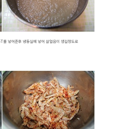
초5T를 넣어준후 냉동실에 넣어 살얼음이 생길정도로