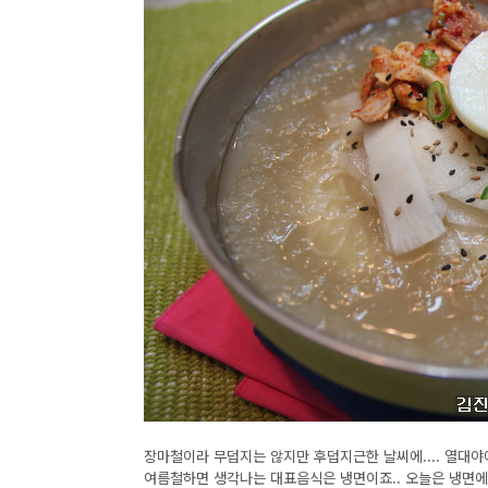
장마철이라 무덥지는 않지만 후덥지근한 날씨에.... 열대야
여름철하면 생각나는 대표음식은 냉면이죠.. 오늘은 냉면에