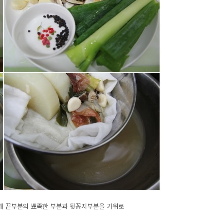
날개 끝부분의 뾰족한 부분과 뒷꽁지부분을 가위로