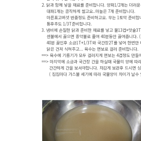
2. 닭과 함께 넣을 재료를 준비합니다. 양파1/2개는 더러
대파1개는 큼직하게 썰고요..마늘은 7개 준비합니다.
마른표고버섯 반줌정도 준비하고요. 무는 1토막 준비합
통후추도 1/3T준비합니다.
3. 냄비에 손질한 닭과 준비한 재료를 넣고 물13컵+맛술3
센불에서 끓으면 중약불로 줄여 40분동안 끓여줍니다. (
40분 끓인후 소금1T+1/3T와 국간장2T를 넣어 한번만
닭은 건져 식혀주고... 육수는 면보로 걸러 준비합니다.
==> 육수에 기름기가 모두 걸러지게 면보는 4겹정도 만들
==> 마지막에 소금과 국간장 간을 하실때 국물의 양에 따
간간하게 간을 보셔야합니다. 차갑게 보관후 드시면 싱
( 집집마다 가스불 세기에 따라 국물양이 차이가 날수 