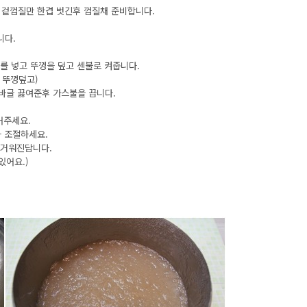
운 겉껍질만 한겹 벗긴후 껍질채 준비합니다.
니다.
T를 넣고 뚜껑을 덮고 센불로 켜줍니다.
 뚜껑덮고)
 바글 끓여준후 가스불을 끕니다.
어주세요.
라 조절하세요.
거워진답니다.
있어요.)