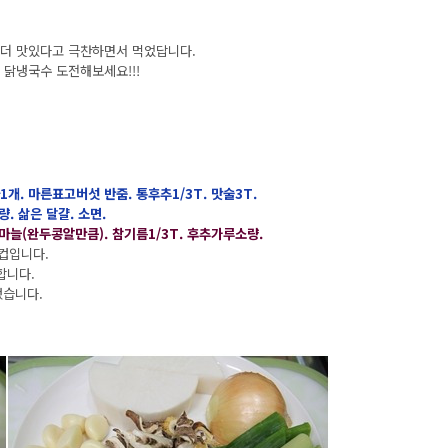
 더 맛있다고 극찬하면서 먹었답니다.
 닭냉국수 도전해보세요!!!
파1개. 마른표고버섯 반줌. 통후추1/3T. 맛술3T.
량. 삶은 달걀. 소면.
진마늘(완두콩알만큼). 참기름1/3T. 후추가루소량.
1컵입니다.
합니다.
했습니다.