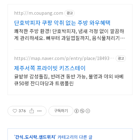
http://m.coupang.com
광고
단호박피자 쿠팡 악취 없는 주방 와우혜택
쾌적한 주방 환경! 단호박피자, 냄새 걱정 없이 깔끔하
게 관리하세요. 뼈부터 과일껍질까지, 음식물처리기 어
떤 것이든 남김없이 처리하세요.
https://map.naver.com/p/entry/place/1849336
광고
457
제주서쪽 프라이빗 키즈스테이
귤밭뷰 감성돌집, 반려견 동반 가능, 불멍과 야외 바베
큐50평 잔디마당과 트램폴린
376
구독하기
'
간식.도시락.샌드위치
' 카테고리의 다른 글