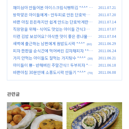
재미삼아 만들어본 아이스크림식빵튀김 *^^*
2011.07.21
(6
방학맞은 아이들에게~ 만두피로 만든 단호박치
2011.07.20
7)
즈스틱 *^^*
바쁜 아침 든든하지만 쉽게 만드는 단호박계란찜
2011.07.14
(57)
*^^*
직장맘을 위해~ 식어도 맛있는 아이들 간식3가지
2011.07.07
(32)
*^^*
이런 김밥 보셨어요? 아삭한 맛이 좋은 콩나물김
2011.07.04
(59)
밥 *^^*
새벽에 출근하는 남편에게 쌈밥도시락 *^^*
2011.06.29
(73)
(60)
피자 한판을 순식간에 먹어버린 감자채피자 *^^
2011.06.24
*
가지 안먹는 아이들도 잘먹는 가지탕수 *^^*
2011.06.21
(83)
(39)
아이들이 뿅~ 반해버린 주말간식!! 두부피자 *^^
2011.06.18
*
바쁜아침 30분만에 소풍도시락 만들기 *^^*
2011.06.08
(42)
(79)
관련글