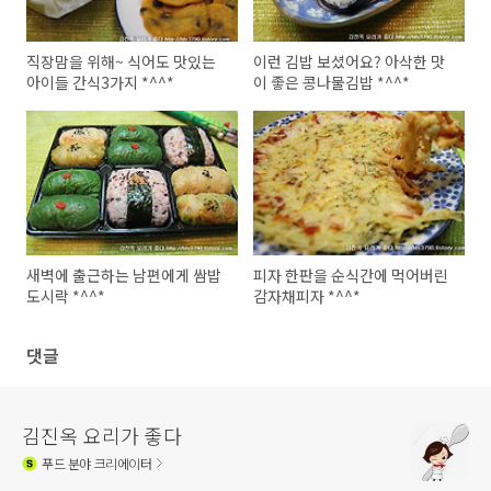
직장맘을 위해~ 식어도 맛있는
이런 김밥 보셨어요? 아삭한 맛
아이들 간식3가지 *^^*
이 좋은 콩나물김밥 *^^*
새벽에 출근하는 남편에게 쌈밥
피자 한판을 순식간에 먹어버린
도시락 *^^*
감자채피자 *^^*
댓글
김진옥 요리가 좋다
푸드
분야 크리에이터