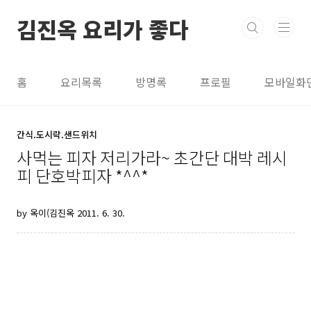
본문 바로가기
김진옥 요리가 좋다
홈
요리목록
방명록
프로필
모바일화
간식.도시락.샌드위치
사먹는 피자 저리가라~ 초간단 대박 레시
피 단호박피자 *^^*
by 옥이(김진옥
2011. 6. 30.