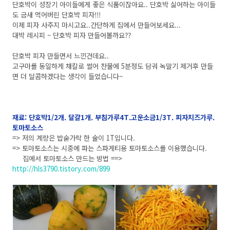
단호박이 성장기 아이들에게 좋은 식품이잖아요.. 단호박 싫어하는 아이들
도 금새 먹어버린 단호박 피자!!!
이제 피자 사주지 마시고요..간단하게 집에서 만들어보세요...
대박 레시피 ~ 단호박 피자 만들어볼까요??
단호박 피자 만들면서 느낀건데요..
고구마를 동일하게 채칼로 썰어 찬물에 5분정도 담궈 녹말기 제거후 만들
면 더 달콤하겠다는 생각이 들었습니다~
재료: 단호박1/2개. 달걀1개. 부침가루4T.고운소금1/3T. 피자치즈가루.
토마토소스
=> 저의 계량은 밥숟가락 한 술이 1T입니다.
=> 토마토소스는 시중에 파는 스파게티용 토마토소스를 이용했습니다.
집에서 토마토소스 만드는 방법 ==>
http://hls3790.tistory.com/899