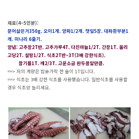
재료(4~5인분):
문어삶은거350g. 오이1개. 양파1/2개. 깻잎5장. 대파흰부분1
개. 미나리 6줄기.
양념: 고추장2T반. 고추가루4T. 다진마늘1/2T. 간장1T. 올리
고당2T. 설탕1/2T. 식초2T반~3T(3배 강한식초).
참기름1T. 깨2/3T. 고운소금 완두콩알만큼.
==> 저의 계량은 밥숟가락 한 술이 1T입니다.
==> 식초는 3배 강한 식초를 사용했습니다. 일반식초를 사용할
경우 식초양 늘리세요.