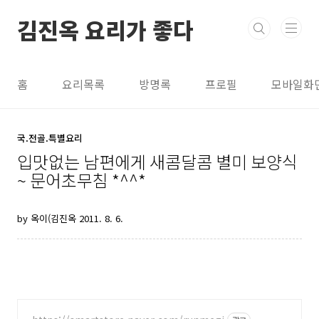
본문 바로가기
김진옥 요리가 좋다
홈
요리목록
방명록
프로필
모바일화
국.전골.특별요리
입맛없는 남편에게 새콤달콤 별미 보양식
~ 문어초무침 *^^*
by 옥이(김진옥
2011. 8. 6.