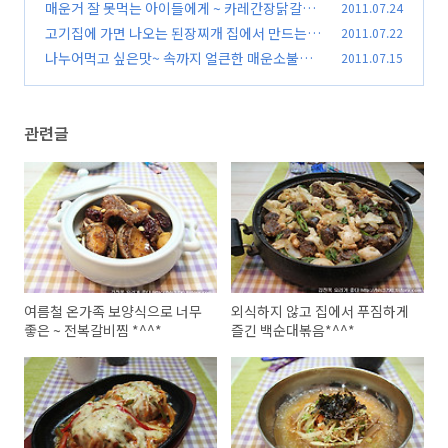
*
매운거 잘 못먹는 아이들에게 ~ 카레간장닭갈비
2011.07.24
(81)
*^^*
고기집에 가면 나오는 된장찌개 집에서 만드는 법
2011.07.22
(53)
*^^*
나누어먹고 싶은맛~ 속까지 얼큰한 매운소불고
2011.07.15
(92)
기버섯전골 *^^*
(44)
관련글
여름철 온가족 보양식으로 너무
외식하지 않고 집에서 푸짐하게
좋은 ~ 전복갈비찜 *^^*
즐긴 백순대볶음*^^*