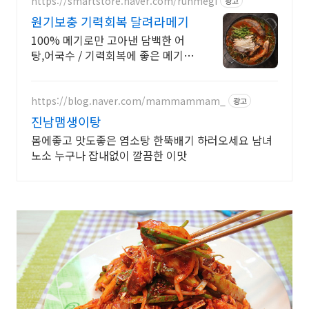
https://smartstore.naver.com/runmegi
광고
원기보충 기력회복 달려라메기
100% 메기로만 고아낸 담백한 어
탕,어국수 / 기력회복에 좋은 메기매
운탕 밀키트
https://blog.naver.com/mammammam_
광고
진남맴생이탕
몸에좋고 맛도좋은 염소탕 한뚝배기 하러오세요 남녀
노소 누구나 잡내없이 깔끔한 이맛