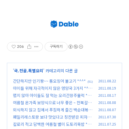
206
구독하기
'
국.전골.특별요리
' 카테고리의 다른 글
간단하지만 인기짱~~ 통오징어 불고기 *^^*
2011.08.22
(51)
아이들 위해 자극적이지 않은 영양국 3가지 *^^*
2011.08.19
맵지 않아 아이들도 잘 먹는 오리간장주물럭 *^^
2011.08.17
(53)
*
여름철 온가족 보양식으로 너무 좋은 ~ 전복갈비
2011.08.08
(28)
찜 *^^*
외식하지 않고 집에서 푸짐하게 즐긴 백순대볶음
2011.08.07
(40)
*^^*
패밀리레스토랑 보다 맛있다고 칭찬받은 피자함
2011.07.30
(30)
박스테이크 *^^*
칼로리 적고 담백한 여름철 별미 도토리묵밥 *^^
2011.07.25
(48)