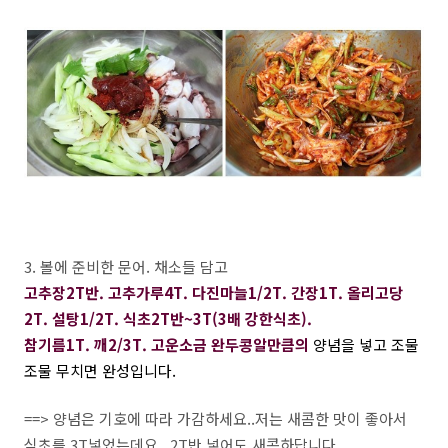
3. 볼에 준비한 문어. 채소들 담고
고추장2T반. 고추가루4T. 다진마늘1/2T. 간장1T. 올리고당
2T. 설탕1/2T. 식초2T반~3T(3배 강한식초).
참기름1T. 깨2/3T. 고운소금 완두콩알만큼의
양념을 넣고 조물
조물 무치면 완성입니다.
==> 양념은 기호에 따라 가감하세요..저는 새콤한 맛이 좋아서
식초를 3T넣었는데요...2T반 넣어도 새콤하답니다.