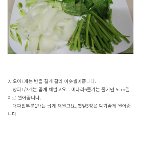
2. 오이1개는 반을 길게 갈라 어슷썰어줍니다.
양파1/2개는 곱게 채썰고요... 미나리6줄기는 줄기만 5cm길
이로 썰어줍니다.
대파흰부분1개는 곱게 채썰고요..깻잎5장은 먹기좋게 썰어줍
니다.