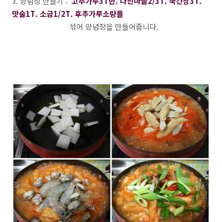
3. 양념장 만들기 :
고추가루3T반. 다진마늘2/3T. 국간장3T.
맛술1T. 소금1/2T. 후추가루소량를
섞어 양념장을 만들어줍니다.