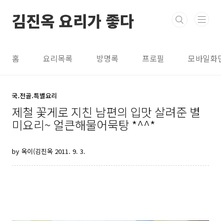
본문 바로가기
김진옥 요리가 좋다
홈
요리목록
방명록
프로필
모바일화
국.전골.특별요리
제철 꽃게로 지친 남편의 입맛 살려준 별
미요리~ 얼큰해물어묵탕 *^^*
by 옥이(김진옥
2011. 9. 3.