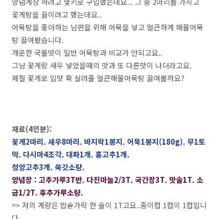
양념게장 하려고 몇키로 구입했는데요... 그 중 2마리를 가지고
꽃게탕을 끓이려고 했는데요..
어묵탕을 좋아하는 남편을 위해 어묵을 넣고 얼큰하게 해물어묵
탕 끓여봤습니다.
개운한 국물맛이 일반 어묵탕과 비교가 안되고요..
그냥 꽃게랑 새우 넣었을때의 맛과 또 다른맛이 나더라고요.
제철 꽃게로 입맛 확 살려줄 얼큰해물어묵탕 끓여볼까요?
재료(4인분):
꽃게2마리. 새우8마리. 바지락1봉지. 어묵1봉지(180g). 무1토
막. 다시마4조각. 대파1개. 홍고추1개.
청양고추3개. 쑥갓소량.
양념장 : 고추가루3T반. 다진마늘2/3T. 국간장3T. 맛술1T. 소
금1/2T. 후추가루소량.
=> 저의 계량은 밥숟가락 한 술이 1T고요..종이컵 1컵이 1컵입니
다.