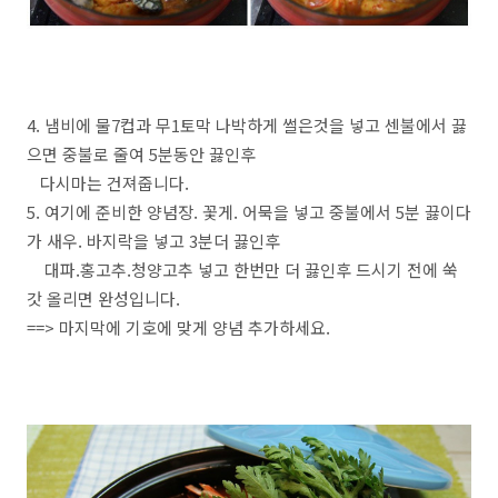
4. 냄비에 물7컵과 무1토막 나박하게 썰은것을 넣고 센불에서 끓
으면 중불로 줄여 5분동안 끓인후
다시마는 건져줍니다.
5. 여기에 준비한 양념장. 꽃게. 어묵을 넣고 중불에서 5분 끓이다
가 새우. 바지락을 넣고 3분더 끓인후
대파.홍고추.청양고추 넣고 한번만 더 끓인후 드시기 전에 쑥
갓 올리면 완성입니다.
==> 마지막에 기호에 맞게 양념 추가하세요.