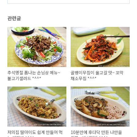
관련글
추석명절 폼나는 손님상 메뉴~
골뱅이무침이 울고갈 맛~ 꼬막
불고기샐러드 *^^*
채소무침 *^^*
저의집 딸아이도 쉽게 만들어 먹
10분만에 후다닥 만든 나만을