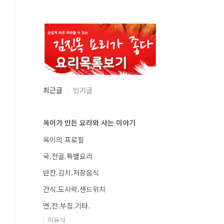
최근글
인기글
옥이가 만든 요리와 사는 이야기
옥이의 프로필
국.전골.특별요리
반찬.김치.저장음식
간식.도시락.샌드위치
면,전.부침.기타.
이유식