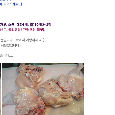
 찍어드세요..)
추가루. 소금. 대파1개. 월계수잎2~3장
술3T. 올리고당3T반(또는 물엿).
 1컵입니다~(깍아서 계량하세요~)
을 사용했습니다~
니다....