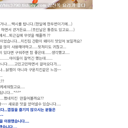
....택시를 탑니다.(한달에 한두번이기에...)
하면서 걷거든요....(흐린날은 통증도 있고요....)
서...퇴근길에 무엇을 해줄까 ??
이었습니다...치킨집 간판이 왜이리 맛있어 보일까요?
 많이 사용해야하고.....뒷처리도 귀찮고...
있다면 구워주면 참 좋은데......생각했고....
...아이들이 잘먹긴 했는데......
......고민고민하면서 걸어오다가....
러나...닭찜이 아니라 구운치킨같은 느낌~~
.
??
켜세워줬고요....
니다...*^^*
...쪘네치킨 만들어볼까요??
~~~ 새로운 맛을 얻어낼수 있습니다....
니다...껍질을 즐기지 않으시는 분들은
~~
 이용했습니다....
습니다....