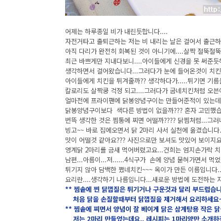
어제는 하루종일 비가 내린듯합니다....
자전거타고 출퇴근하는 저는 비 내리는 날은 걸어서 출근하거나
아직 다리가 완전히 회복된 것이 아니기에....살짝 절뚝절뚝 
최근 바쁘게만 지내다보니....아이들에게 신경을 못 써준듯해
생각하면서 걸어왔습니다...그러다가 눈에 들어온것이 치킨
아이들에게 치킨을 튀겨줄까?? 생각하다가.....튀기면 기름을
칼로리도 살짝쿵 걱정 되고....그러다가 굽네치킨처럼 오븐이 
얼마전에 프라이팬에 닭봉양념구이는 만들어준적이 있는데.....
닭봉양념구이보다 색다른 방법이 없을까??? 혼자 고민했습니다
번뜩 생각한 것은 찜통에 찌면 어떨까???? 닭찜처럼...그
빙고~~ 바로 집에오면서 닭 2마리 사서 실천에 옮겼습니다..
맛이 어떨것 같아요??? 사진으로만 보셔도 맛있어 보이지요
영계닭 2마리를 금새 먹어버렸고요...건희는 엄지손가락 치
남편...아름이...저......4식구가 손에 양념 묻혀가면서 먹었답
튀기지 않아 담백한 쪘네치킨~~~ 옥이가 만든 이름입니다..
요리란....생각하기 나름입니다...새로운 방법에 도전하는 자
** 찜솥에 찐 닭껍질은 튀기거나 구운것과 달리 부드럽습
처음 닭을 손질할때부터 닭껍질을 제거해서 요리하세요
** 찜솥에 찌면서 양념이 잘 베이게 닭은 삼계탕용 작은 닭을
저는 2마리 만들었는데요.. 레시피는 1마리양만 소개하겠