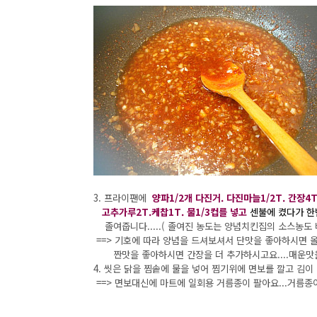
3. 프라이팬에
양파1/2개 다진거. 다진마늘1/2T. 간장4
고추가루2T.케찹1T. 물1/3컵를 넣고
센불에 켰다가 한
졸여줍니다.....( 졸여진 농도는 양념치킨집의 소스농도 비
==> 기호에 따라 양념을 드셔보셔서 단맛을 좋아하시면 올
짠맛을 좋아하시면 간장을 더 추가하시고요....매운맛
4. 씻은 닭을 찜솥에 물을 넣어 찜기위에 면보를 깔고 김이
==> 면보대신에 마트에 일회용 거름종이 팔아요...거름종