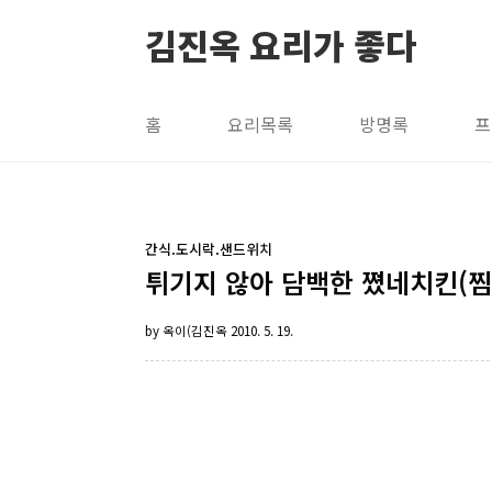
본문 바로가기
김진옥 요리가 좋다
홈
요리목록
방명록
프
간식.도시락.샌드위치
튀기지 않아 담백한 쪘네치킨(찜솥
by 옥이(김진옥
2010. 5. 19.