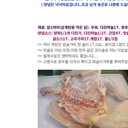
( 양념은 넉넉하실겁니다..조금 남겨 놓은후 나중에 드실때
재료: 닭1마리(삼계탕용 작은 닭). 우유. 다진마늘1T. 후
양념소스: 양파1/2개 다진거. 다진마늘1/2T. 간장4T. 맛
굴소스1T. 고추가루2T.케찹1T. 물1/3컵
=> 저의 계량은 밥숟가락 한 술이 1T고요...종이컵 1컵이
=> 맛술은 미림.미정.미향.청주 같은 조리술로 저는 미림
=> 월계수잎은 생략하셔도 좋습니다....
=> 고명으로 호두를 다져서 뿌리고 파슬리가루를 뿌려주었습