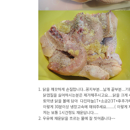
1. 닭을 깨끗하게 손질합니다..꽁지부분...날개 끝부분...
닭껍질을 싫어하시는분은 제거해주시고요....닭을 크게 4등분
토막낸 닭을 볼에 담아 다진마늘1T+소금2/3T+후추가루
이렇게 30분이상 냉장고속에 재워주세요.......( 이렇게 재
저는 보통 1시간정도 재운답니다....
2. 우유에 재운닭을 흐르는 물에 잘 씻어줍니다~~