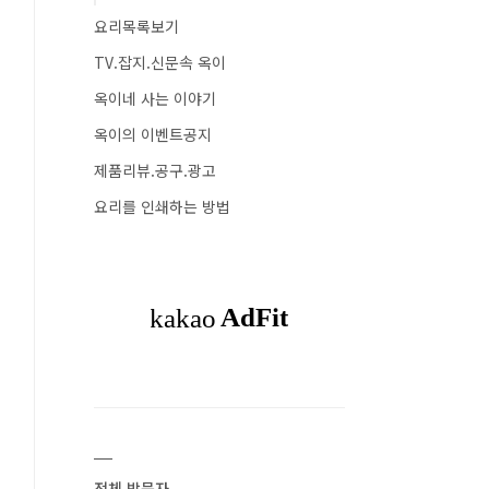
요리목록보기
TV.잡지.신문속 옥이
옥이네 사는 이야기
옥이의 이벤트공지
제품리뷰.공구.광고
요리를 인쇄하는 방법
전체 방문자