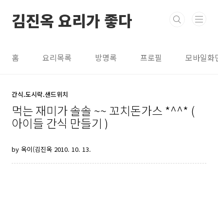
본문 바로가기
김진옥 요리가 좋다
홈
요리목록
방명록
프로필
모바일화
간식.도시락.샌드위치
먹는 재미가 솔솔 ~~ 꼬치돈가스 *^^* (
아이들 간식 만들기 )
by 옥이(김진옥
2010. 10. 13.