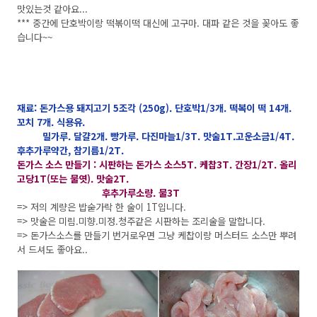
맛있는것 같아요...
*** 중간에 단호박이랑 떡볶이떡 대신에 고구마. 대파 같은 것을 꽂아도 좋
습니다~~
재료: 돈가스용 돼지고기 5조각 (250g). 단호박1/3개. 떡복이 떡 14개.
꼬치 7개. 식용유.
밀가루. 달걀2개. 빵가루. 다진마늘1/3T. 맛술1T.고운소금1/4T.
후추가루약간, 참기름1/2T.
돈가스 소스 만들기 : 시판하는 돈가스 소스5T. 케찹3T. 간장1/2T. 올리
고당1T(또는 물엿). 맛술2T.
후추가루소량. 물3T
=> 저의 계량은 밥숟가락 한 술이 1T입니다.
=> 맛술은 미림.미향.미정.청주같은 시판하는 조리술을 말합니다.
=> 돈가스소스를 만들기 번거로우면 그냥 케찹이랑 머스터드 소스만 뿌려
서 드셔도 좋아요..