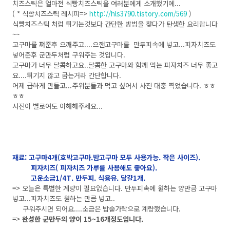
치즈스틱은 얼마전 식빵치즈스틱을 여러분에게 소개했기에...
( * 식빵치즈스틱 레시피=>
http://hls3790.tistory.com/569
)
식빵치즈스틱 처럼 튀기는것보다 간단한 방법을 찾다가 탄생한 요리랍니다
~~
고구마를 쪄준후 으깨주고....으깬고구마를 만두피속에 넣고...피자치즈도
넣어준후 군만두처럼 구워주는 것입니다.
고구마가 너무 달콤하고요..달콤한 고구마와 함께 먹는 피자치즈 너무 좋고
요....튀기지 않고 굽는거라 간단합니다.
어제 급하게 만들고...주위분들과 먹고 싶어서 사진 대충 찍었습니다. ㅎㅎ
ㅎㅎ
사진이 별로여도 이해해주세요...
재료: 고구마4개(호박고구마.밤고구마 모두 사용가능. 작은 사이즈).
피자치즈( 피자치즈 가루를 사용해도 좋아요).
고운소금1/4T. 만두피. 식용유. 달걀1개.
=> 오늘은 특별한 계량이 필요없습니다. 만두피속에 원하는 양만큼 고구마
넣고...피자치즈도 원하는 만큼 넣고..
구워주시면 되어요....소금은 밥숟가락으로 계량했습니다.
=>
완성한 군만두의 양이 15~16개정도입니다.