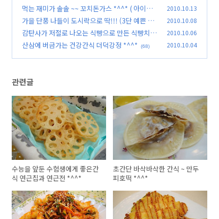
먹는 재미가 솔솔 ~~ 꼬치돈가스 *^^* ( 아이들
2010.10.13
간식 만들기 )
가을 단풍 나들이 도시락으로 딱!!! (3단 예쁜 도
2010.10.08
(109)
시락 만들기)
감탄사가 저절로 나오는 식빵으로 만든 식빵치즈
2010.10.06
(102)
스틱 *^^*
산삼에 버금가는 건강간식 더덕강정 *^^*
2010.10.04
(133)
(68)
관련글
수능을 앞둔 수험생에게 좋은간
초간단 바삭바삭한 간식 ~ 만두
식 연근칩과 연근전 *^^*
피호떡 *^^*