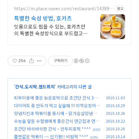
즐기는 겉바속촉 치즈스틱.
https://m.place.naver.com/restaurant/143890
광고
1096
특별한 숙성 방법, 호카츠
잇몸으로도 씹을 수 있는, 호카츠만
의 특별한 숙성방식으로 부드럽고
육즙가득한 카츠 "수제 요거트 드라
이에이징 숙성"으로 입안에서 사라
지 부드러운 카츠!
256
구독하기
'
간식.도시락.샌드위치
' 카테고리의 다른 글
피부미용에 좋은 늙은호박으로 초간단 간식 3가
2010.11.03
지 *^^*
다이어트 중 만두가 먹고 싶을때 !!! 미역오징어만
2010.10.29
(69)
두 *^^*
양념치킨과 떡볶이를 동시에 ~ 닭가슴살양념떡
2010.10.26
(60)
볶이 *^^*
수능을 앞둔 수험생에게 좋은간식 연근칩과 연근
2010.10.22
(108)
전 *^^*
초간단 바삭바삭한 간식 ~ 만두피호떡 *^^*
2010.10.20
(64)
(102)
쫄면같은 떡볶이 ~~ 인기짱!! 비빔떡 *^^*
2010.10.14
(135)