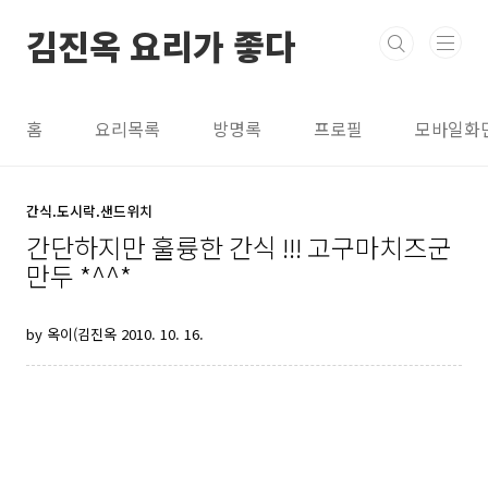
본문 바로가기
김진옥 요리가 좋다
홈
요리목록
방명록
프로필
모바일화
간식.도시락.샌드위치
간단하지만 훌륭한 간식 !!! 고구마치즈군
만두 *^^*
by 옥이(김진옥
2010. 10. 16.