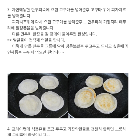
3. 자연해동한 만두피속에 으깬 고구마를 넣어준후 고구마 위에 피자치즈
를 넣어줍니다..
피자치즈위에 다시 으깬 고구마를 올려준후....만두피의 가장자리 테두
리에 달걀푼물을 발라줍니다.
다른 만두피 한장을 잘 맞데어 붙여주면 완성입니다.
=> 달걀물이 접착제 역할을 합니다.
이렇게 만든 만두를 그릇에 담아 냉동보관후 두고두고 드시고 싶을때 자
연해동후 구워서 먹으면 된답니다~
4. 프라이팬에 식용유를 조금 두루고 가장약한불로 천천히 앞뒤면 노릇하
게 구워주면 완성입니다~~