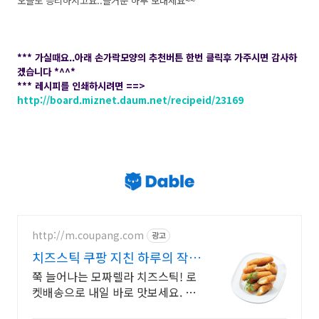
오늘도 승리하시고요..즐거운 하루 보내세요~~
*** 가실때요..아래 손가락모양의 추천버튼 한번 클릭후 가주시면 감사하
겠습니다 *^^*
*** 레시피를 인쇄하시려면 ==>
http://board.miznet.daum.net/recipeid/23169
http://m.coupang.com
광고
치즈스틱 쿠팡 지친 하루의 작은
행복
쭉 늘어나는 모짜렐라 치즈스틱! 로
켓배송으로 내일 바로 맛보세요. 아
이 간식, 어른 야식! 온 가족이 함께