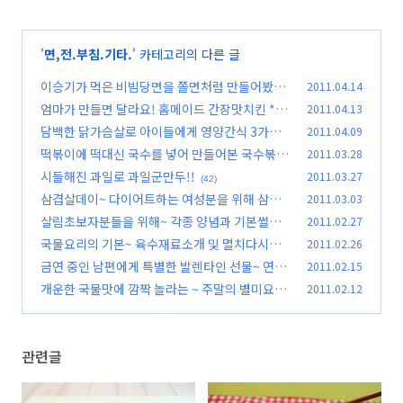
'
면,전.부침.기타.
' 카테고리의 다른 글
이승기가 먹은 비빔당면을 쫄면처럼 만들어봤어
2011.04.14
요!!
엄마가 만들면 달라요! 홈메이드 간장맛치킨 *^^
2011.04.13
(83)
*
담백한 닭가슴살로 아이들에게 영양간식 3가지 *
2011.04.09
(100)
^^*
떡볶이에 떡대신 국수를 넣어 만들어본 국수볶이
2011.03.28
(58)
*^^*
시들해진 과일로 과일군만두!!
2011.03.27
(67)
(42)
삼겹살데이~ 다이어트하는 여성분을 위해 삼겹
2011.03.03
살샐러드 *^^*
살림초보자분들을 위해~ 각종 양념과 기본썰기
2011.02.27
(85)
에 대해서
국물요리의 기본~ 육수재료소개 및 멸치다시마
2011.02.26
(63)
육수 끓이는 법
금연 중인 남편에게 특별한 발렌타인 선물~ 연근
2011.02.15
(49)
파래전 *^^*
개운한 국물맛에 깜짝 놀라는 ~ 주말의 별미요리
2011.02.12
(104)
해물라면 *^^*
(64)
관련글