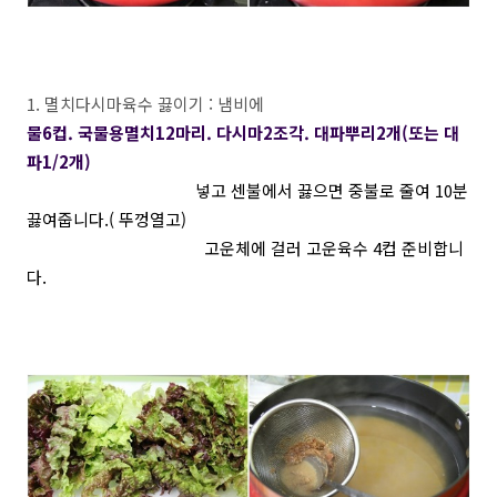
1. 멸치다시마육수 끓이기 : 냄비에
물6컵. 국물용멸치12마리. 다시마2조각. 대파뿌리2개(또는 대
파1/2개)
넣고 센불에서 끓으면 중불로 줄여 10분
끓여줍니다.( 뚜껑열고)
고운체에 걸러 고운육수 4컵 준비합니
다.