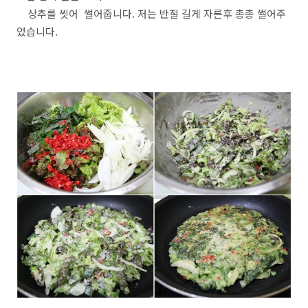
상추를 씻어 썰어줍니다. 저는 반절 길게 자른후 총총 썰어주
었습니다.