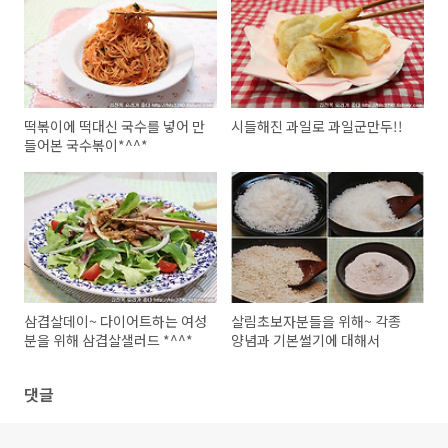
떡볶이에 떡대신 국수를 넣어 만
시들해진 과일로 과일군만두!!
들어본 국수볶이*^^*
삼겹살데이~ 다이어트하는 여성
살림초보자분들을 위해~ 각종
분을 위해 삼겹살샐러드 *^^*
양념과 기본썰기에 대해서
댓글