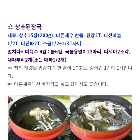
♧ 상추된장국
재료: 상추15장(200g). 마른새우 한줌. 된장2T. 다진마늘
1/2T. 다진파2T. 소금1/2~1/3T사이.
멸치다시마육수 4컵 : 물6컵. 국물용멸치12마리. 다시마2조각.
대파뿌리2개(또는 대파1/2개)
=> 저의 계량은 밥숟가락 한 술이 1T고요..종이컵 1컵이 1컵입니
다.
=> 마른새우대신 바지락을 넣고 끓이셔도 좋습니다.