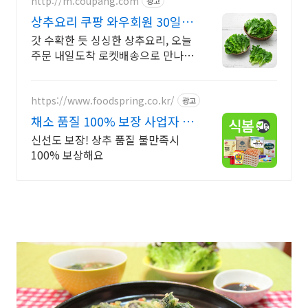
http://m.coupang.com
광고
상추요리 쿠팡 와우회원 30일
무료 반품
갓 수확한 듯 싱싱한 상추요리, 오늘
주문 내일도착 로켓배송으로 만나보
세요. 여러 종류의 쌈채소, 한 번에
와우회원 무제한 무료배송으로 편리
하게.
https://www.foodspring.co.kr/
광고
채소 품질 100% 보장 사업자 전
용 특가
신선도 보장! 상추 품질 불만족시
100% 보상해요