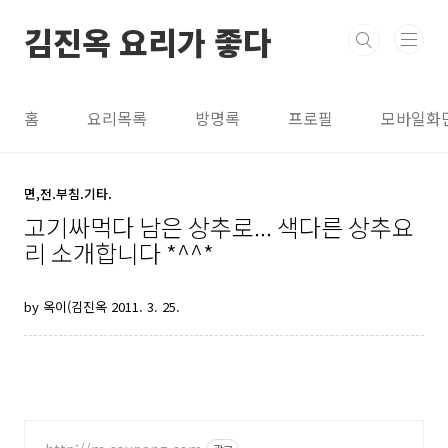
본문 바로가기
김진옥 요리가 좋다
홈
요리목록
방명록
프로필
모바일화
면,전.부침.기타.
고기싸먹다 남은 상추로... 색다른 상추요
리 소개합니다 *^^*
by 옥이(김진옥
2011. 3. 25.