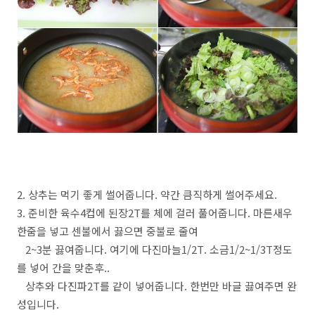
2. 상추는 먹기 좋게 썰어줍니다. 약간 큼직하게 썰어주세요.
3. 준비한 육수4컵에 된장2T를 체에 걸러 풀어줍니다. 마른새우
한줌을 넣고 센불에서 끓으면 중불로 줄여
2~3분 끓여줍니다. 여기에 다진마늘1/2T. 소금1/2~1/3T정도
를 넣어 간을 맞춘후..
상추와 다진파2T를 같이 넣어줍니다. 한번만 바글 끓여주면 완
성입니다.