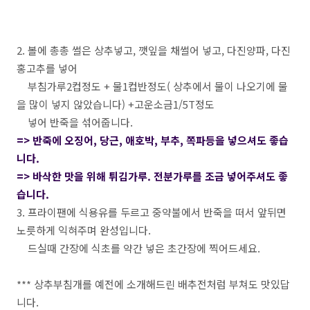
2. 볼에 총총 썰은 상추넣고, 깻잎을 채썰어 넣고, 다진양파, 다진
홍고추를 넣어
부침가루2컵정도 + 물1컵반정도( 상추에서 물이 나오기에 물
을 많이 넣지 않았습니다) +고운소금1/5T정도
넣어 반죽을 섞어줍니다.
=> 반죽에 오징어, 당근, 애호박, 부추, 쪽파등을 넣으셔도 좋습
니다.
=> 바삭한 맛을 위해 튀김가루. 전분가루를 조금 넣어주셔도 좋
습니다.
3. 프라이팬에 식용유를 두르고 중약불에서 반죽을 떠서 앞뒤면
노릇하게 익혀주며 완성입니다.
드실때 간장에 식초를 약간 넣은 초간장에 찍어드세요.
*** 상추부침개를 예전에 소개해드린 배추전처럼 부쳐도 맛있답
니다.