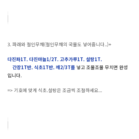
3. 파래와 절인무채(절인무채의 국물도 넣어줍니다..)+
다진파1T. 다진마늘1/2T. 고추가루1T. 설탕1T.
간장1T반. 식초1T반. 깨2/3T를
넣고 조물조물 무치면 완성
입니다.
=> 기호에 맞게 식초.설탕은 조금씩 조절하세요...