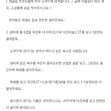
1.생굴을 흐르는물에 씻어 소쿠리에 받쳐줍니다...( 굴에 이물질이 많은 경
우,,소금물에 살살 씻어주시고요~)
씻어놓은 파래는 칼로 한두번 썰어주세요~
2. 냄비에 물 6컵을 부은후 다시마3조각과 다진마늘1/2T를 넣고 5분정도
끓여준후...
소쿠리에 건더기는 받쳐서 버리고 맑은 육수만 사용합니다.
냄비에 맑은 육수를 부은뒤 끓어오르면 손질한 굴을 넣고...1분정도 끓
인뒤에 파래를 넣어주세요...
파래를 넣고 국간장2T+소금+참기름2방울 정도 넣고 3~5분정도만 더
끓여주세요...
끓으면서 생기는 거품은 걷어주시고요...마지막에 다진파를 넣고 한번만
더 끓이면 완성입니다..