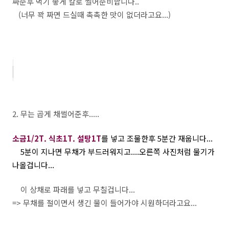
짜준후 먹기 좋게 칼로 썰어준비합니다..
(너무 꽉 짜면 드실때 촉촉한 맛이 없더라고요...)
2. 무는 곱게 채썰어준후.....
소금1/2T. 식초1T. 설탕1T
를 넣고 조물한후 5분간 재웁니다...
5분이 지나면 무채가 부드러워지고....오른쪽 사진처럼 물기가
나올겁니다...
이 상채로 파래를 넣고 무칠겁니다...
=> 무채를 절이면서 생긴 물이 들어가야 시원하더라고요...