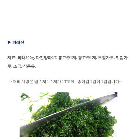
▶ 파래전
재료: 파래200g. 다진양파2T. 홍고추1개. 청고추1개. 부침가루. 튀김가
루. 소금. 식용유.
=> 저의 계량은 밥수저 1수저가 1T고요...종이컵 1컵이 1컵입니다~