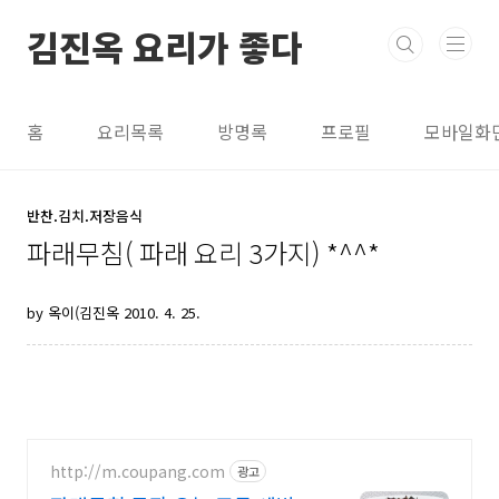
본문 바로가기
김진옥 요리가 좋다
홈
요리목록
방명록
프로필
모바일화
반찬.김치.저장음식
파래무침( 파래 요리 3가지) *^^*
by 옥이(김진옥
2010. 4. 25.
http://m.coupang.com
광고