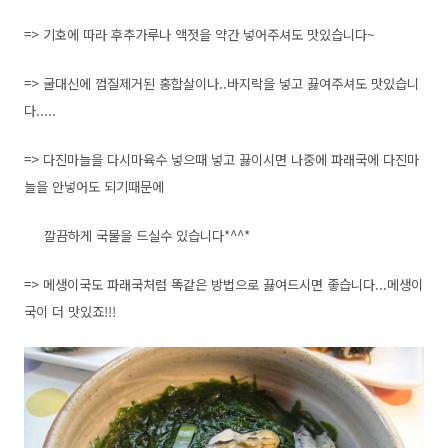
=> 기호에 따라 후추가루나 액젓을 약간 넣어주셔도 맛있습니다~
=> 굴대신에 껍질제거된 홍합살이나..바지락을 넣고 끓여주셔도 맛있습니
다.....
=> 다진마늘을 다시마육수 넣으때 넣고 끓이시면 나중에 파래국에 다진마
늘을 안넣어도 되기때문에
깔끔하게 국물을 드실수 있습니다*^^*
=> 메생이국도 파래국처럼 똑같은 방법으로 끓여드시면 좋습니다...메생이
국이 더 맛있죠!!!