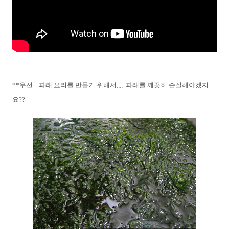
**우선... 파래 요리를 만들기 위해서,,,, 파래를 깨끗히 손질해야겠지
요??