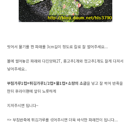
씻어서 물기를 짠 파래를 3cm길이 정도로 칼로 잘 썰어주세요...
볼에 썰어놓은 파래와 다진양파2T, 홍고추1개와 청고추1개도 잘게 다져서
넣어주세요..
부침가루1컵+튀김가루1/2컵+물1컵+소량의 소금
을 넣고 잘 썩어 반죽을
한뒤 후라이팬에 앞뒤 노릇하게
지져주시면
됩니다~
=> 부침반죽에 튀김가루를 섞어주시면 더욱 바삭한 파래전이 됩니다...