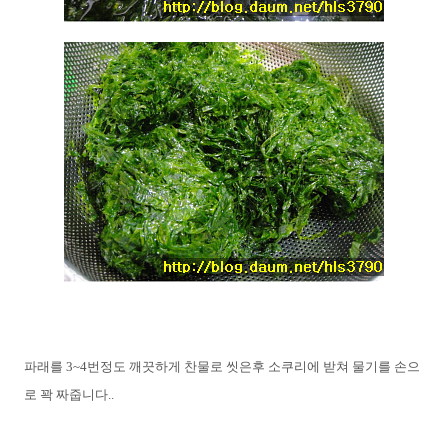
파래를 3~4번정도 깨끗하게 찬물로 씻은후 소쿠리에 받쳐 물기를 손으
로 꽉 짜줍니다..