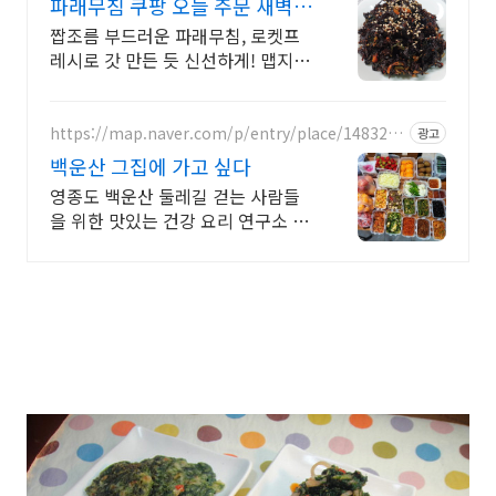
파래무침 쿠팡 오늘 주문 새벽도
착
짭조름 부드러운 파래무침, 로켓프
레시로 갓 만든 듯 신선하게! 맵지
않은 단짠 양념과 뭉침 없는 식감!
우리 가족 밥상 해결사.
https://map.naver.com/p/entry/place/1483223
광고
622
백운산 그집에 가고 싶다
영종도 백운산 둘레길 걷는 사람들
을 위한 맛있는 건강 요리 연구소 맛
있다가 연발되는, 정갈하고 건강하
며 먹은 후 속편함에 세번 놀라는 진
정한 음식