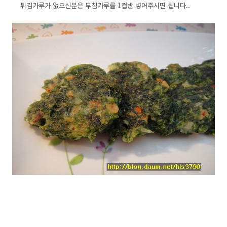
튀김가루가 없으신분은 부침가루를 1컵반 넣어주시면 됩니다..