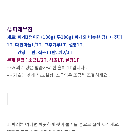
♧파래무침
재료: 파래3덩어리(100g).무100g( 파래와 비슷한 양). 다진파
1T. 다진마늘1/2T. 고추가루1T. 설탕1T.
간장1T반. 식초1T반. 깨2/3T
무채 절임 : 소금1/2T. 식초1T. 설탕1T
=>저의 계량은 밥숟가락 한 술이 1T입니다..
=> 기호에 맞게 식초.설탕. 소금양은 조금씩 조절하세요..
1. 파래는 여러번 깨끗하게 씻어 물기를 손으로 살짝 짜주세요.