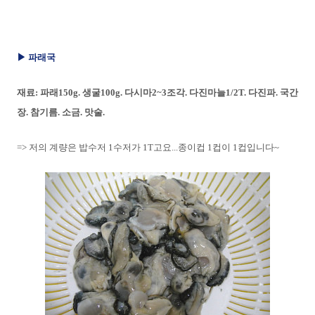
▶ 파래국
재료: 파래150g. 생굴100g. 다시마2~3조각. 다진마늘1/2T. 다진파. 국간
장. 참기름. 소금. 맛술.
=> 저의 계량은 밥수저 1수저가 1T고요...종이컵 1컵이 1컵입니다~