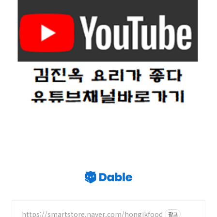
https://smartstore.naver.com/hongikfood
광고