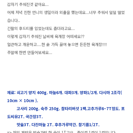
갑자기 추워진것 같아요...
어제 저녁 친한 언니의 생일이라 외출을 했는데요...너무 추워서 덜덜 떨었
습니다..
긴팔의 후드티를 입었는데도 춥더라고요...
이렇게 갑자기 추워진 날씨에 육개장 어떠세요??
얼큰하고 개운하고....한 솥 가득 끓여 놓으면 든든한 육개장!!!!
주말에 한번 만들어보세요...
재료: 쇠고기 양지 400g. 마늘6개. 대파3개. 양파1/2개. 다시마 2조각(
10cm × 10cm ).
고사리 200g. 숙주 250g. 참타리버섯 1팩.고추가루6~7T정도. 포
도씨유2T. 국간장3T.
맛술3T. 다진마늘 2T. 후추가루약간. 참기름1/2T.
=> 저의 계량은 밥숟가락 한 술이 1T고요...종이컵 1컵이 1컵입니다.