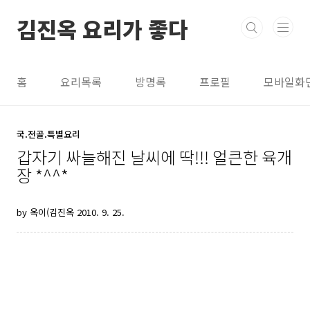
본문 바로가기
김진옥 요리가 좋다
홈
요리목록
방명록
프로필
모바일화
국.전골.특별요리
갑자기 싸늘해진 날씨에 딱!!! 얼큰한 육개
장 *^^*
by 옥이(김진옥
2010. 9. 25.