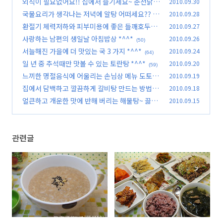
외식이 필요없어요!! 집에서 즐기세요~ 춘천닭갈
2010.09.30
(79)
비 *^^*
국물요리가 생각나는 저녁에 알탕 어떠세요??
2010.09.28
(121)
(3
환절기 체력저하와 피부미용에 좋은 들깨호두죽
2010.09.27
7)
*^^*
사랑하는 남편의 생일날 아침밥상 *^^*
2010.09.26
(59)
(50)
서늘해진 가을에 더 맛있는 국 3 가지 *^^*
2010.09.24
(64)
일 년 중 추석때만 맛볼 수 있는 토란탕 *^^*
2010.09.20
(59)
느끼한 명절음식에 어울리는 손님상 메뉴 도토리
2010.09.19
묵무침 *^^*
집에서 담백하고 깔끔하게 갈비탕 만드는 방법 *
2010.09.18
(54)
^^*
얼큰하고 개운한 맛에 반해 버리는 해물탕~ 끓이
2010.09.15
(64)
는 법 *^^*
(94)
관련글