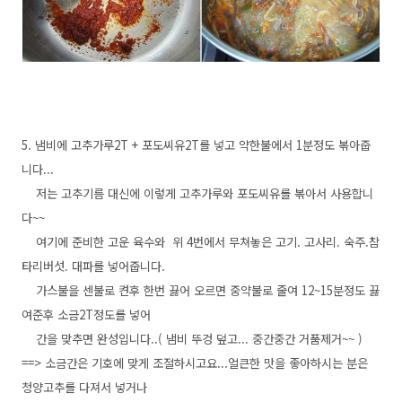
5. 냄비에 고추가루2T + 포도씨유2T를 넣고 약한불에서 1분정도 볶아줍
니다...
저는 고추기름 대신에 이렇게 고추가루와 포도씨유를 볶아서 사용합니
다~~
여기에 준비한 고운 육수와 위 4번에서 무쳐놓은 고기. 고사리. 숙주.참
타리버섯. 대파를 넣어줍니다.
가스불을 센불로 켠후 한번 끓어 오르면 중약불로 줄여 12~15분정도 끓
여준후 소금2T정도를 넣어
간을 맞추면 완성입니다..( 냄비 뚜겅 덮고... 중간중간 거품제거~~ )
==> 소금간은 기호에 맞게 조절하시고요...얼큰한 맛을 좋아하시는 분은
청양고추를 다져서 넣거나