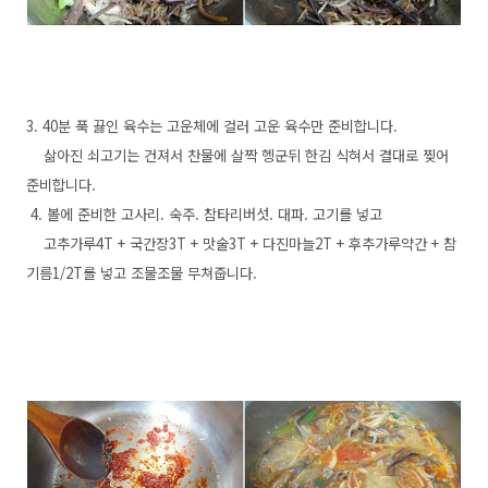
3. 40분 푹 끓인 육수는 고운체에 걸러 고운 육수만 준비합니다.
삶아진 쇠고기는 건져서 찬물에 살짝 헹군뒤 한김 식혀서 결대로 찢어
준비합니다.
4. 볼에 준비한 고사리. 숙주. 참타리버섯. 대파. 고기를 넣고
고추가루4T + 국간장3T + 맛술3T + 다진마늘2T + 후추가루약간 + 참
기름1/2T를 넣고 조물조물 무쳐줍니다.