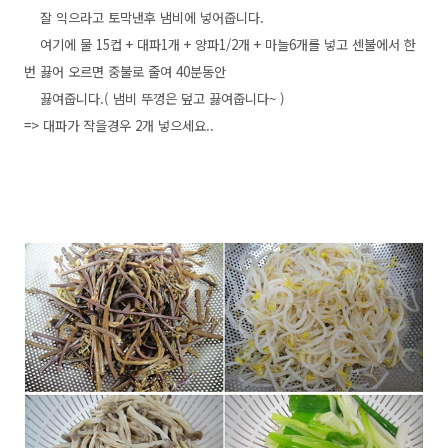
잘 익으라고 토막낸후 냄비에 넣어줍니다.
여기에 물 15컵 + 대파1개 + 양파1/2개 + 마늘6개를 넣고 센불에서 한
번 끓어 오르면 중불로 줄여 40분동안
끓여줍니다.( 냄비 뚜껑은 덮고 끓여줍니다~ )
=> 대파가 작을경우 2개 넣으세요..