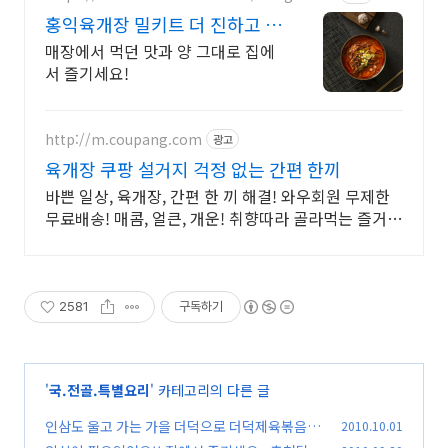
홍익육개장 밀키트 더 진하고 푸
짐한 간편식
매장에서 먹던 맛과 양 그대로 집에
서 즐기세요!
http://m.coupang.com
광고
육개장 쿠팡 설거지 걱정 없는 간편 한끼
바쁜 일상, 육개장, 간편 한 끼 해결! 와우회원 무제한
무료배송! 매콤, 얼큰, 개운! 취향따라 골라먹는 즐거
움, 와우회원 30일 무료반품!
2581
구독하기
'
국.전골.특별요리
' 카테고리의 다른 글
인삼도 울고 가는 가을 더덕으로 더덕제육볶음 *
2010.10.01
^^*