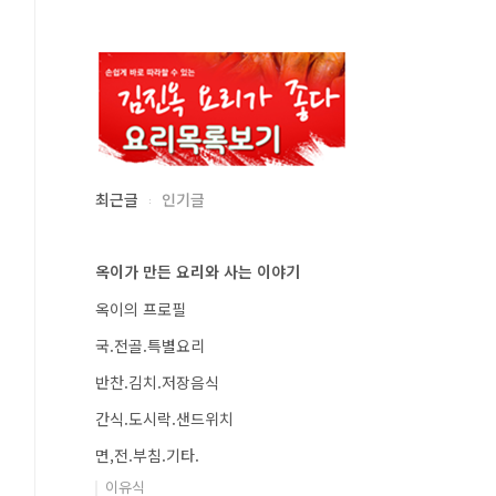
최근글
인기글
옥이가 만든 요리와 사는 이야기
옥이의 프로필
국.전골.특별요리
반찬.김치.저장음식
간식.도시락.샌드위치
면,전.부침.기타.
이유식