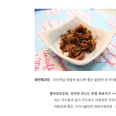
세번째과정
: 미리전날 만들어 놓으면 좋은 밑반찬 두가지
멸치호두조림. 김자반 만드는 방법 바로가기 ==
저는 아이들과 같이 먹으려고 마른반찬 위주로 
여름철에 좋은 가지나물반찬,애호박볶음등 기타 