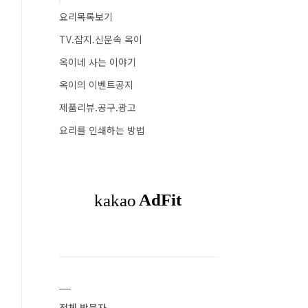
요리목록보기
TV.잡지.신문속 옥이
옥이네 사는 이야기
옥이의 이벤트공지
제품리뷰.공구.광고
요리를 인쇄하는 방법
전체 방문자