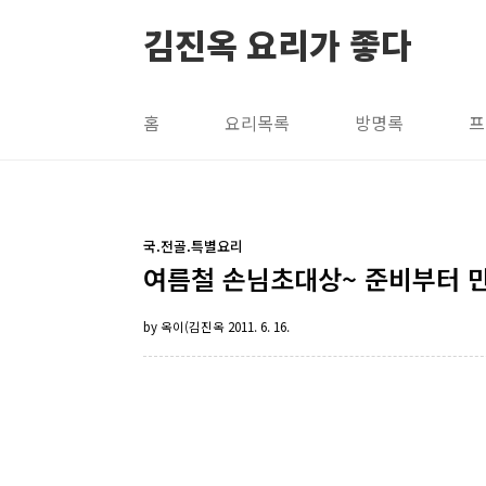
본문 바로가기
김진옥 요리가 좋다
홈
요리목록
방명록
프
국.전골.특별요리
여름철 손님초대상~ 준비부터 만
by 옥이(김진옥
2011. 6. 16.