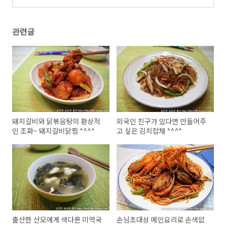
장찌개 *^^*
(61)
관련글
돼지갈비와 닭볶음탕의 환상적
외국인 친구가 있다면 만들어주
인 조화~ 돼지갈비닭찜 *^^*
고 싶은 김치잡채 *^^*
출산한 산모에게 색다른 미역국
손님초대상 메인요리로 손색없