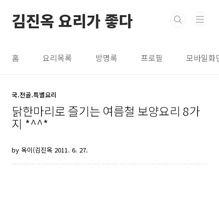
본문 바로가기
김진옥 요리가 좋다
홈
요리목록
방명록
프로필
모바일화
국.전골.특별요리
닭한마리로 즐기는 여름철 보양요리 8가
지 *^^*
by 옥이(김진옥
2011. 6. 27.