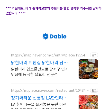
*** 가실때요..아래 손가락모양의 추천버튼 한번 클릭후 가주시면 감사하
겠습니다 *^^*
https://map.naver.com/p/entry/place/1955498
광고
325
닭한마리 계원집 닭한마리 닭볶
음탕 맛집
닭한마리 입소문만으로 강서구 인기
맛집에 등극한 닭요리 전문점
https://m.place.naver.com/restaurant/104346
광고
3604
청기와타운 선릉점 LA한인타운
을 통째로 옮긴맛
LA 한인타운을 옮겨놓은 듯한 이색