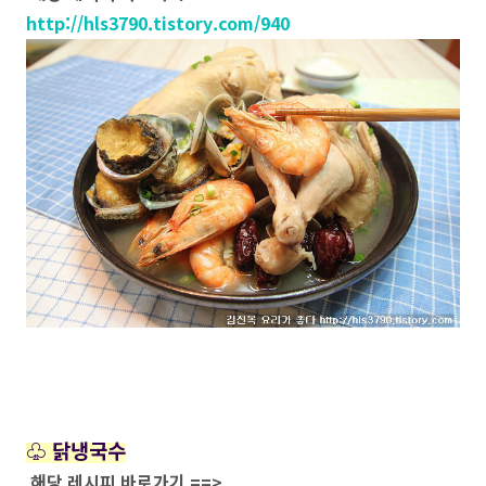
http://hls3790.tistory.com/940
♧ 닭냉국수
해당 레시피 바로가기 ==>