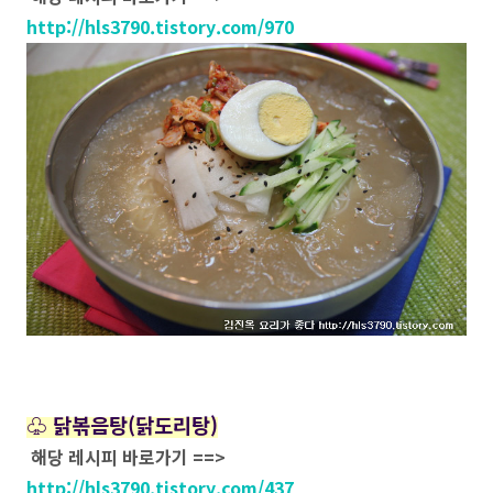
http://hls3790.tistory.com/970
♧ 닭볶음탕(닭도리탕)
해당 레시피 바로가기 ==>
http://hls3790.tistory.com/437