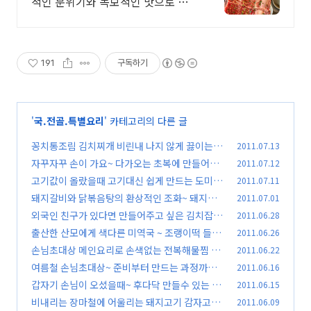
적인 분위기와 독보적인 맛으로 입
소문 난 고깃집 본질에 집중한 맛과
전문화 된 서비스로 만족스러운 경
험을 선사하겠습니다.
191
구독하기
'
국.전골.특별요리
' 카테고리의 다른 글
꽁치통조림 김치찌개 비린내 나지 않게 끓이는 법
2011.07.13
*^^*
자꾸자꾸 손이 가요~ 다가오는 초복에 만들어보
2011.07.12
(54)
세요! 해물닭찜 *^^*
고기값이 올랐을때 고기대신 쉽게 만드는 도미탕
2011.07.11
(63)
수 *^^*
돼지갈비와 닭볶음탕의 환상적인 조화~ 돼지갈
2011.07.01
(35)
비닭찜 *^^*
외국인 친구가 있다면 만들어주고 싶은 김치잡채
2011.06.28
(58)
*^^*
출산한 산모에게 색다른 미역국 ~ 조랭이떡 들깨
2011.06.26
(69)
미역국 *^^*
손님초대상 메인요리로 손색없는 전복해물찜 *^
2011.06.22
(41)
^*
여름철 손님초대상~ 준비부터 만드는 과정까지*
2011.06.16
(61)
^^*
갑자기 손님이 오셨을때~ 후다닥 만들수 있는 김
2011.06.15
(52)
치두루치기 *^^*
비내리는 장마철에 어울리는 돼지고기 감자고추
2011.06.09
(43)